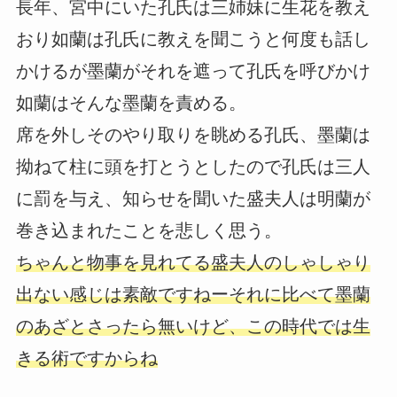
長年、宮中にいた孔氏は三姉妹に生花を教え
おり如蘭は孔氏に教えを聞こうと何度も話し
かけるが墨蘭がそれを遮って孔氏を呼びかけ
如蘭はそんな墨蘭を責める。
席を外しそのやり取りを眺める孔氏、墨蘭は
拗ねて柱に頭を打とうとしたので孔氏は三人
に罰を与え、知らせを聞いた盛夫人は明蘭が
巻き込まれたことを悲しく思う。
ちゃんと物事を見れてる盛夫人のしゃしゃり
出ない感じは素敵ですねーそれに比べて墨蘭
のあざとさったら無いけど、この時代では生
きる術ですからね