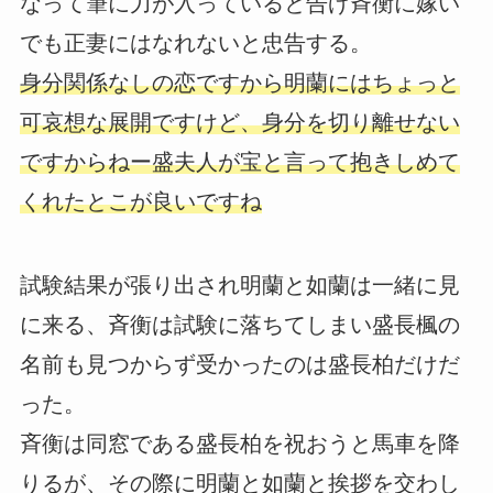
なって筆に力が入っていると告げ斉衡に嫁い
でも正妻にはなれないと忠告する。
身分関係なしの恋ですから明蘭にはちょっと
可哀想な展開ですけど、身分を切り離せない
ですからねー盛夫人が宝と言って抱きしめて
くれたとこが良いですね
試験結果が張り出され明蘭と如蘭は一緒に見
に来る、斉衡は試験に落ちてしまい盛長楓の
名前も見つからず受かったのは盛長柏だけだ
った。
斉衡は同窓である盛長柏を祝おうと馬車を降
りるが、その際に明蘭と如蘭と挨拶を交わし