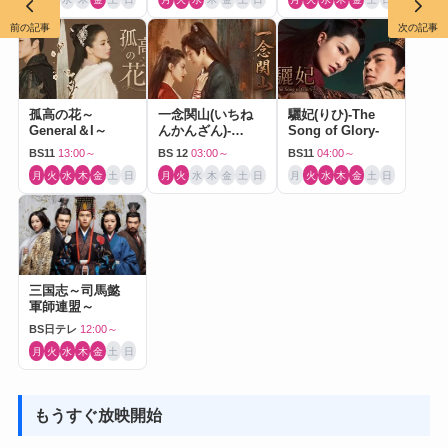
前の記事
次の記事
孤高の花～
一念関山(いちね
驪妃(りひ)-The
General＆I～
んかんざん)-
Song of Glory-
Journey to Love-
BS11
13:00～
BS 12
03:00～
BS11
04:00～
月
火
水
木
金
土
日
月
火
水
木
金
土
日
月
火
水
木
金
土
日
三国志～司馬懿
軍師連盟～
BS日テレ
12:00～
月
火
水
木
金
土
日
もうすぐ放映開始