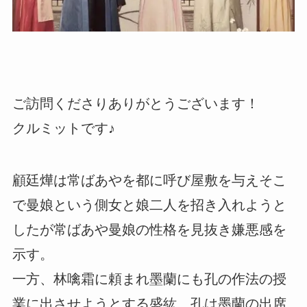
ご訪問くださりありがとうございます！
クルミットです♪
顧廷燁は常ばあやを都に呼び屋敷を与えそこ
で曼娘という側女と娘二人を招き入れようと
したが常ばあや曼娘の性格を見抜き嫌悪感を
示す。
一方、林噙霜に頼まれ墨蘭にも孔の作法の授
業に出させようとする盛紘、孔は墨蘭の出席