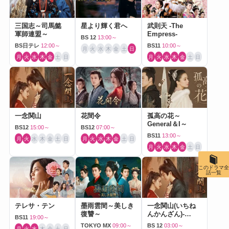
三国志～司馬懿
星より輝く君へ
武則天 -The
軍師連盟～
Empress-
BS 12
13:00～
BS日テレ
12:00～
BS11
10:00～
月
火
水
木
金
土
日
月
火
水
木
金
土
日
月
火
水
木
金
土
日
一念関山
花間令
孤高の花～
General＆I～
BS12
15:00～
BS12
07:00～
BS11
13:00～
月
火
水
木
金
土
日
月
火
水
木
金
土
日
月
火
水
木
金
土
日
このドラマ全
話一覧
テレサ・テン
墨雨雲間～美しき
一念関山(いちね
復讐～
んかんざん)-
BS11
19:00～
Journey to Love-
TOKYO MX
09:00～
BS 12
03:00～
月
火
水
木
金
土
日