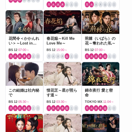
月
火
水
木
金
土
日
月
火
水
木
金
土
日
花間令＜かかんれ
春花焔～Kill Me
荊棘（いばら）の
い＞～Lost in
Love Me～
花～奪われた私～
Love～
BS 12
07:00～
BS 12
15:00～
BS 12
07:00～
月
火
水
木
金
土
日
月
火
水
木
金
土
日
月
火
水
木
金
土
日
この結婚は社内秘
惜花芷～星が照ら
錦衣夜行 愛と密
で
す道～
命
BS 12
05:30～
BS 12
03:30～
TOKYO MX
11:04～
月
火
水
木
金
土
日
月
火
水
木
金
土
日
月
火
水
木
金
土
日