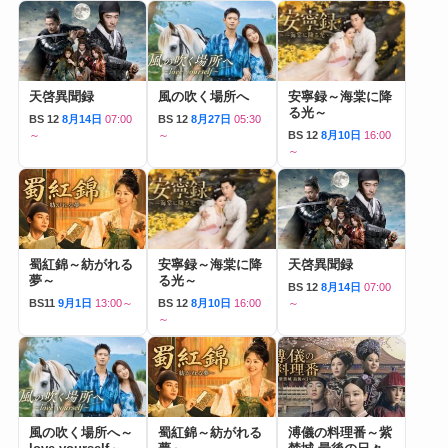
天啓異聞録
風の吹く場所へ
安寧録～海棠に降
る光～
BS 12
8月14日
07:00
BS 12
8月27日
05:30
～
～
BS 12
8月10日
16:00
～
蜀紅錦～紡がれる
安寧録～海棠に降
天啓異聞録
夢～
る光～
BS 12
8月14日
07:00
BS11
9月1日
13:00～
BS 12
8月10日
16:00
～
～
風の吹く場所へ～
蜀紅錦～紡がれる
溥儀の料理番～紫