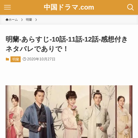
中国ドラマ.com
ホーム
明蘭
明蘭-あらすじ-10話-11話-12話-感想付き
ネタバレでありで！
2020年10月27日
明蘭