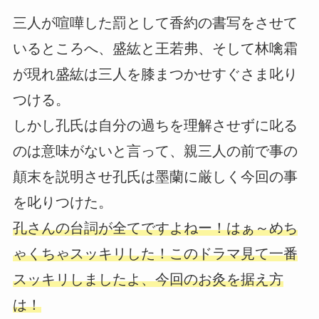
三人が喧嘩した罰として香約の書写をさせて
いるところへ、盛紘と王若弗、そして林噙霜
が現れ盛紘は三人を膝まつかせすぐさま叱り
つける。
しかし孔氏は自分の過ちを理解させずに叱る
のは意味がないと言って、親三人の前で事の
顛末を説明させ孔氏は墨蘭に厳しく今回の事
を叱りつけた。
孔さんの台詞が全てですよねー！はぁ～めち
ゃくちゃスッキリした！このドラマ見て一番
スッキリしましたよ、今回のお灸を据え方
は！