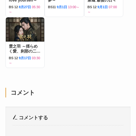
love yourself～
夢～
禁城 最後の日々
BS 12
8月27日
05:30
BS11
9月1日
13:00～
BS 12
9月1日
07:00
～
～
雲之羽 ～揺らめ
く愛、刹那の二人
～
BS 12
9月17日
03:30
～
コメント
コメントする