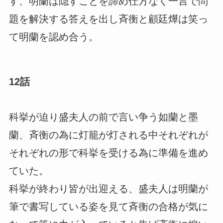
す、明蘭は隠すことを諦め仕方なく一言で問
題を解決する答えを出し斉衡と顧廷燁は笑っ
て明蘭を認め合う。
12話
科挙が迫り盛夫人の前で言い争う如蘭と墨
蘭、斉衡の為に灯籠が灯される中それぞれが
それぞれの形で科挙を受ける為に準備を進め
ていた。
科挙が終わり皆が出迎える、盛夫人は明蘭が
筆で書写している姿を見て斉衡の合格が気に