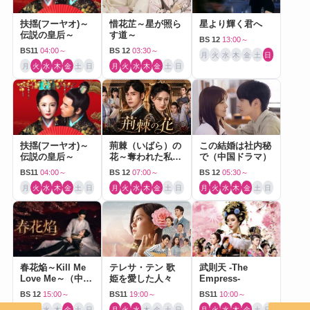
扶揺(フーヤオ)～
惜花芷～星が照ら
星より輝く君へ
伝説の皇后～
す道～
BS 12
13:00～
BS11
04:00～
BS 12
03:30～
月
火
水
木
金
土
日
月
火
水
木
金
土
日
月
火
水
木
金
土
日
扶揺(フーヤオ)～
荊棘（いばら）の
この結婚は社内秘
伝説の皇后～
花～奪われた私～
で（中国ドラマ）
（中国ドラマ）
BS11
04:00～
BS 12
07:00～
BS 12
05:30～
月
火
水
木
金
土
日
月
火
水
木
金
土
日
月
火
水
木
金
土
日
春花焔～Kill Me
テレサ・テン 歌
武則天 -The
Love Me～（中国
姫を愛した人々
Empress-
ドラマ）
BS 12
15:00～
BS11
19:00～
BS11
10:00～
月
火
水
木
金
土
日
月
火
水
木
金
土
日
月
火
水
木
金
土
日