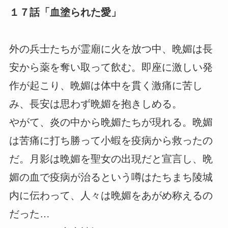
１７話「血塗られた愛」
外の兵士たちが霊廟に火を放つ中、晩媚は長
安から薬を奪い取って飲む。即座に激しい発
作が起こり、晩媚は体中を貫く激痛に苦し
み、長安は思わず晩媚を抱きしめる。
やがて、炎の中から晩媚たちが現れる。晩媚
は苦痛に打ち勝って小蝦を疫病から救ったの
だ。月影は晩媚を聖女の出現だと宣言し、晩
媚の血で疫病が治るという噂はたちまち陵城
内に伝わって、人々は晩媚をあがめ称えるの
だった…