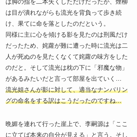
は脚の指を二本失くしただけだったが、煙柳
は目が潰れながらも流光を背負って歩き続
け、果てに命を落としたのだという。
同様に主に心を傾ける影を見たのは刑風だけ
だったため、姹蘿が難に遭った時に流光は二
人が死ぬのを見たくなくて姹蘿の味方をした
のだと。そして流光は枕の下に「邪魔な物」
があるみたいだと言って部屋を出ていく…
流光姐さんが影に対して、適当なナンバリン
グの命名をする訳はこうだったのですね…
晩媚を連れて行った崖上で、李嗣源は「ここ
に立てば本来の自分が見える」と言う。そし