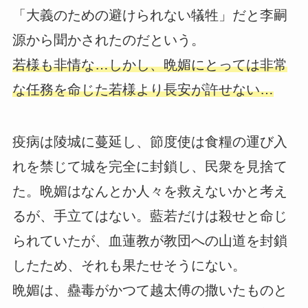
「大義のための避けられない犠牲」だと李嗣
源から聞かされたのだという。
若様も非情な…しかし、晩媚にとっては非常
な任務を命じた若様より長安が許せない…
疫病は陵城に蔓延し、節度使は食糧の運び入
れを禁じて城を完全に封鎖し、民衆を見捨て
た。晩媚はなんとか人々を救えないかと考え
るが、手立てはない。藍若だけは殺せと命じ
られていたが、血蓮教が教団への山道を封鎖
したため、それも果たせそうにない。
晩媚は、蠱毒がかつて越太傅の撒いたものと