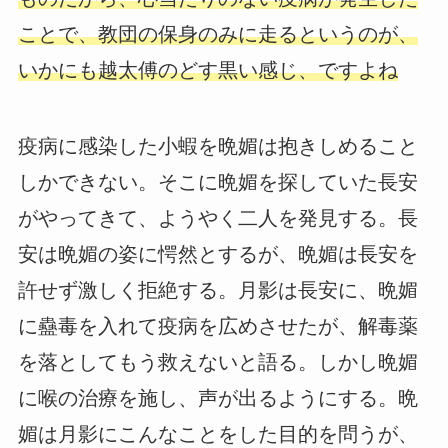
ことで、教団の保身のみに走るというのが、
いかにも越太傅のどす黒い感じ、ですよね
疫病に感染した小蝦を晩媚は抱きしめること
しかできない。そこに晩媚を探していた長安
がやってきて、ようやく二人を発見する。長
安は晩媚の姿に愕然とするが、晩媚は長安を
許せず激しく拒絶する。月影は長安に、晩媚
に蠱毒を入れて疫病を広めさせたが、解毒薬
を落としてもう救えないと語る。しかし晩媚
に喉の治療を施し、声が出るようにする。晩
媚は月影にこんなことをした目的を問うが、