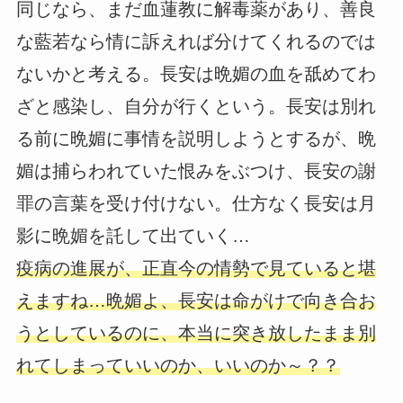
同じなら、まだ血蓮教に解毒薬があり、善良
な藍若なら情に訴えれば分けてくれるのでは
ないかと考える。長安は晩媚の血を舐めてわ
ざと感染し、自分が行くという。長安は別れ
る前に晩媚に事情を説明しようとするが、晩
媚は捕らわれていた恨みをぶつけ、長安の謝
罪の言葉を受け付けない。仕方なく長安は月
影に晩媚を託して出ていく…
疫病の進展が、正直今の情勢で見ていると堪
えますね…晩媚よ、長安は命がけで向き合お
うとしているのに、本当に突き放したまま別
れてしまっていいのか、いいのか～？？