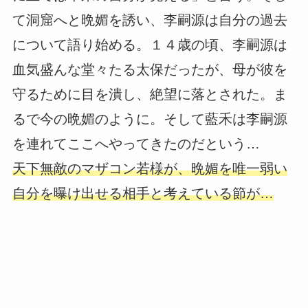
て洞窟へと晩媚を誘い、李嗣源は自分の過去
について語り始める。１４歳の頃、李嗣源は
血気盛んな堂々たる太保だったが、母が彼を
守るために目を潰し、絶望に落とされた。ま
るで今の晩媚のように。そして藍禾は李嗣源
を連れてここへやってきたのだという…
天下無敵のマザコン若様が、晩媚を唯一弱い
自分を曝け出せる相手と考えている節が…