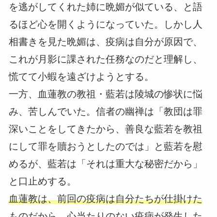
を逃がしてくれた姉に晩媚が似ている、と語
るほど心を開くようになっていた。しかし人
相書きを見た晩媚は、疫病は自分が原因で、
これが月影に課された任務なのだと理解し、
慌てて小蝦を遠ざけようとする。
一方、血蓮教の教祖・藍若は陵城の惨状に悩
み、苦しんでいた。信者の幽禅は「教団は罪
深いことをしてきたから、善良な藍若を教祖
にして罪を贖おうとしたのでは」と藍若を慰
めるが、藍若は「それは重大な秘密だから」
と口止めする。
血蓮教は、前回の疫病は自分たちが仕掛けた
ものだから、心当たりのない疫病が発生した