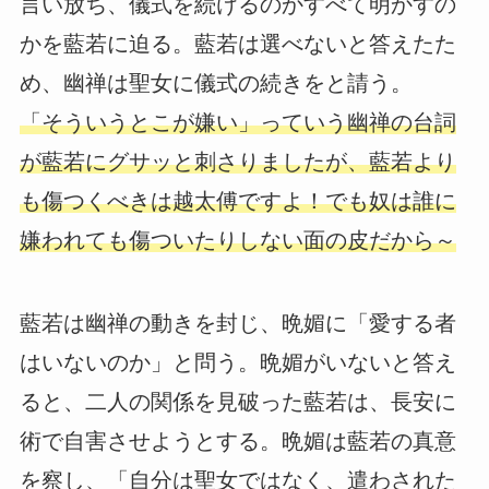
言い放ち、儀式を続けるのかすべて明かすの
かを藍若に迫る。藍若は選べないと答えたた
め、幽禅は聖女に儀式の続きをと請う。
「そういうとこが嫌い」っていう幽禅の台詞
が藍若にグサッと刺さりましたが、藍若より
も傷つくべきは越太傅ですよ！でも奴は誰に
嫌われても傷ついたりしない面の皮だから～
藍若は幽禅の動きを封じ、晩媚に「愛する者
はいないのか」と問う。晩媚がいないと答え
ると、二人の関係を見破った藍若は、長安に
術で自害させようとする。晩媚は藍若の真意
を察し、「自分は聖女ではなく、遣わされた