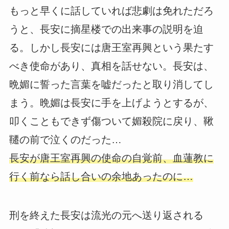
もっと早くに話していれば悲劇は免れただろ
うと、長安に摘星楼での出来事の説明を迫
る。しかし長安には唐王室再興という果たす
べき使命があり、真相を話せない。長安は、
晩媚に誓った言葉を嘘だったと取り消してし
まう。晩媚は長安に手を上げようとするが、
叩くこともできず傷ついて媚殺院に戻り、鞦
韆の前で泣くのだった…
長安が唐王室再興の使命の自覚前、血蓮教に
行く前なら話し合いの余地あったのに…
刑を終えた長安は流光の元へ送り返される