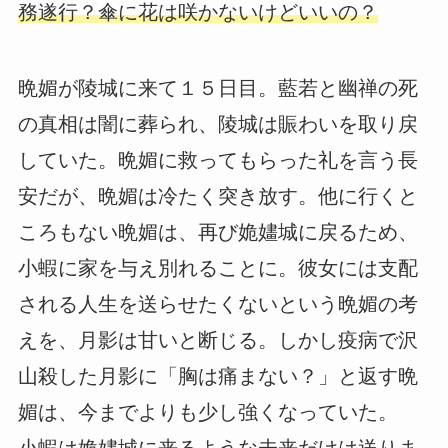
務遂行？傘に花は咲かないけどいいの？
晩媚が陵城に来て１５日目。藍若と幽禅の死
の真相は闇に葬られ、陵城は賑わいを取り戻
していた。晩媚に救ってもらった礼を言う長
安だが、晩媚は冷たく突き放す。他に行くと
ころもない晩媚は、再び姽嫿城に戻るため、
小蝦に家を与え別れることに。彼女には支配
される人生を送らせたくないという晩媚の考
えを、月影は甘いと断じる。しかし疫病で沢
山殺した月影に「胸は痛まない？」と返す晩
媚は、今までよりも少し強くなっていた。
小蝦は姽嫿城に来るような未来だけは送りま