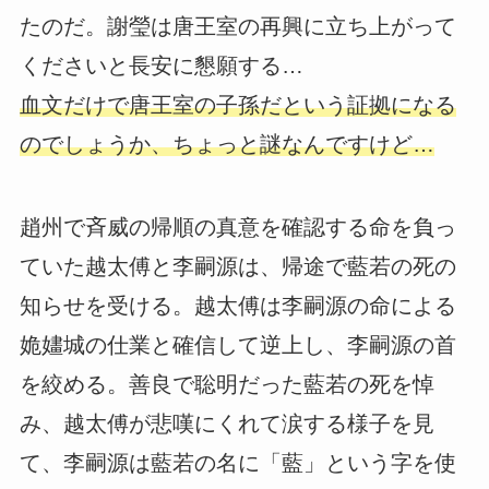
たのだ。謝瑩は唐王室の再興に立ち上がって
くださいと長安に懇願する…
血文だけで唐王室の子孫だという証拠になる
のでしょうか、ちょっと謎なんですけど…
趙州で斉威の帰順の真意を確認する命を負っ
ていた越太傅と李嗣源は、帰途で藍若の死の
知らせを受ける。越太傅は李嗣源の命による
姽嫿城の仕業と確信して逆上し、李嗣源の首
を絞める。善良で聡明だった藍若の死を悼
み、越太傅が悲嘆にくれて涙する様子を見
て、李嗣源は藍若の名に「藍」という字を使