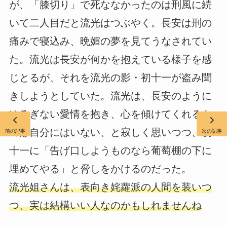
が、「膝切り」で死ななかったのは刑風に続
いて二人目だと流光はつぶやく。長安は刑の
痛みで寝込み、晩媚の夢を見てうなされてい
た。流光は長安が何かを抱えている様子を感
じとるが、それを流光の影・初十一が盗み聞
きしようとしていた。流光は、長安のように
ゆるぎない愛情を抱き、心を傾けてくれるも
のは自分にはいない、と寂しく思いつつ、初
前の記事
次の記事
十一に「告げ口しようものなら葡萄棚の下に
埋めてやる」と脅しをかけるのだった。
流光姐さんは、表向き姹蘿派の人間を装いつ
つ、実は結構いい人なのかもしれませんね