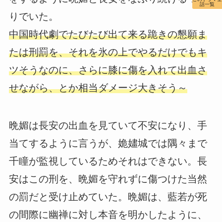
話一覧
りでいた。
中国時代劇でたびたび出て来る跪きの懇願ま
たは刑罰を、それを氷の上でやるだけでもキ
ツそうなのに、さらに膝に傷を入れて出血さ
せながら、とか相当ダメージ大きそう～
晩媚は長安の出血を見ていて不安になり、手
当てするように言うが、姽嫿城では隅々まで
千瞳が監視しているためそれはできない。長
安はこの刑を、晩媚を守れずに傷つけた当然
の罰だと受け止めていた。晩媚は、藍若が死
の間際に幽禅に対し本音を明かしたように、