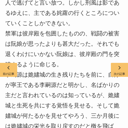
人で逃げてと言い放つ。しかし刑風は影であ
るゆえに、主である姹蘿の行くところについ
ていくことしかできない。
禁軍は彼岸殿を包囲したものの、戦闘の被害
は阮娘が思ったよりも甚大だった。それでも
退くわけにいかない阮娘は、彼岸殿の門を突
破するように命じる。
李嗣源は姽嫿城の生き残りたちを前に、自分
前の記事
次の記事
が寧王である李嗣源だと明かし、名ばかりの
主だと言われているのは知っているが、姽嫿
城と生死を共にする覚悟を見せる。そして姽
嫿城が何たるかを見せてやろう、三か月後に
は姽嫿城の栄光を取り戻すのだと檄を飛ば