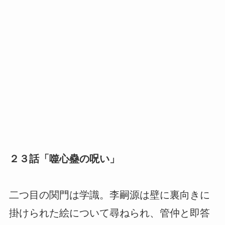
２３話「噬心蠱の呪い」
二つ目の関門は学識。李嗣源は壁に裏向きに
掛けられた絵について尋ねられ、管仲と即答