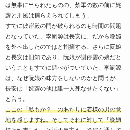
は無事に出られたものの、禁軍の数の前に姹
蘿と刑風は捕らえられてしまう。
すでに彼岸殿の門が破られるのも時間の問題
となっていた。李嗣源は長安に、だから晩媚
を外へ出したのではと指摘する。さらに阮娘
と長安は旧知であり、阮娘が謝停雲の娘だと
いうこともすでに調べがついていた。李嗣源
は、なぜ阮娘の味方をしないのかと問うが、
長安は「姹蘿の他は誰一人死なせたくない」
と言う。
ここの「私もか？」のあたりに若様の男の意
地を感じますね。そしてそれに対して「晩媚