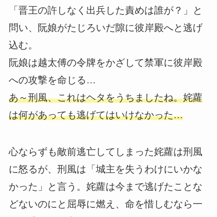
「晋王の許しなく出兵した責めは誰が？」と
問い、阮娘がたじろいだ隙に彼岸殿へと逃げ
込む。
阮娘は越太傅の令牌をかざして禁軍に彼岸殿
への攻撃を命じる…
あ～刑風、これはヘタをうちましたね。姹蘿
は何があっても逃げてはいけなかった…
心ならずも敵前逃亡してしまった姹蘿は刑風
に怒るが、刑風は「城主を失うわけにいかな
かった」と言う。姹蘿は今まで逃げたことな
どないのにと屈辱に燃え、命を惜しむなら一