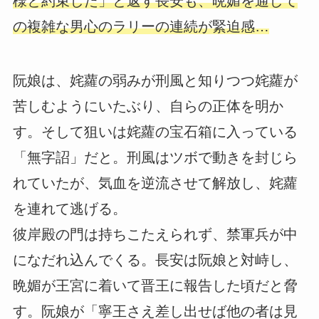
様と約束した」と返す長安も、晩媚を通して
の複雑な男心のラリーの連続が緊迫感…
阮娘は、姹蘿の弱みが刑風と知りつつ姹蘿が
苦しむようにいたぶり、自らの正体を明か
す。そして狙いは姹蘿の宝石箱に入っている
「無字詔」だと。刑風はツボで動きを封じら
れていたが、気血を逆流させて解放し、姹蘿
を連れて逃げる。
彼岸殿の門は持ちこたえられず、禁軍兵が中
になだれ込んでくる。長安は阮娘と対峙し、
晩媚が王宮に着いて晋王に報告した頃だと脅
す。阮娘が「寧王さえ差し出せば他の者は見