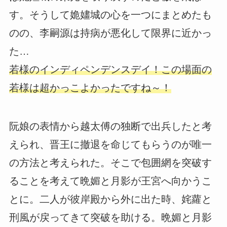
す。そうして姽嫿城の心を一つにまとめたも
のの、李嗣源は持病が悪化して限界に近かっ
た…
若様のインディペンデンスデイ！この場面の
若様は超かっこよかったですね～！
阮娘の表情から越太傅の独断で出兵したと考
えられ、晋王に撤退を命じてもらうのが唯一
の方法と考えられた。そこで包囲網を突破す
ることを考えて晩媚と月影が王宮へ向かうこ
とに。二人が彼岸殿から外に出た時、姹蘿と
刑風が戻ってきて突破を助ける。晩媚と月影