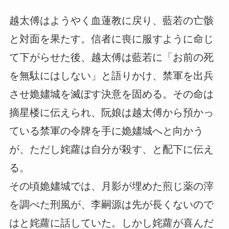
越太傅はようやく血蓮教に戻り、藍若の亡骸
と対面を果たす。信者に喪に服すように命じ
て下がらせた後、越太傅は藍若に「お前の死
を無駄にはしない」と語りかけ、禁軍を出兵
させ姽嫿城を滅ぼす決意を固める。その命は
摘星楼に伝えられ、阮娘は越太傅から預かっ
ている禁軍の令牌を手に姽嫿城へと向かう
が、ただし姹蘿は自分が殺す、と配下に伝え
る。
その頃姽嫿城では、月影が埋めた煎じ薬の滓
を調べた刑風が、李嗣源は先が長くないので
はと姹蘿に話していた。しかし姹蘿が喜んだ