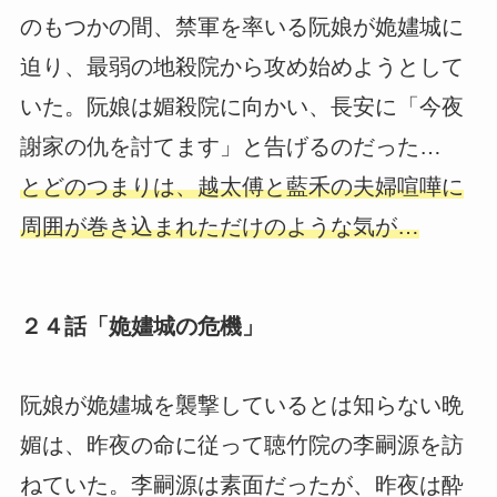
のもつかの間、禁軍を率いる阮娘が姽嫿城に
迫り、最弱の地殺院から攻め始めようとして
いた。阮娘は媚殺院に向かい、長安に「今夜
謝家の仇を討てます」と告げるのだった…
とどのつまりは、越太傅と藍禾の夫婦喧嘩に
周囲が巻き込まれただけのような気が…
２４話「姽嫿城の危機」
阮娘が姽嫿城を襲撃しているとは知らない晩
媚は、昨夜の命に従って聴竹院の李嗣源を訪
ねていた。李嗣源は素面だったが、昨夜は酔