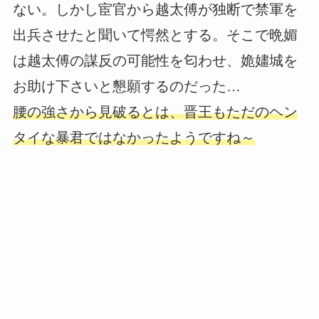
ない。しかし宦官から越太傅が独断で禁軍を
出兵させたと聞いて愕然とする。そこで晩媚
は越太傅の謀反の可能性を匂わせ、姽嫿城を
お助け下さいと懇願するのだった…
腰の強さから見破るとは、晋王もただのヘン
タイな暴君ではなかったようですね～