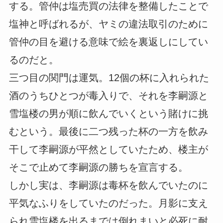
する。管仲は塩売買の法律を整備したことで
塩神と呼ばれるが、ヤミの違法取引のために
管仲の目を避ける意味で絵を裏返しにしてい
るのだと。
三つ目の関門は運気。12個の杯に入れられた
酒のうちひとつが毒入りで、それを李嗣源と
雪塩楼の男が順に飲んでいくという賭けに挑
むという。最後に二つ残った杯の一方を飲み
干して李嗣源が平然としていたため、楼主が
そこで止めて李嗣源の勝ちを宣言する。
しかし実は、李嗣源は毒杯を飲んでいたのに
平気なふりをしていたのだった。月影に支え
られ雪塩楼を出るまでは倒れまいと必死に耐