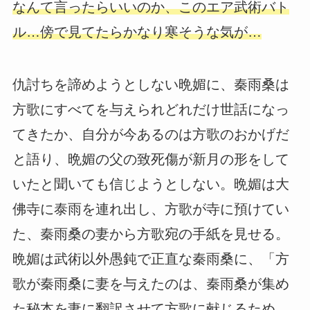
なんて言ったらいいのか、このエア武術バト
ル…傍で見てたらかなり寒そうな気が…
仇討ちを諦めようとしない晩媚に、秦雨桑は
方歌にすべてを与えられどれだけ世話になっ
てきたか、自分が今あるのは方歌のおかげだ
と語り、晩媚の父の致死傷が新月の形をして
いたと聞いても信じようとしない。晩媚は大
佛寺に泰雨を連れ出し、方歌が寺に預けてい
た、秦雨桑の妻から方歌宛の手紙を見せる。
晩媚は武術以外愚鈍で正直な秦雨桑に、「方
歌が秦雨桑に妻を与えたのは、秦雨桑が集め
た秘本を妻に翻訳させて方歌に献じるため