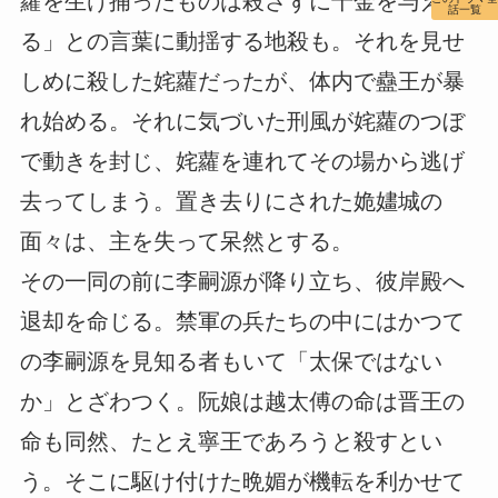
蘿を生け捕ったものは殺さずに千金を与え
話一覧
る」との言葉に動揺する地殺も。それを見せ
しめに殺した姹蘿だったが、体内で蠱王が暴
れ始める。それに気づいた刑風が姹蘿のつぼ
で動きを封じ、姹蘿を連れてその場から逃げ
去ってしまう。置き去りにされた姽嫿城の
面々は、主を失って呆然とする。
その一同の前に李嗣源が降り立ち、彼岸殿へ
退却を命じる。禁軍の兵たちの中にはかつて
の李嗣源を見知る者もいて「太保ではない
か」とざわつく。阮娘は越太傅の命は晋王の
命も同然、たとえ寧王であろうと殺すとい
う。そこに駆け付けた晩媚が機転を利かせて