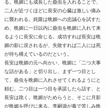
る。晩媚にも成長した蠱虫を入れることで、
二人が近づくほどに長安の心臓は激しい痛み
に襲われる。姹蘿は晩媚への忠誠心を試すた
め、晩媚に一日以内に蠱虫を晩媚に入れて来
るように長安に命じる。成功すれば長安は晩
媚の影に戻されるが、失敗すれば二人には死
が待ち構えているのだという。
長安は晩媚の元へ向かい、晩媚に「二つ大事
な話がある」と切り出し、まず一つ目とし
て、蠱虫を晩媚に入れさせてくれるようにと
頼む。二つ目は一つ目を承諾したら話す、と
長安は跪く。晩媚がためらうと、そこに月影
が晩媚を呼びに来る。李嗣源が毒で苦しみ晩