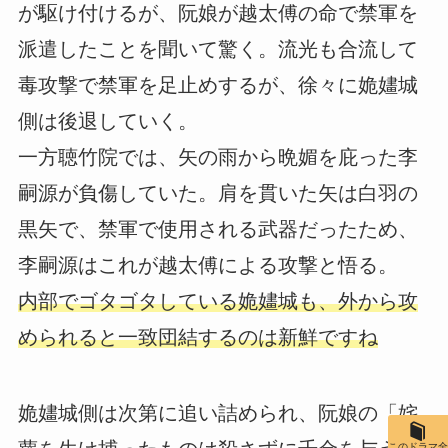
が駆け付けるが、阮娘が越太傅の命で禁軍を
派遣したことを聞いて驚く。流光も合流して
毒攻撃で禁軍を足止めするが、徐々に姽嫿城
側は後退していく。
一方聴竹院では、矢の雨から晩媚を庇った李
嗣源が負傷していた。肩を貫いた矢は白羽の
黒矢で、禁軍で使用される武器だったため、
李嗣源はこれが越太傅による攻撃と悟る。
内部でゴタゴタしている姽嫿城も、外から攻
められると一致団結するのは新鮮ですね
姽嫿城側は次第に追い詰められ、阮娘の「姹
このドラマ全