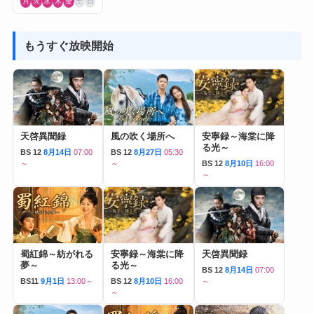
月
火
水
木
金
土
日
もうすぐ放映開始
天啓異聞録
風の吹く場所へ
安寧録～海棠に降
る光～
BS 12
8月14日
07:00
BS 12
8月27日
05:30
～
～
BS 12
8月10日
16:00
～
蜀紅錦～紡がれる
安寧録～海棠に降
天啓異聞録
夢～
る光～
BS 12
8月14日
07:00
BS11
9月1日
13:00～
BS 12
8月10日
16:00
～
～