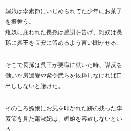
媚娘は李素節にいじめられてた少年にお菓子
を振舞う。
雉奴に庇われた長孫は感謝を告げ、雉奴は長
孫に呉王を長安に留めるよう言い聞かせる。
そこで長孫は呉王が要職に就いた時、謀反を
働いた房遺愛や紫令武らを抜粋しなければ口
出ししないと賭けた。
そのころ媚娘にお尻を叩かれた跡の残った李
素節を見た蕭淑妃は、媚娘を容赦しないとい
う。