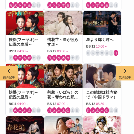
月
火
水
木
金
土
日
月
火
水
木
金
土
日
月
火
水
木
金
土
日
扶揺(フーヤオ)～
惜花芷～星が照ら
星より輝く君へ
伝説の皇后～
す道～
BS 12
13:00～
BS11
04:00～
BS 12
03:30～
月
火
水
木
金
土
日
月
火
水
木
金
土
日
月
火
水
木
金
土
日
前の記事
次の記事
扶揺(フーヤオ)～
荊棘（いばら）の
この結婚は社内秘
伝説の皇后～
花～奪われた私～
で（中国ドラマ）
（中国ドラマ）
BS11
04:00～
BS 12
07:00～
BS 12
05:30～
月
火
水
木
金
土
日
月
火
水
木
金
土
日
月
火
水
木
金
土
日