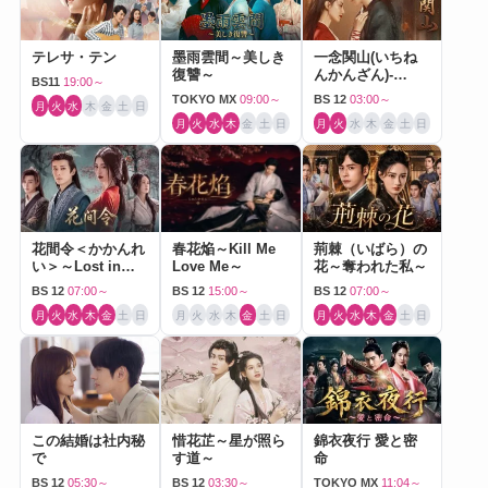
テレサ・テン
墨雨雲間～美しき
一念関山(いちね
復讐～
んかんざん)-
BS11
19:00～
Journey to Love-
TOKYO MX
09:00～
BS 12
03:00～
月
火
水
木
金
土
日
月
火
水
木
金
土
日
月
火
水
木
金
土
日
花間令＜かかんれ
春花焔～Kill Me
荊棘（いばら）の
い＞～Lost in
Love Me～
花～奪われた私～
Love～
BS 12
07:00～
BS 12
15:00～
BS 12
07:00～
月
火
水
木
金
土
日
月
火
水
木
金
土
日
月
火
水
木
金
土
日
この結婚は社内秘
惜花芷～星が照ら
錦衣夜行 愛と密
で
す道～
命
BS 12
05:30～
BS 12
03:30～
TOKYO MX
11:04～