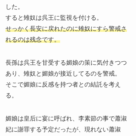
した。
すると雉奴は呉王に監視を付ける。
せっかく長安に戻れたのに雉奴にすら警戒さ
れるのは残念です。
長孫は呉王を甘受する媚娘の策に気付きつつ
あり、雉奴と媚娘が接近してるのを警戒。
そこで媚娘に反感を持つ者との結託を考え
る。
媚娘は皇后に宴に呼ばれ、李素節の事で蕭淑
妃に謝罪する予定だったが、現れない蕭淑