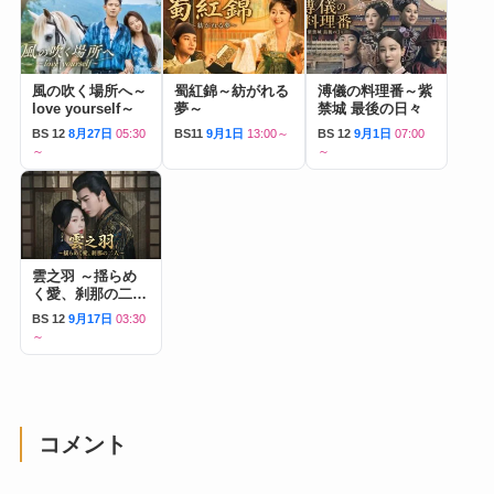
風の吹く場所へ～
蜀紅錦～紡がれる
溥儀の料理番～紫
love yourself～
夢～
禁城 最後の日々
BS 12
8月27日
05:30
BS11
9月1日
13:00～
BS 12
9月1日
07:00
～
～
雲之羽 ～揺らめ
く愛、刹那の二人
～
BS 12
9月17日
03:30
～
コメント