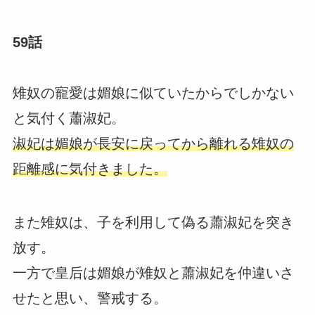
59話
雉奴の寵愛は媚娘に似ていたからでしかない
と気付く蕭淑妃。
淑妃は媚娘が長安に戻ってから離れる雉奴の
距離感に気付きました。
また雉奴は、子を利用して偽る蕭淑妃を突き
放す。
一方で皇后は媚娘が雉奴と蕭淑妃を仲違いさ
せたと思い、警戒する。