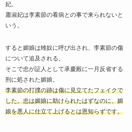
妃。
蕭淑妃は李素節の看病との事で来られないと
いう。
すると媚娘は雉奴に呼び出され、李素節の傷
について追及される。
そこで忠が証人として承慶殿に一月反省する
刑に処された媚娘。
李素節の打撲の跡は傷に見立てたフェイクで
した。忠は媚娘に助けられたはずなのに、媚
娘を悪人に仕立て上げるとは恩知らずです。