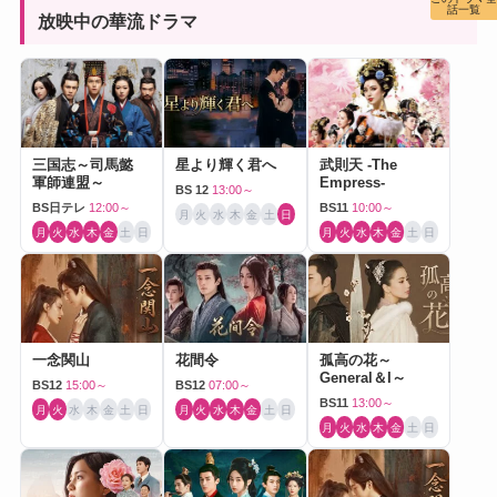
話一覧
放映中の華流ドラマ
三国志～司馬懿
星より輝く君へ
武則天 -The
軍師連盟～
Empress-
BS 12
13:00～
BS日テレ
12:00～
BS11
10:00～
月
火
水
木
金
土
日
月
火
水
木
金
土
日
月
火
水
木
金
土
日
一念関山
花間令
孤高の花～
General＆I～
BS12
15:00～
BS12
07:00～
BS11
13:00～
月
火
水
木
金
土
日
月
火
水
木
金
土
日
月
火
水
木
金
土
日