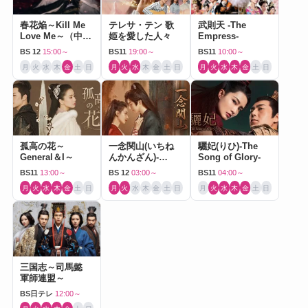
春花焔～Kill Me
テレサ・テン 歌
武則天 -The
Love Me～（中国
姫を愛した人々
Empress-
ドラマ）
BS 12
15:00～
BS11
19:00～
BS11
10:00～
月
火
水
木
金
土
日
月
火
水
木
金
土
日
月
火
水
木
金
土
日
孤高の花～
一念関山(いちね
驪妃(りひ)-The
General＆I～
んかんざん)-
Song of Glory-
Journey to Love-
BS11
13:00～
BS 12
03:00～
BS11
04:00～
月
火
水
木
金
土
日
月
火
水
木
金
土
日
月
火
水
木
金
土
日
三国志～司馬懿
軍師連盟～
BS日テレ
12:00～