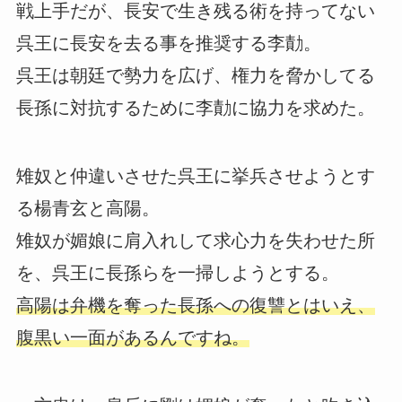
戦上手だが、長安で生き残る術を持ってない
呉王に長安を去る事を推奨する李勣。
呉王は朝廷で勢力を広げ、権力を脅かしてる
長孫に対抗するために李勣に協力を求めた。
雉奴と仲違いさせた呉王に挙兵させようとす
る楊青玄と高陽。
雉奴が媚娘に肩入れして求心力を失わせた所
を、呉王に長孫らを一掃しようとする。
高陽は弁機を奪った長孫への復讐とはいえ、
腹黒い一面があるんですね。