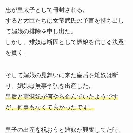
忠が皇太子として冊封される。
すると大臣たちは女帝武氏の予言を持ち出し
て媚娘の排除を申し出た。
しかし、雉奴は断固として媚娘を信じる決意
を貫く。
そして媚娘の見舞いに来た皇后を雉奴は断
り、媚娘は無事李弘を出産した。
皇后と蕭淑妃が何やら企んでいたようです
が、何事もなくて良かったです。
皇子の出産を祝おうと雉奴が興奮してた時、