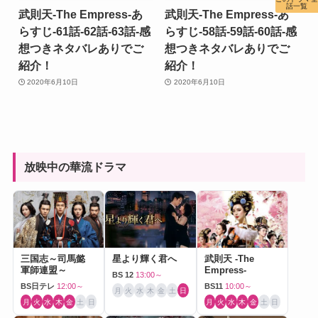
話一覧
武則天-The Empress-あ
武則天-The Empress-あ
らすじ-61話-62話-63話-感
らすじ-58話-59話-60話-感
想つきネタバレありでご
想つきネタバレありでご
紹介！
紹介！
2020年6月10日
2020年6月10日
放映中の華流ドラマ
三国志～司馬懿
星より輝く君へ
武則天 -The
軍師連盟～
Empress-
BS 12
13:00～
BS日テレ
12:00～
BS11
10:00～
月
火
水
木
金
土
日
月
火
水
木
金
土
日
月
火
水
木
金
土
日