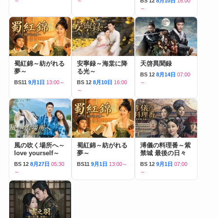
～
～
BS 12
8月10日
16:00
～
蜀紅錦～紡がれる
安寧録～海棠に降
天啓異聞録
夢～
る光～
BS 12
8月14日
07:00
BS11
9月1日
13:00～
BS 12
8月10日
16:00
～
～
風の吹く場所へ～
蜀紅錦～紡がれる
溥儀の料理番～紫
love yourself～
夢～
禁城 最後の日々
BS 12
8月27日
05:30
BS11
9月1日
13:00～
BS 12
9月1日
07:00
～
～