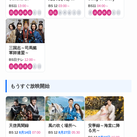
Journey to Love-
BS11
13:00～
BS 12
03:00～
BS11
04:00～
月
火
水
木
金
土
日
月
火
水
木
金
土
日
月
火
水
木
金
土
日
三国志～司馬懿
軍師連盟～
BS日テレ
12:00～
月
火
水
木
金
土
日
もうすぐ放映開始
天啓異聞録
風の吹く場所へ
安寧録～海棠に降
る光～
BS 12
8月14日
07:00
BS 12
8月27日
05:30