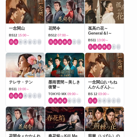
一念関山
花間令
孤高の花～
General＆I～
BS12
15:00～
BS12
07:00～
BS11
13:00～
月
火
水
木
金
土
日
月
火
水
木
金
土
日
月
火
水
木
金
土
日
テレサ・テン
墨雨雲間～美しき
一念関山(いちね
復讐～
んかんざん)-
BS11
19:00～
Journey to Love-
TOKYO MX
09:00～
BS 12
03:00～
月
火
水
木
金
土
日
月
火
水
木
金
土
日
月
火
水
木
金
土
日
花間令＜かかんれ
春花焔～Kill Me
荊棘（いばら）の