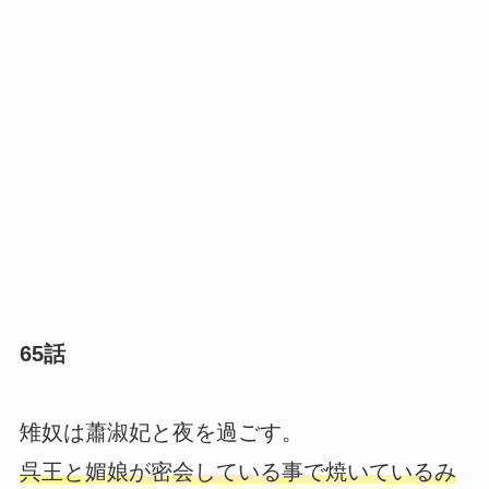
65話
雉奴は蕭淑妃と夜を過ごす。
呉王と媚娘が密会している事で焼いているみ