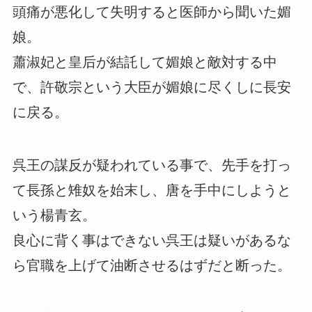
頭痛が悪化して失明すると医師から聞いた媚
娘。
蕭淑妃と皇后が結託して媚娘と敵対する中
で、許敬宗という大臣が媚娘に尽くしに長安
に戻る。
呉王の謀反が疑われている事で、先手を打っ
て長孫と雉奴を始末し、唐を手中にしようと
いう楊青玄。
良心に背く事はできない呉王は疑いがあるな
ら官職を上げて油断させるはずだと断った。