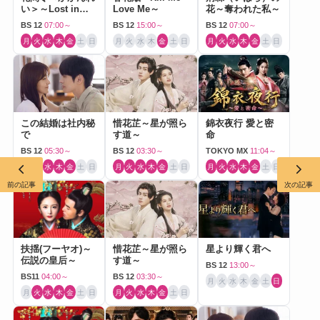
い＞～Lost in
Love Me～
花～奪われた私～
Love～
BS 12
07:00～
BS 12
15:00～
BS 12
07:00～
月
火
水
木
金
土
日
月
火
水
木
金
土
日
月
火
水
木
金
土
日
この結婚は社内秘
惜花芷～星が照ら
錦衣夜行 愛と密
で
す道～
命
BS 12
05:30～
BS 12
03:30～
TOKYO MX
11:04～
月
火
水
木
金
土
日
月
火
水
木
金
土
日
月
火
水
木
金
土
日
前の記事
次の記事
扶揺(フーヤオ)～
惜花芷～星が照ら
星より輝く君へ
伝説の皇后～
す道～
BS 12
13:00～
BS11
04:00～
BS 12
03:30～
月
火
水
木
金
土
日
月
火
水
木
金
土
日
月
火
水
木
金
土
日