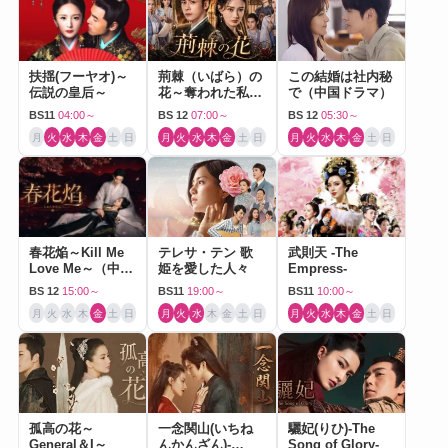
扶揺(フーヤオ)～
荊棘（いばら）の
この結婚は社内秘
伝説の皇后～
花～奪われた私～
で（中国ドラマ）
（中国ドラマ）
BS11
04:00～
BS 12
07:00～
BS 12
05:30～
月
火
水
木
金
土
日
月
火
水
木
金
土
日
月
火
水
木
金
土
日
春花焔～Kill Me
テレサ・テン 歌
武則天 -The
Love Me～（中国
姫を愛した人々
Empress-
ドラマ）
BS 12
15:00～
BS11
19:00～
BS11
10:00～
月
火
水
木
金
土
日
月
火
水
木
金
土
日
月
火
水
木
金
土
日
孤高の花～
一念関山(いちね
驪妃(りひ)-The
General＆I～
んかんざん)-
Song of Glory-