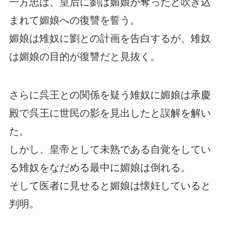
一方忠は、皇后に劉は媚娘が奪ったと吹き込
まれて媚娘への復讐を誓う。
媚娘は雉奴に劉との計画を告白するが、雉奴
は媚娘の目的が復讐だと見抜く。
さらに呉王との関係を疑う雉奴に媚娘は承慶
殿で呉王に世民の影を見出したと誤解を解い
た。
しかし、皇帝として未熟である自覚をしてい
る雉奴をなだめる最中に媚娘は倒れる。
そして医者に見せると媚娘は懐妊していると
判明。