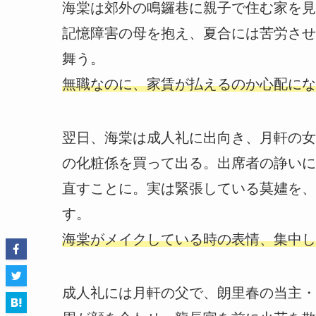
海棠は郊外の鳴鑼巷に親子で住む家を見
記憶障害の母を抱え、夏合には苦労させ
舞う。
無職なのに、家賃が払えるのか心配にな
翌日、海棠は成人礼に出向き、月軒の女
の化粧係を買って出る。出席者の諍いに
直すことに。実は緊張している莫嫿を、
す。
海棠がメイクしている時の表情、集中し
成人礼には月軒の父で、朗里春の当主・