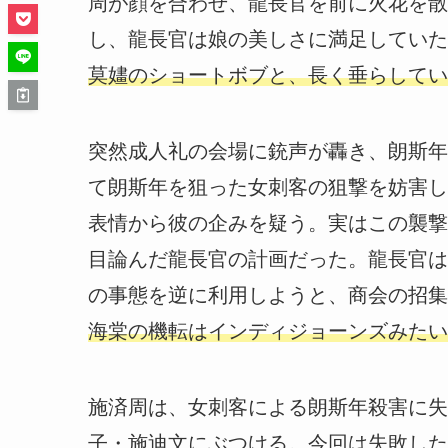
周が顔を合わせ、龍長官を前に火花を散
し、龍長官は娘の美しさに満足していた
莫嫿のショートボブと、長く垂らしてい
突然成人礼の会場に銃声が轟き、朗斯年
て朗斯年を狙った女刺客の狙撃を妨害し
表情から彼の企みを疑う。実はこの襲撃
目論んだ龍長官の計画だった。龍長官は
の事態を逆に利用しようと、商会の招集
海棠の機転はインディジョーンズみたい
施済周は、女刺客による朗斯年殺害に失
子・施迪文にぶつける。今回は失敗した