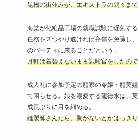
昆楊の街並みが、エキストラの隅々まで
海棠が化粧品工場の就職試験に遅刻する
任務を３つやり遂げれば弁償を免除し、
のパーティに来ることだという。
月軒は着替えないまま試験官をしたので
成人礼に参加予定の龍家の令嬢・龍莫嫿
て困らせる。娘を溺愛する龍徳水は、莫
成長ぶりに目を細める。
縫製師さんたら、胸がないとかはっきり