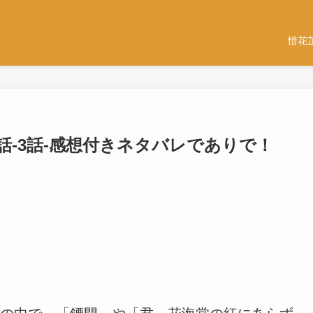
惜花
2話-3話-感想付きネタバレでありで！