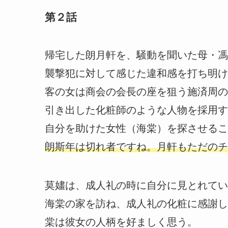
第２話
帰宅した朗月軒を、騒動を聞いた母・馮
襲撃犯に対して感じた違和感を打ち明け
客の女は商会の会長の座を狙う施済周の
引き出した化粧師のような人物を採用す
自分を助けた女性（海棠）を探させるこ
朗斯年は切れ者ですね。月軒もただのチ
莫嫿は、成人礼の時に自分に見とれてい
海棠の家を訪ね、成人礼の化粧に感謝し
棠は彼女の人柄を好ましく思う。