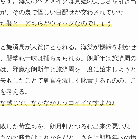
らす。海棠のヘアメイクは莫嫿の美しさを引き出
が、その裏で怪しい目配せが交わされていた。
た髪と、どちらがウィッグなのでしょう
と施済周が人質にとられる。海棠が機転を利かせ
、襲撃犯一味は捕らえられる。朗斯年は施済周の
は、邪魔な朗斯年と施済周を一度に始末しようと
失敗したことで副官を激しく叱責するものの、こ
を考える。
な感じで、なかなかカッコイイですよね♪
敗した苛立ちを、朗月軒とつるむ出来の悪い息
ものの勝負はこれからだと、さらに朗斯年への憎