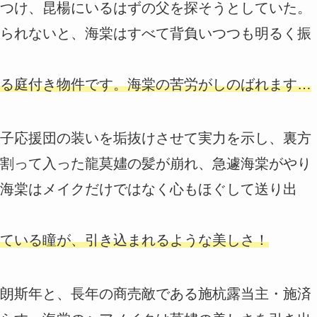
つけ、昆楊にいるはずの父を探そうとしていた。
られないと、海棠はすべて背負いつつも明るく振
る庭付き物件です。海棠の苦労がしのばれます…
子応援団の装いを垢抜けさせて実力を示し、裏方
割って入った龍莫嫿の髪が崩れ、急遽海棠がやり
海棠はメイクだけではなく心もほぐして送り出
ている瞳が、引き込まれるような美しさ！
朗斯年と、長年の商売敵である施杭露当主・施済