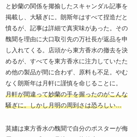
と妙蘭の関係を揶揄したスキャンダル記事を
掲載し、大騒ぎに。朗斯年はすべて捏造だと
憤るが、記事は詳細で真実味があった。その
醜聞を理由に大口取引先の万社長が返品を申
し入れてくる。店頭から東方香水の撤去を決
めるが、すべてを東方香水に注力していたた
め他の製品が間に合わず、原料も不足。やむ
なく朗斯年は月軒に謹慎を命じることに。
月軒が間違って妙蘭の手を握ったのがこんな
騒ぎに。しかし月明の周到さは恐ろしい…
莫嫿は東方香水の醜聞で自分のポスターが侮