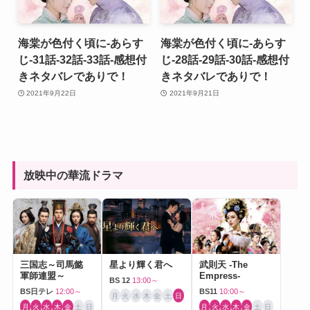
海棠が色付く頃に-あらす
海棠が色付く頃に-あらす
じ-31話-32話-33話-感想付
じ-28話-29話-30話-感想付
きネタバレでありで！
きネタバレでありで！
2021年9月22日
2021年9月21日
放映中の華流ドラマ
三国志～司馬懿
星より輝く君へ
武則天 -The
軍師連盟～
Empress-
BS 12
13:00～
BS日テレ
12:00～
BS11
10:00～
月
火
水
木
金
土
日
月
火
水
木
金
土
日
月
火
水
木
金
土
日