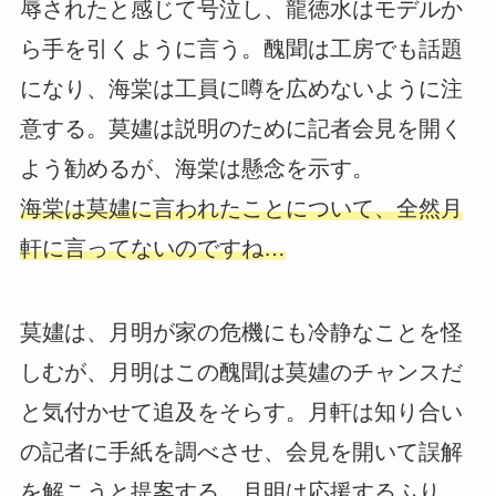
辱されたと感じて号泣し、龍徳水はモデルか
ら手を引くように言う。醜聞は工房でも話題
になり、海棠は工員に噂を広めないように注
意する。莫嫿は説明のために記者会見を開く
よう勧めるが、海棠は懸念を示す。
海棠は莫嫿に言われたことについて、全然月
軒に言ってないのですね…
莫嫿は、月明が家の危機にも冷静なことを怪
しむが、月明はこの醜聞は莫嫿のチャンスだ
と気付かせて追及をそらす。月軒は知り合い
の記者に手紙を調べさせ、会見を開いて誤解
を解こうと提案する。月明は応援するふり