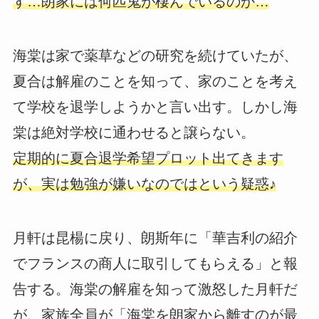
す…朗家には何匹鬼が棲んでいるのか…
海棠は家で薬草などの研究を続けていたが、
夏合は解雇のことを知って、家のことを考え
て学校を退学しようかと言い出す。しかし海
棠は絶対学校に通わせると譲らない。
定期的に夏合退学希望プロット出てきます
が、実は勉強が嫌いなのではという疑惑♪
月軒は昆楊に戻り、朗斯年に「華吉利の紹介
でフランスの商人に取引してもらえる」と報
告する。海棠の解雇を知って激怒した月軒だ
が、家族全員が「海棠を朗家から離すのが最