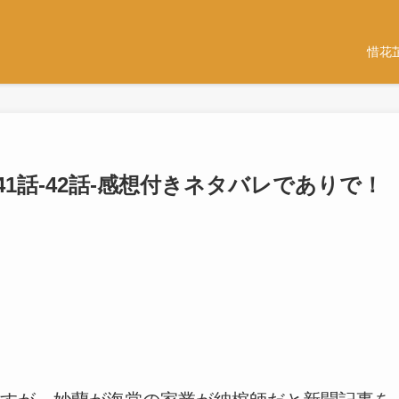
惜花
41話-42話-感想付きネタバレでありで！