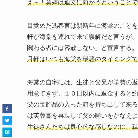
え～！莫嫿は迪文に向かうということで
目覚めた馮春言は朗斯年に海棠のことを
軒が海棠を連れて来て誤解だと言うが、
関わる者には容赦しない」と宣言する。
月軒はいつも海棠を最悪のタイミングで
海棠の自宅には、生徒と父兄が学費の返
用意できず、１０日以内に返金すると約
父の宝飾品の入った箱を持ち出して来る
は芙蓉膏を再現して父の願いをかなえよ
生徒さんたちは良心的な感じなのに、親