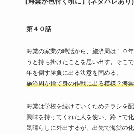
【海棠が色付く頃に】(ネタバレあり)
第４０話
海棠の家業の噂話から、施済周は１０年
うと持ち掛けたことを思い出す。そこで
年を倒す勝負に出る決意を固める。
施済周が捨て身の作戦に出る模様？海棠
海棠は学校を続けていくためチラシを配
興味を持ってくれた人を使い、路上で化
気晴らしに外出するが、出先で海棠の化