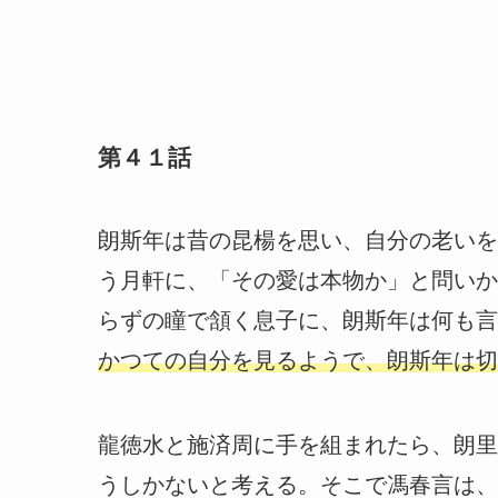
第４１話
朗斯年は昔の昆楊を思い、自分の老いを
う月軒に、「その愛は本物か」と問いか
らずの瞳で頷く息子に、朗斯年は何も言
かつての自分を見るようで、朗斯年は切
龍徳水と施済周に手を組まれたら、朗里
うしかないと考える。そこで馮春言は、