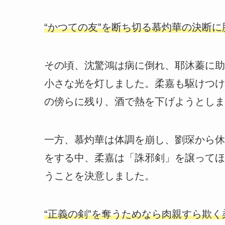
“かつての友”を断ち切る慕灼華の決断
その頃、沈驚鴻は病に倒れ、耶沐蓁に助
小さな光を灯しました。柔嘉も駆けつけ
の傍らに残り、酒で熱を下げようとしま
一方、慕灼華は体調を崩し、劉琛から休
をする中、柔嘉は「誅邪剣」を譲ってほ
うことを決意しました。
“正義の剣”を奪うためなら肉親すら欺