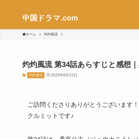
中国ドラマ.com
ホーム
灼灼風流
灼灼風流 第34話あらすじと感想
2025年8月22日
灼灼風流
ご訪問くださりありがとうございます！
クルミットです♪