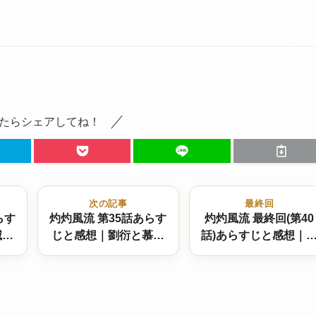
たらシェアしてね！
次の記事
最終回
らす
灼灼風流 第35話あらす
灼灼風流 最終回(第40
滅亡
じと感想｜劉衍と慕灼
話)あらすじと感想｜
華、ついに恋情を公に
灼華と劉衍、波乱を越
する
えてついに結ばれる