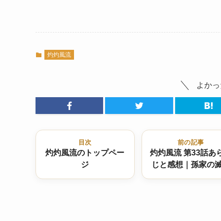
灼灼風流
よかっ
目次
前の記事
灼灼風流のトップペー
灼灼風流 第33話あ
ジ
じと感想｜孫家の
と柔嘉の罠