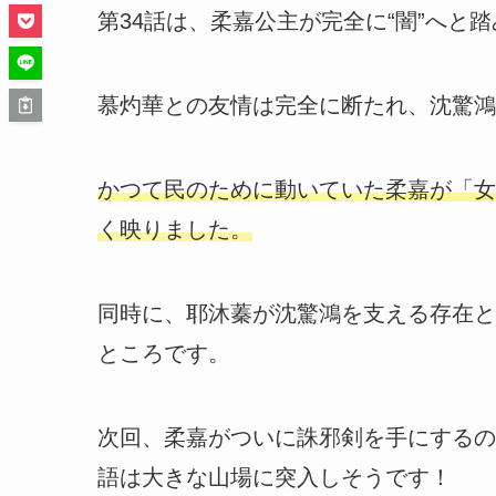
第34話は、柔嘉公主が完全に“闇”へと
慕灼華との友情は完全に断たれ、沈驚鴻
かつて民のために動いていた柔嘉が「女
く映りました。
同時に、耶沐蓁が沈驚鴻を支える存在と
ところです。
次回、柔嘉がついに誅邪剣を手にするの
語は大きな山場に突入しそうです！