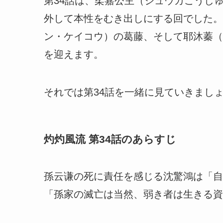
第34話は、柔嘉公主（ジュウカこうし
外して本性をむき出しにする回でした。
ン・ケイコウ）の葛藤、そして耶沐蓁（
を迎えます。
それでは第34話を一緒に見ていきまし
灼灼風流 第34話のあらすじ
孫云谦の死に責任を感じる沈驚鴻は「自
「孫家の滅亡は当然、弱き者は生きる資