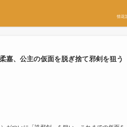
惜花
｜柔嘉、公主の仮面を脱ぎ捨て邪剣を狙う