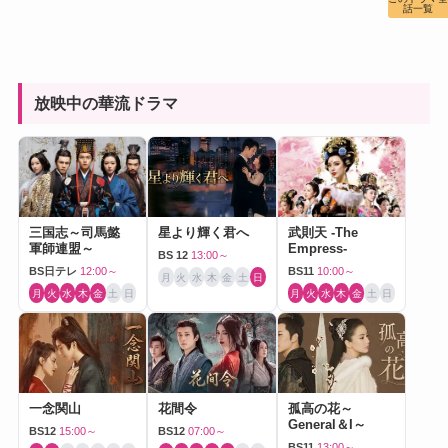
話一覧
放映中の華流ドラマ
三国志～司馬懿
星より輝く君へ
武則天 -The
軍師連盟～
Empress-
BS 12
13:00～
BS日テレ
12:00～
BS11
10:00～
月
火
水
木
金
土
日
月
火
水
木
金
土
日
月
火
水
木
金
土
日
一念関山
花間令
孤高の花～
General＆I～
BS12
15:00～
BS12
07:00～
BS11
13:00～