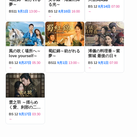
夢～
る光～
BS 12
8月14日
07:00
BS11
9月1日
13:00～
BS 12
8月10日
16:00
～
～
風の吹く場所へ～
蜀紅錦～紡がれる
溥儀の料理番～紫
love yourself～
夢～
禁城 最後の日々
BS 12
8月27日
05:30
BS11
9月1日
13:00～
BS 12
9月1日
07:00
～
～
雲之羽 ～揺らめ
く愛、刹那の二人
～
BS 12
9月17日
03:30
～