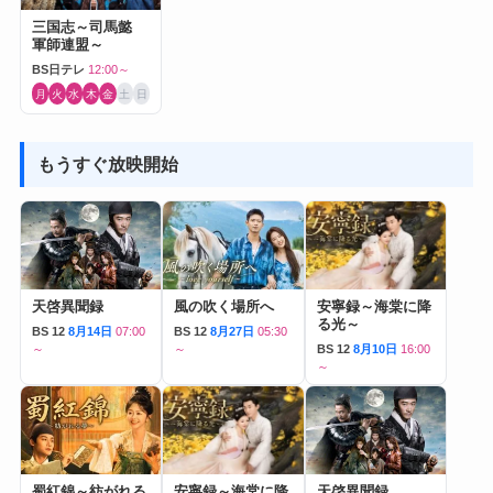
三国志～司馬懿
軍師連盟～
BS日テレ
12:00～
月
火
水
木
金
土
日
もうすぐ放映開始
天啓異聞録
風の吹く場所へ
安寧録～海棠に降
る光～
BS 12
8月14日
07:00
BS 12
8月27日
05:30
～
～
BS 12
8月10日
16:00
～
蜀紅錦～紡がれる
安寧録～海棠に降
天啓異聞録