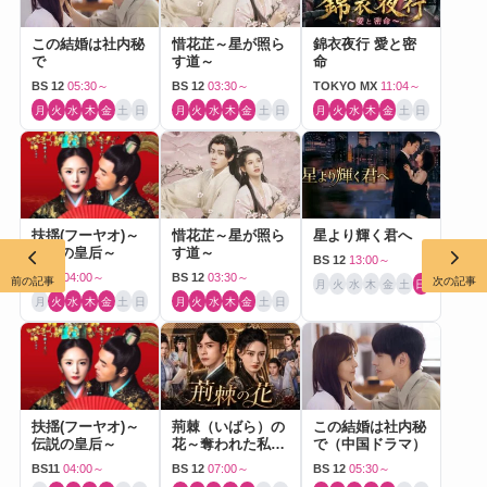
この結婚は社内秘
惜花芷～星が照ら
錦衣夜行 愛と密
で
す道～
命
BS 12
05:30～
BS 12
03:30～
TOKYO MX
11:04～
月
火
水
木
金
土
日
月
火
水
木
金
土
日
月
火
水
木
金
土
日
扶揺(フーヤオ)～
惜花芷～星が照ら
星より輝く君へ
伝説の皇后～
す道～
BS 12
13:00～
BS11
04:00～
BS 12
03:30～
前の記事
次の記事
月
火
水
木
金
土
日
月
火
水
木
金
土
日
月
火
水
木
金
土
日
扶揺(フーヤオ)～
荊棘（いばら）の
この結婚は社内秘
伝説の皇后～
花～奪われた私～
で（中国ドラマ）
（中国ドラマ）
BS11
04:00～
BS 12
07:00～
BS 12
05:30～