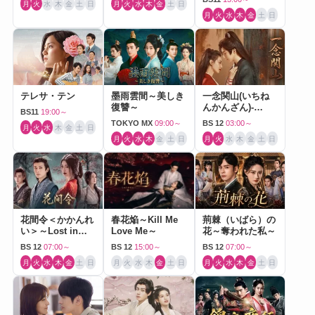
月
火
水
木
金
土
日
月
火
水
木
金
土
日
月
火
水
木
金
土
日
テレサ・テン
墨雨雲間～美しき
一念関山(いちね
復讐～
んかんざん)-
BS11
19:00～
Journey to Love-
TOKYO MX
09:00～
BS 12
03:00～
月
火
水
木
金
土
日
月
火
水
木
金
土
日
月
火
水
木
金
土
日
花間令＜かかんれ
春花焔～Kill Me
荊棘（いばら）の
い＞～Lost in
Love Me～
花～奪われた私～
Love～
BS 12
07:00～
BS 12
15:00～
BS 12
07:00～
月
火
水
木
金
土
日
月
火
水
木
金
土
日
月
火
水
木
金
土
日