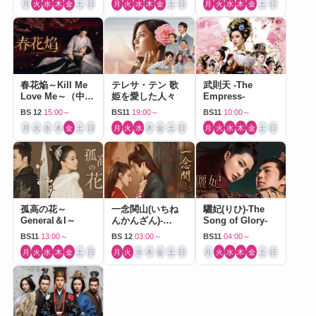
月
火
水
木
金
土
日
月
火
水
木
金
土
日
月
火
水
木
金
土
日
春花焔～Kill Me
テレサ・テン 歌
武則天 -The
Love Me～（中国
姫を愛した人々
Empress-
ドラマ）
BS 12
15:00～
BS11
19:00～
BS11
10:00～
月
火
水
木
金
土
日
月
火
水
木
金
土
日
月
火
水
木
金
土
日
孤高の花～
一念関山(いちね
驪妃(りひ)-The
General＆I～
んかんざん)-
Song of Glory-
Journey to Love-
BS11
13:00～
BS 12
03:00～
BS11
04:00～
月
火
水
木
金
土
日
月
火
水
木
金
土
日
月
火
水
木
金
土
日