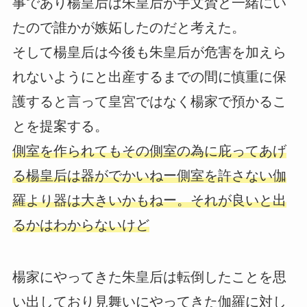
事であり楊皇后は朱皇后が宇文贇と一緒にい
たので誰かが嫉妬したのだと考えた。
そして楊皇后は今後も朱皇后が危害を加えら
れないようにと出産するまでの間に慎重に保
護すると言って皇宮ではなく楊家で預かるこ
とを提案する。
側室を作られてもその側室の為に庇ってあげ
る楊皇后は器がでかいねー側室を許さない伽
羅より器は大きいかもねー。それが良いと出
るかはわからないけど
楊家にやってきた朱皇后は転倒したことを思
い出しており見舞いにやってきた伽羅に対し