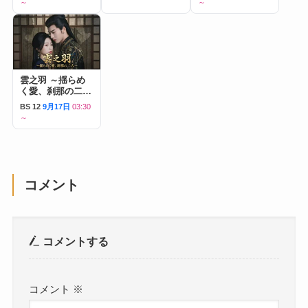
～
～
雲之羽 ～揺らめ
く愛、刹那の二人
～
BS 12
9月17日
03:30
～
コメント
コメントする
コメント
※