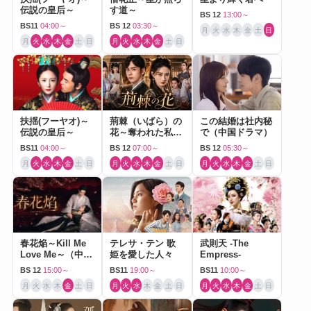
伝説の皇后～
す道～
BS 12
13:00～
BS11
04:00～
BS 12
03:30～
月
火
水
木
金
土
日
月
火
水
木
金
土
日
月
火
水
木
金
土
日
扶揺(フーヤオ)～
荊棘（いばら）の
この結婚は社内秘
伝説の皇后～
花～奪われた私～
で（中国ドラマ）
（中国ドラマ）
BS11
04:00～
BS 12
07:00～
BS 12
05:30～
月
火
水
木
金
土
日
月
火
水
木
金
土
日
月
火
水
木
金
土
日
春花焔～Kill Me
テレサ・テン 歌
武則天 -The
Love Me～（中国
姫を愛した人々
Empress-
ドラマ）
BS 12
15:00～
BS11
19:00～
BS11
10:00～
月
火
水
木
金
土
日
月
火
水
木
金
土
日
月
火
水
木
金
土
日