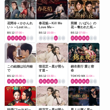
花間令＜かかんれ
春花焔～Kill Me
荊棘（いばら）の
い＞～Lost in
Love Me～
花～奪われた私～
Love～
BS 12
07:00～
BS 12
15:00～
BS 12
07:00～
月
火
水
木
金
土
日
月
火
水
木
金
土
日
月
火
水
木
金
土
日
この結婚は社内秘
惜花芷～星が照ら
錦衣夜行 愛と密
で
す道～
命
BS 12
05:30～
BS 12
03:30～
TOKYO MX
11:04～
月
火
水
木
金
土
日
月
火
水
木
金
土
日
月
火
水
木
金
土
日
扶揺(フーヤオ)～
惜花芷～星が照ら
星より輝く君へ