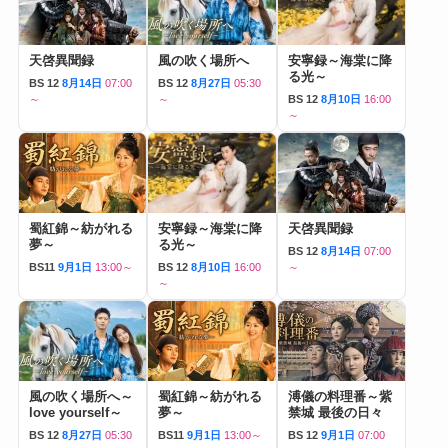
天啓異聞録
風の吹く場所へ
安寧録～海棠に降
る光～
BS 12
8月14日
07:00
BS 12
8月27日
05:30
～
～
BS 12
8月10日
16:00
～
蜀紅錦～紡がれる
安寧録～海棠に降
天啓異聞録
夢～
る光～
BS 12
8月14日
07:00
BS11
9月1日
13:00～
BS 12
8月10日
16:00
～
～
風の吹く場所へ～
蜀紅錦～紡がれる
溥儀の料理番～紫
love yourself～
夢～
禁城 最後の日々
BS 12
8月27日
05:30
BS11
9月1日
13:00～
BS 12
9月1日
07:00