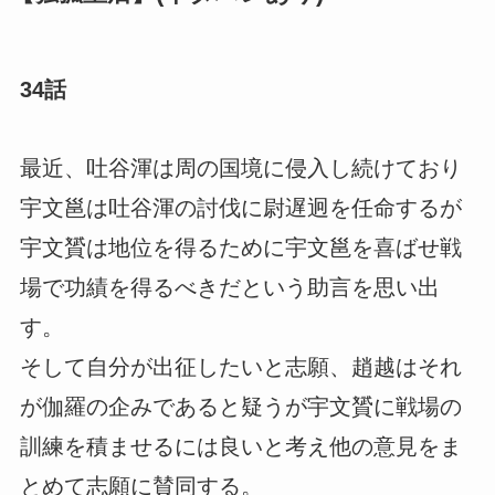
34話
最近、吐谷渾は周の国境に侵入し続けており
宇文邕は吐谷渾の討伐に尉遅迥を任命するが
宇文贇は地位を得るために宇文邕を喜ばせ戦
場で功績を得るべきだという助言を思い出
す。
そして自分が出征したいと志願、趙越はそれ
が伽羅の企みであると疑うが宇文贇に戦場の
訓練を積ませるには良いと考え他の意見をま
とめて志願に賛同する。