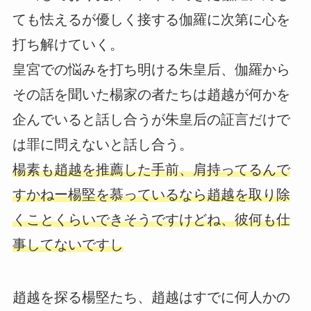
ても怯えるが優しく接する伽羅に次第に心を
打ち解けていく。
皇宮での悩みを打ち明ける朱皇后、伽羅から
その話を聞いた楊家の者たちは趙越が何かを
企んでいると話し合うが朱皇后の証言だけで
は罪に問えないと話し合う。
楊素も趙越を推薦した手前、肩持ってるんで
すかねー楊堅を慕っているなら趙越を取り除
くことくらいできそうですけどね、彼何も仕
事してないですし
趙越を探る楊堅たち、趙越はすでに何人かの