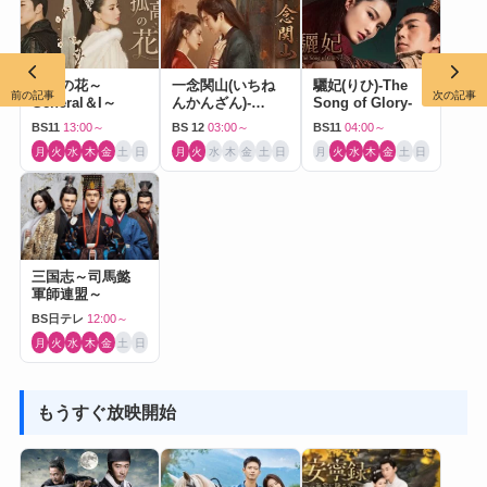
孤高の花～
一念関山(いちね
驪妃(りひ)-The
前の記事
次の記事
General＆I～
んかんざん)-
Song of Glory-
Journey to Love-
BS11
13:00～
BS 12
03:00～
BS11
04:00～
月
火
水
木
金
土
日
月
火
水
木
金
土
日
月
火
水
木
金
土
日
三国志～司馬懿
軍師連盟～
BS日テレ
12:00～
月
火
水
木
金
土
日
もうすぐ放映開始