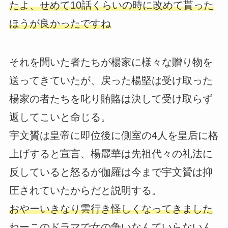
たよ、せめて10話くらいの時に改めて貰った
ほうが良かったですね
それを聞いた者たちが楊家に様々な贈り物を
送ってきていたが、戻った楊堅は受け取った
楊家の者たちを叱り賄賂は決して受け取らず
返してこいと命じる。
宇文贇は皇帝に即位後に側室の4人を皇后に格
上げすると宣言、楊麗華は先祖代々の礼法に
反していると怒るが伽羅は今まで宇文贇は抑
圧されていたからだと説明する。
おやーいきなり雲行き怪しくなってきました
ねーこのドラマで女の争いなんていらないん