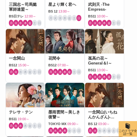
三国志～司馬懿
星より輝く君へ
武則天 -The
軍師連盟～
Empress-
BS 12
13:00～
BS日テレ
12:00～
BS11
10:00～
月
火
水
木
金
土
日
月
火
水
木
金
土
日
月
火
水
木
金
土
日
一念関山
花間令
孤高の花～
General＆I～
BS12
15:00～
BS12
07:00～
BS11
13:00～
月
火
水
木
金
土
日
月
火
水
木
金
土
日
月
火
水
木
金
土
日
テレサ・テン
墨雨雲間～美しき
一念関山(いちね
復讐～
んかんざん)-
BS11
19:00～
Journey to Love-
TOKYO MX
09:00～
BS 12
03:00～
月
火
水
木
金
土
日
月
火
水
木
金
土
日
月
火
水
木
金
土
日
このドラマ全
話一覧