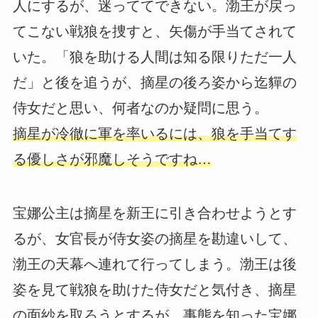
人にするが、迷っててできない。渤王が戻っ
てこない戦狼を捜すと、矢傷が手当てされて
いた。「狼を助ける人間は知る限りただ一人
だ」と後を追うが、摘星の後ろ姿から迄貚の
侍女だと思い、何者なのか疑問に思う。
摘星が冷徹に軍を率いるには、狼を手当てす
る優しさが邪魔しそうですね…
宝娜公主は摘星を新王に引き合わせようとす
るが、女官長が侍女姿の摘星を勘違いして、
渤王の天幕へ連れて行ってしまう。渤王は後
姿を見て戦狼を助けた侍女だと気付き、摘星
の面紗を取ろうとするが、事態を知った宝娜