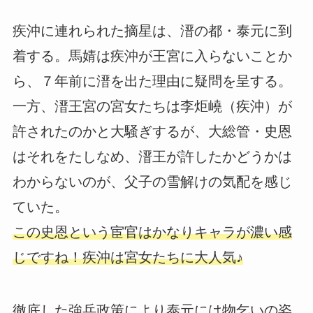
疾沖に連れられた摘星は、溍の都・泰元に到
着する。馬婧は疾沖が王宮に入らないことか
ら、７年前に溍を出た理由に疑問を呈する。
一方、溍王宮の宮女たちは李炬嶢（疾沖）が
許されたのかと大騒ぎするが、大総管・史恩
はそれをたしなめ、溍王が許したかどうかは
わからないのが、父子の雪解けの気配を感じ
ていた。
この史恩という宦官はかなりキャラが濃い感
じですね！疾沖は宮女たちに大人気♪
徹底した強兵政策により泰元には物乞いの姿