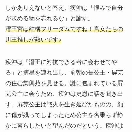
しかありえないと答え、疾沖は「恨みで自分
が求める物を忘れるな」と諭す。
溍王宮は結構フリーダムですね！宮女たちの
川王推しが熱いです♪
疾沖は「溍王に対抗できる者に会わせてや
る」と摘星を連れ出し、前朝の長公主・屛芫
の住む棠興苑を見せる。謎に包まれている屛
芫公主に会うため、疾沖は史恩に話を聞き出
す。屛芫公主は戦火を生き延びたものの、顔
に傷が残ってしまったため公主を名乗らず静
かに暮らしたいと望んだのだという。疾沖は