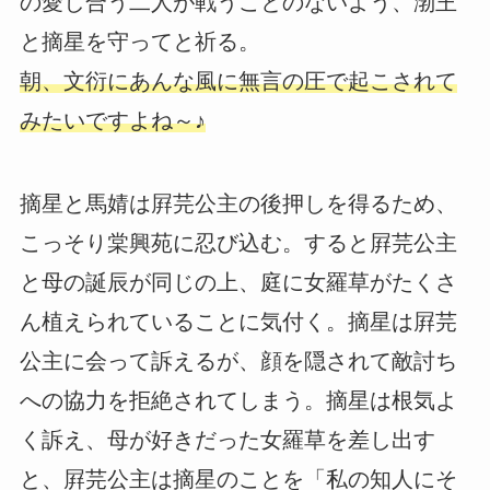
の愛し合う二人が戦うことのないよう、渤王
と摘星を守ってと祈る。
朝、文衍にあんな風に無言の圧で起こされて
みたいですよね～♪
摘星と馬婧は屛芫公主の後押しを得るため、
こっそり棠興苑に忍び込む。すると屛芫公主
と母の誕辰が同じの上、庭に女羅草がたくさ
ん植えられていることに気付く。摘星は屛芫
公主に会って訴えるが、顔を隠されて敵討ち
への協力を拒絶されてしまう。摘星は根気よ
く訴え、母が好きだった女羅草を差し出す
と、屛芫公主は摘星のことを「私の知人にそ