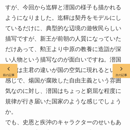
すが、今回から迄貚と溍国の様子も描かれる
ようになりました。迄貚は契丹をモデルにし
ているだけに、典型的な辺境の遊牧民らしい
描写ですが、新王が前朝の人質になっていた
だけあって、勲王より中原の教養に造詣が深
い人物という描写なのが面白いですね。溍国
の方は主君の違いが国の空気に現れるという
前の記事
次の記事
感じで、煬国が腐敗した自由主義という雰囲
気なのに対し、溍国はちょっと窮屈な程度に
規律が行き届いた国家のような感じでしょう
か。
でも、史恩と疾沖のキャラクターのせいもあ