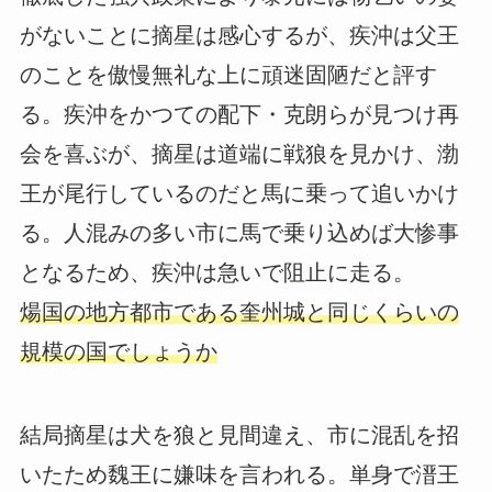
がないことに摘星は感心するが、疾沖は父王
のことを傲慢無礼な上に頑迷固陋だと評す
る。疾沖をかつての配下・克朗らが見つけ再
会を喜ぶが、摘星は道端に戦狼を見かけ、渤
王が尾行しているのだと馬に乗って追いかけ
る。人混みの多い市に馬で乗り込めば大惨事
となるため、疾沖は急いで阻止に走る。
煬国の地方都市である奎州城と同じくらいの
規模の国でしょうか
結局摘星は犬を狼と見間違え、市に混乱を招
いたため魏王に嫌味を言われる。単身で溍王