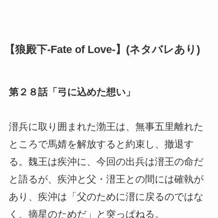
【狼殿下-Fate of Love-】(ネタバレあり)
第２８話「弓に込めた想い」
溍兵に取り囲まれた渤王は、無事五里離れた
ところで馬婧を解放すると約束し、撤退す
る。魏王は疾沖に、今回の出兵は溍王の命だ
と語るが、疾沖と父・溍王との間には確執が
あり、疾沖は「父のために溍に戻るのではな
く、摘星のためだ」と突っぱねる。