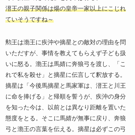
溍王の親子関係は煬の皇帝一家以上にこじれ
ていそうですね～
勲王は渤王に疾沖や摘星との敵対の理由を問
いただすが、事情を教えてもらえず子ども扱
いに怒る。渤王は馬婧に奔狼弓を渡し、「こ
れで私を殺せ」と摘星に伝言して釈放する。
摘星は「今後馬摘星と馬家軍は、溍王と川王
に命を捧げる」と帰順を誓うが、疾沖の身分
を知った今は、以前とは異なり距離を置いた
態度をとる。そこに馬婧が無事に戻り、奔狼
弓と渤王の言葉を伝える。摘星は必ずこの弓