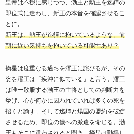
皇帝は不穏に感じつつ、渤王と勲王を迄貚の
即位式に遣わし、新王の本音を確認させるこ
とに。
新王は、勲王が迄貚に抱いているような、前
朝に近い気持ちを抱いている可能性あり？
摘星は度重なる過ちを溍王に詫びるが、その
姿を溍王は「疾沖に似ている」と言う。溍王
は唯一敬服する渤王の主将としての判断力を
挙げ、心が何かに囚われていれば多くの死を
招くと諭す。そして迄貚と煬国の盟約を破綻
させるため、即位の儀への派遣を命じる。渤
王もそこに遣わされると聞き、摘星は動揺し