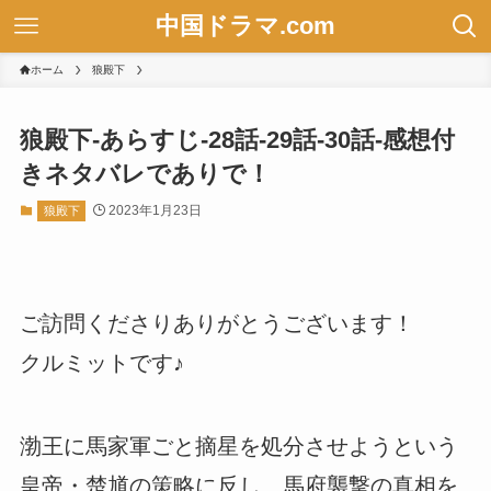
中国ドラマ.com
ホーム
狼殿下
狼殿下-あらすじ-28話-29話-30話-感想付
きネタバレでありで！
2023年1月23日
狼殿下
ご訪問くださりありがとうございます！
クルミットです♪
渤王に馬家軍ごと摘星を処分させようという
皇帝・楚馗の策略に反し、馬府襲撃の真相を