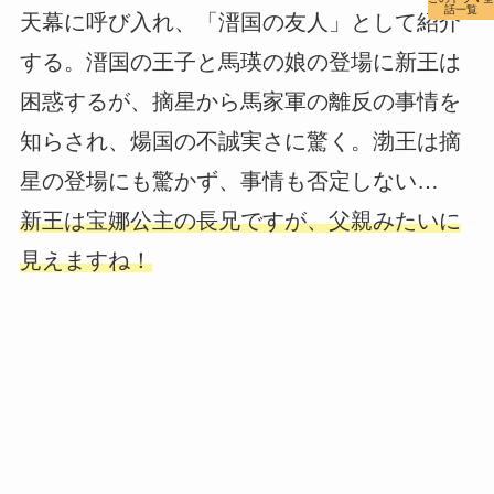
話一覧
天幕に呼び入れ、「溍国の友人」として紹介
する。溍国の王子と馬瑛の娘の登場に新王は
困惑するが、摘星から馬家軍の離反の事情を
知らされ、煬国の不誠実さに驚く。渤王は摘
星の登場にも驚かず、事情も否定しない…
新王は宝娜公主の長兄ですが、父親みたいに
見えますね！