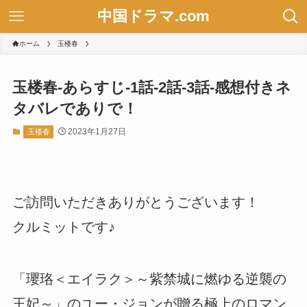
中国ドラマ.com
ホーム
玉楼春
玉楼春-あらすじ-1話-2話-3話-感想付きネ
タバレでありで！
2023年1月27日
玉楼春
ご訪問いただきありがとうございます！
クルミットです♪
「瓔珞＜エイラク＞～紫禁城に燃ゆる逆襲の
王妃～」のユー・ジョンが贈る極上のロマン