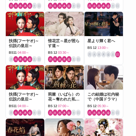
月
火
水
木
金
土
日
月
火
水
木
金
土
日
月
火
水
木
金
土
日
扶揺(フーヤオ)～
惜花芷～星が照ら
星より輝く君へ
伝説の皇后～
す道～
BS 12
13:00～
BS11
04:00～
BS 12
03:30～
月
火
水
木
金
土
日
月
火
水
木
金
土
日
月
火
水
木
金
土
日
扶揺(フーヤオ)～
荊棘（いばら）の
この結婚は社内秘
伝説の皇后～
花～奪われた私～
で（中国ドラマ）
（中国ドラマ）
BS11
04:00～
BS 12
07:00～
BS 12
05:30～
月
火
水
木
金
土
日
月
火
水
木
金
土
日
月
火
水
木
金
土
日