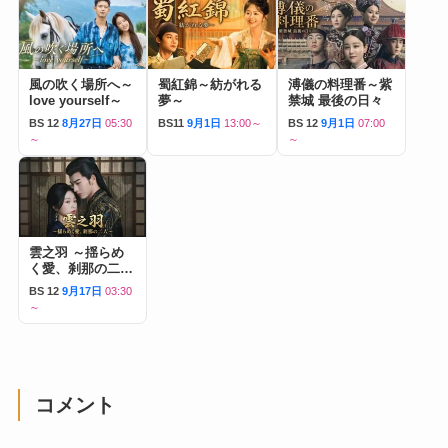
風の吹く場所へ～
蜀紅錦～紡がれる
溥儀の料理番～紫
love yourself～
夢～
禁城 最後の日々
BS 12
8月27日
05:30
BS11
9月1日
13:00～
BS 12
9月1日
07:00
～
～
雲之羽 ～揺らめ
く愛、刹那の二人
～
BS 12
9月17日
03:30
～
コメント