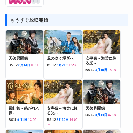
月
火
水
木
金
土
日
もうすぐ放映開始
天啓異聞録
風の吹く場所へ
安寧録～海棠に降
る光～
BS 12
8月14日
07:00
BS 12
8月27日
05:30
～
～
BS 12
8月10日
16:00
～
蜀紅錦～紡がれる
安寧録～海棠に降
天啓異聞録
夢～
る光～
BS 12
8月14日
07:00
BS11
9月1日
13:00～
BS 12
8月10日
16:00
～
～