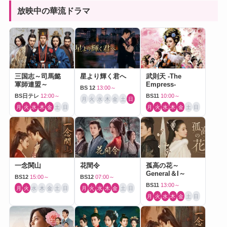
放映中の華流ドラマ
三国志～司馬懿
星より輝く君へ
武則天 -The
軍師連盟～
Empress-
BS 12
13:00～
BS日テレ
12:00～
BS11
10:00～
月
火
水
木
金
土
日
月
火
水
木
金
土
日
月
火
水
木
金
土
日
一念関山
花間令
孤高の花～
General＆I～
BS12
15:00～
BS12
07:00～
BS11
13:00～
月
火
水
木
金
土
日
月
火
水
木
金
土
日
月
火
水
木
金
土
日