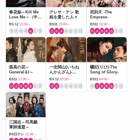
春花焔～Kill Me
テレサ・テン 歌
武則天 -The
Love Me～（中国
姫を愛した人々
Empress-
ドラマ）
BS 12
15:00～
BS11
19:00～
BS11
10:00～
月
火
水
木
金
土
日
月
火
水
木
金
土
日
月
火
水
木
金
土
日
孤高の花～
一念関山(いちね
驪妃(りひ)-The
General＆I～
んかんざん)-
Song of Glory-
Journey to Love-
BS11
13:00～
BS 12
03:00～
BS11
04:00～
月
火
水
木
金
土
日
月
火
水
木
金
土
日
月
火
水
木
金
土
日
三国志～司馬懿
軍師連盟～
BS日テレ
12:00～