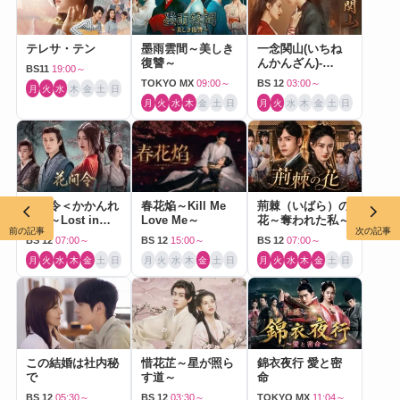
テレサ・テン
墨雨雲間～美しき
一念関山(いちね
復讐～
んかんざん)-
BS11
19:00～
Journey to Love-
TOKYO MX
09:00～
BS 12
03:00～
月
火
水
木
金
土
日
月
火
水
木
金
土
日
月
火
水
木
金
土
日
花間令＜かかんれ
春花焔～Kill Me
荊棘（いばら）の
い＞～Lost in
Love Me～
花～奪われた私～
前の記事
次の記事
Love～
BS 12
07:00～
BS 12
15:00～
BS 12
07:00～
月
火
水
木
金
土
日
月
火
水
木
金
土
日
月
火
水
木
金
土
日
この結婚は社内秘
惜花芷～星が照ら
錦衣夜行 愛と密
で
す道～
命
BS 12
05:30～
BS 12
03:30～
TOKYO MX
11:04～