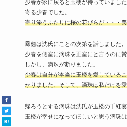
少春が家に戻ると玉楼が待っていました
寄る少春でした。
寄り添うふたりに桜の花びらが・・・美
鳳翹は沈氏にことの次第を話しました。
少春を側室に滴珠を正室にと言うのに賛
しかし、滴珠が断りました。
少春は自分が本当に玉楼を愛しているこ
かりました。そして、滴珠は私だけを愛
帰ろうとする滴珠は沈氏が玉楼の千紅宴
玉楼が幸せになってほしいと思う滴珠は