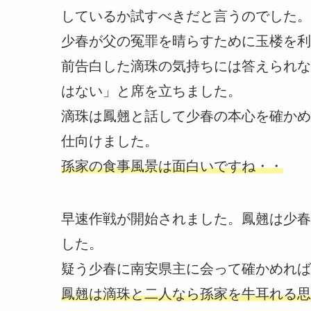
しているか試すべきだと言うのでした。
少春が父の冤罪を晴らすために玉楼を利
前告白した滴珠の気持ちには答えられな
はない」と席を立ちました。
滴珠は鳳翹と話して少春の本心を確かめ
仕向けました。
孫家の食事風景は面白いですね・・
早速作戦が開始されました。鳳翹は少春
した。
疑う少春に南安県主に会って確かめれば
鳳翹は滴珠と二人なら孫家を牛耳れる思