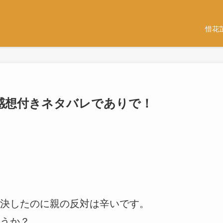
惜花
2話-感想付きネタバレでありで！
決したのに親の反対は辛いです。
うか？