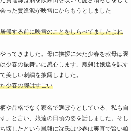
会った賈逢源が映雪にからもうとしました
居候する前に映雪のことをしらべてましたよね
やってきました。母に挨拶に来た少春を叔母は褒
は少春の振舞いに感心します。鳳翹は娘達を試す
て美しい刺繍を披露しました。
た少春の腕はすごい
柄や品格でなく家名で選ぼうとしている。私も自
す」と言い、娘達の日頃の姿を話しました。そし
ち壊したという鳳翹に沈氏は少春は実直で賢い娘