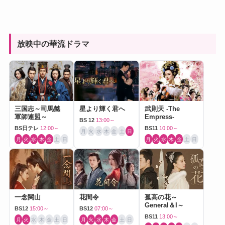
放映中の華流ドラマ
三国志～司馬懿
星より輝く君へ
武則天 -The
軍師連盟～
Empress-
BS 12
13:00～
BS日テレ
12:00～
BS11
10:00～
月
火
水
木
金
土
日
月
火
水
木
金
土
日
月
火
水
木
金
土
日
一念関山
花間令
孤高の花～
General＆I～
BS12
15:00～
BS12
07:00～
BS11
13:00～
月
火
水
木
金
土
日
月
火
水
木
金
土
日