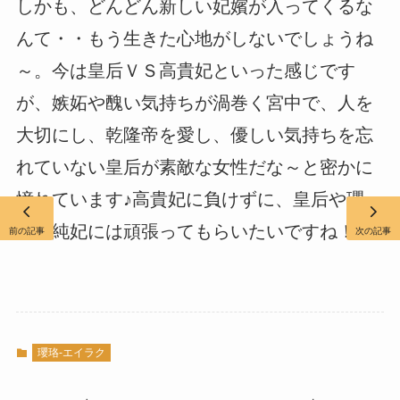
しかも、どんどん新しい妃嬪が入ってくるな
んて・・もう生きた心地がしないでしょうね
～。今は皇后ＶＳ高貴妃といった感じです
が、嫉妬や醜い気持ちが渦巻く宮中で、人を
大切にし、乾隆帝を愛し、優しい気持ちを忘
れていない皇后が素敵な女性だな～と密かに
憧れています♪高貴妃に負けずに、皇后や瓔
珞、純妃には頑張ってもらいたいですね！
前の記事
次の記事
瓔珞-エイラク