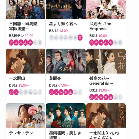
三国志～司馬懿
星より輝く君へ
武則天 -The
軍師連盟～
Empress-
BS 12
13:00～
BS日テレ
12:00～
BS11
10:00～
月
火
水
木
金
土
日
月
火
水
木
金
土
日
月
火
水
木
金
土
日
一念関山
花間令
孤高の花～
General＆I～
BS12
15:00～
BS12
07:00～
BS11
13:00～
月
火
水
木
金
土
日
月
火
水
木
金
土
日
月
火
水
木
金
土
日
テレサ・テン
墨雨雲間～美しき
一念関山(いちね
復讐～
んかんざん)-