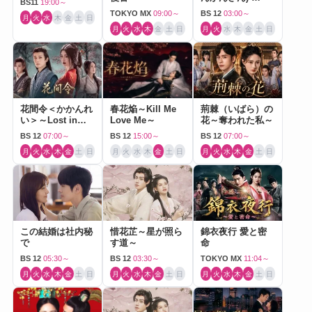
BS11
19:00～
Journey to Love-
TOKYO MX
09:00～
BS 12
03:00～
月
火
水
木
金
土
日
月
火
水
木
金
土
日
月
火
水
木
金
土
日
花間令＜かかんれ
春花焔～Kill Me
荊棘（いばら）の
い＞～Lost in
Love Me～
花～奪われた私～
Love～
BS 12
07:00～
BS 12
15:00～
BS 12
07:00～
月
火
水
木
金
土
日
月
火
水
木
金
土
日
月
火
水
木
金
土
日
この結婚は社内秘
惜花芷～星が照ら
錦衣夜行 愛と密
で
す道～
命
BS 12
05:30～
BS 12
03:30～
TOKYO MX
11:04～
月
火
水
木
金
土
日
月
火
水
木
金
土
日
月
火
水
木
金
土
日