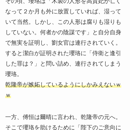
その頃、瓔珞は「木製の人形を高貴妃が亡く
なって２か月も外に放置していれば、湿って
いて当然。しかし、この人形は腐りも湿りも
していない。何者かの陰謀です」と自分自身
で無実を証明し、劉女官は連行されていく。
すると潔白が証明された瓔珞に「侍衛と逢引
した罪は？」と問い詰め、連行されてしまう
瓔珞。
乾隆帝が嫉妬しているようにしかみえないｗ
ｗ
一方、傅恒は爾晴に言われ、乾隆帝の元へ。
そこで瓔珞を助けるために「陛下のご意向に