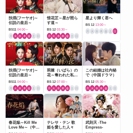
扶揺(フーヤオ)～
惜花芷～星が照ら
星より輝く君へ
伝説の皇后～
す道～
BS 12
13:00～
BS11
04:00～
BS 12
03:30～
月
火
水
木
金
土
日
月
火
水
木
金
土
日
月
火
水
木
金
土
日
扶揺(フーヤオ)～
荊棘（いばら）の
この結婚は社内秘
伝説の皇后～
花～奪われた私～
で（中国ドラマ）
（中国ドラマ）
BS11
04:00～
BS 12
07:00～
BS 12
05:30～
月
火
水
木
金
土
日
月
火
水
木
金
土
日
月
火
水
木
金
土
日
春花焔～Kill Me
テレサ・テン 歌
武則天 -The
Love Me～（中国
姫を愛した人々
Empress-
ドラマ）