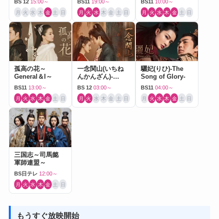
BS 12
15:00～
BS11
19:00～
BS11
10:00～
月
火
水
木
金
土
日
月
火
水
木
金
土
日
月
火
水
木
金
土
日
孤高の花～
一念関山(いちね
驪妃(りひ)-The
General＆I～
んかんざん)-
Song of Glory-
Journey to Love-
BS11
13:00～
BS 12
03:00～
BS11
04:00～
月
火
水
木
金
土
日
月
火
水
木
金
土
日
月
火
水
木
金
土
日
三国志～司馬懿
軍師連盟～
BS日テレ
12:00～
月
火
水
木
金
土
日
もうすぐ放映開始