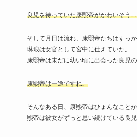
良児を待っていた康熙帝がかわいそう…
そして月日は流れ、康熙帝たちはすっか
琳琅は女官として宮中に仕えていた。
康熙帝は未だに幼い頃に出会った良児の
康熙帝は一途ですね。
そんなある日、康熙帝はひょんなことか
熙帝は彼女がずっと思い続けている良児