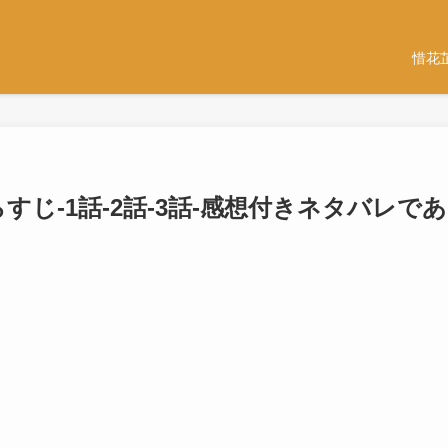
惜花
すじ-1話-2話-3話-感想付きネタバレであ