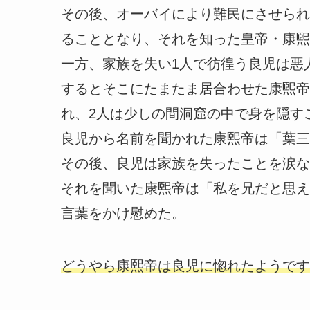
その後、オーバイにより難民にさせられ
ることとなり、それを知った皇帝・康煕
一方、家族を失い1人で彷徨う良児は悪
するとそこにたまたま居合わせた康煕帝
れ、2人は少しの間洞窟の中で身を隠す
良児から名前を聞かれた康煕帝は「葉三
その後、良児は家族を失ったことを涙な
それを聞いた康煕帝は「私を兄だと思え
言葉をかけ慰めた。
どうやら康熙帝は良児に惚れたようです