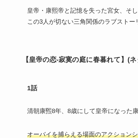
皇帝・康熙帝と記憶を失った宮女、そし
この3人が切ない三角関係のラブストー
【皇帝の恋-寂寞の庭に春暮れて】(ネ
1話
清朝康煕8年、8歳にして皇帝になった
オーバイを捕らえる場面のアクションシ