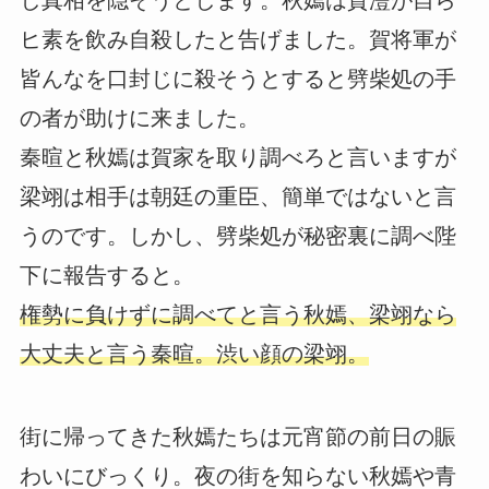
し真相を隠そうとします。秋嫣は賀灃が自ら
ヒ素を飲み自殺したと告げました。賀将軍が
皆んなを口封じに殺そうとすると劈柴処の手
の者が助けに来ました。
秦暄と秋嫣は賀家を取り調べろと言いますが
梁翊は相手は朝廷の重臣、簡単ではないと言
うのです。しかし、劈柴処が秘密裏に調べ陛
下に報告すると。
権勢に負けずに調べてと言う秋嫣、梁翊なら
大丈夫と言う秦暄。渋い顔の梁翊。
街に帰ってきた秋嫣たちは元宵節の前日の賑
わいにびっくり。夜の街を知らない秋嫣や青