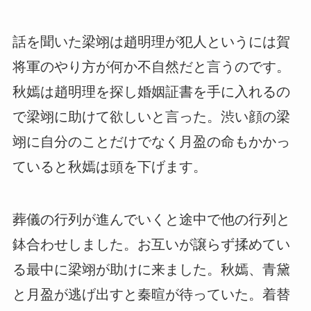
話を聞いた梁翊は趙明理が犯人というには賀
将軍のやり方が何か不自然だと言うのです。
秋嫣は趙明理を探し婚姻証書を手に入れるの
で梁翊に助けて欲しいと言った。渋い顔の梁
翊に自分のことだけでなく月盈の命もかかっ
ていると秋嫣は頭を下げます。
葬儀の行列が進んでいくと途中で他の行列と
鉢合わせしました。お互いが譲らず揉めてい
る最中に梁翊が助けに来ました。秋嫣、青黛
と月盈が逃げ出すと秦暄が待っていた。着替