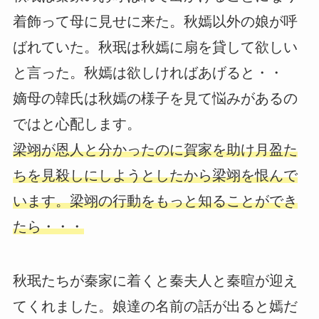
着飾って母に見せに来た。秋嫣以外の娘が呼
ばれていた。秋珉は秋嫣に扇を貸して欲しい
と言った。秋嫣は欲しければあげると・・
嫡母の韓氏は秋嫣の様子を見て悩みがあるの
ではと心配します。
梁翊が恩人と分かったのに賀家を助け月盈た
ちを見殺しにしようとしたから梁翊を恨んで
います。梁翊の行動をもっと知ることができ
たら・・・
秋珉たちが秦家に着くと秦夫人と秦暄が迎え
てくれました。娘達の名前の話が出ると嫣だ