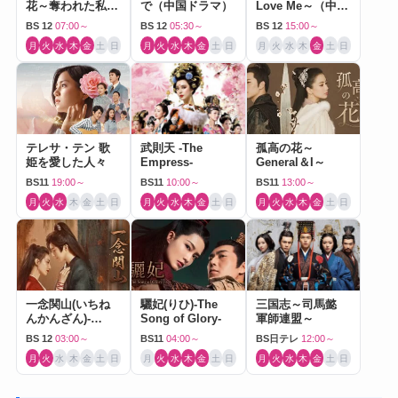
花～奪われた私～
で（中国ドラマ）
Love Me～（中国
（中国ドラマ）
ドラマ）
BS 12
07:00～
BS 12
05:30～
BS 12
15:00～
月
火
水
木
金
土
日
月
火
水
木
金
土
日
月
火
水
木
金
土
日
テレサ・テン 歌
武則天 -The
孤高の花～
姫を愛した人々
Empress-
General＆I～
BS11
19:00～
BS11
10:00～
BS11
13:00～
月
火
水
木
金
土
日
月
火
水
木
金
土
日
月
火
水
木
金
土
日
一念関山(いちね
驪妃(りひ)-The
三国志～司馬懿
んかんざん)-
Song of Glory-
軍師連盟～
Journey to Love-
BS 12
03:00～
BS11
04:00～
BS日テレ
12:00～
月
火
水
木
金
土
日
月
火
水
木
金
土
日
月
火
水
木
金
土
日