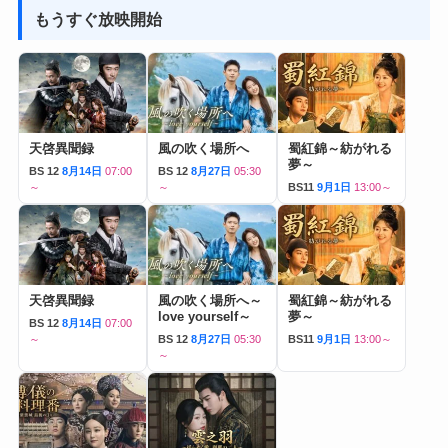
もうすぐ放映開始
天啓異聞録
風の吹く場所へ
蜀紅錦～紡がれる
夢～
BS 12
8月14日
07:00
BS 12
8月27日
05:30
～
～
BS11
9月1日
13:00～
天啓異聞録
風の吹く場所へ～
蜀紅錦～紡がれる
love yourself～
夢～
BS 12
8月14日
07:00
～
BS 12
8月27日
05:30
BS11
9月1日
13:00～
～