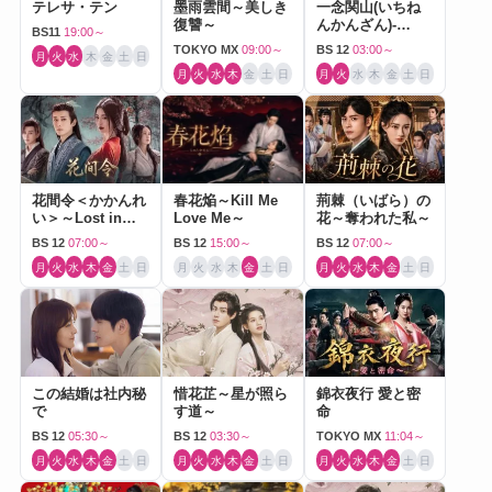
テレサ・テン
墨雨雲間～美しき
一念関山(いちね
復讐～
んかんざん)-
BS11
19:00～
Journey to Love-
TOKYO MX
09:00～
BS 12
03:00～
月
火
水
木
金
土
日
月
火
水
木
金
土
日
月
火
水
木
金
土
日
花間令＜かかんれ
春花焔～Kill Me
荊棘（いばら）の
い＞～Lost in
Love Me～
花～奪われた私～
Love～
BS 12
07:00～
BS 12
15:00～
BS 12
07:00～
月
火
水
木
金
土
日
月
火
水
木
金
土
日
月
火
水
木
金
土
日
この結婚は社内秘
惜花芷～星が照ら
錦衣夜行 愛と密
で
す道～
命
BS 12
05:30～
BS 12
03:30～
TOKYO MX
11:04～
月
火
水
木
金
土
日
月
火
水
木
金
土
日
月
火
水
木
金
土
日