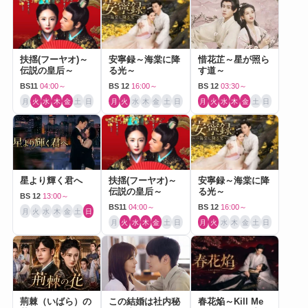
扶揺(フーヤオ)～
安寧録～海棠に降
惜花芷～星が照ら
伝説の皇后～
る光～
す道～
BS11
04:00～
BS 12
16:00～
BS 12
03:30～
月
火
水
木
金
土
日
月
火
水
木
金
土
日
月
火
水
木
金
土
日
星より輝く君へ
扶揺(フーヤオ)～
安寧録～海棠に降
伝説の皇后～
る光～
BS 12
13:00～
BS11
04:00～
BS 12
16:00～
月
火
水
木
金
土
日
月
火
水
木
金
土
日
月
火
水
木
金
土
日
荊棘（いばら）の
この結婚は社内秘
春花焔～Kill Me