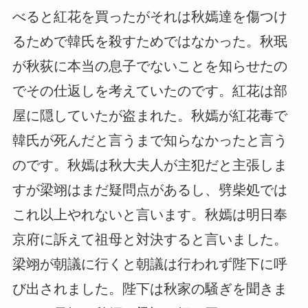
べると紅花を買ったがそれは秋嫣達を傷つけ
るためで韓氏を殺すためではなかった。秋珉
が秋荻に本当の息子でないことを知らせたの
でその仕返しを考えていたのです。紅花は部
屋に隠していたが盗まれた。秋嫣が紅花毒で
韓氏が死んだと言うまで知らなかったと言う
のです。秋嫣は秋大夫人が主犯だと主張しま
すが梁翊はまだ疑問点があるし、劈柴処では
これ以上やれないと言います。秋嫣は明日奉
京府に訴えて祖母と対決すると言いました。
梁翊が朝議に行くと朝議は行われず陛下に呼
び出されました。陛下は秋家の騒ぎを聞きま