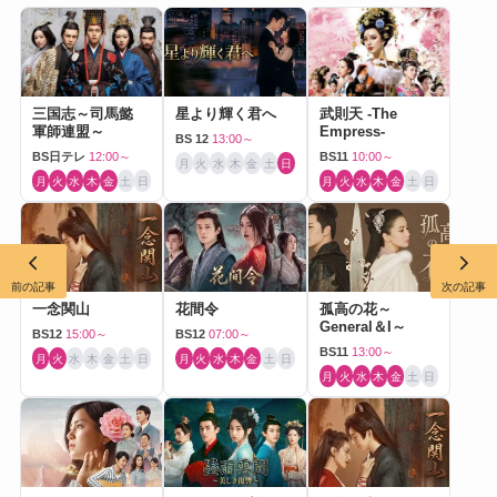
三国志～司馬懿
星より輝く君へ
武則天 -The
軍師連盟～
Empress-
BS 12
13:00～
BS日テレ
12:00～
BS11
10:00～
月
火
水
木
金
土
日
月
火
水
木
金
土
日
月
火
水
木
金
土
日
前の記事
次の記事
一念関山
花間令
孤高の花～
General＆I～
BS12
15:00～
BS12
07:00～
BS11
13:00～
月
火
水
木
金
土
日
月
火
水
木
金
土
日
月
火
水
木
金
土
日