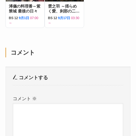
溥儀の料理番～紫
雲之羽 ～揺らめ
禁城 最後の日々
く愛、刹那の二人
～
BS 12
9月1日
07:00
BS 12
9月17日
03:30
～
～
コメント
コメントする
コメント
※