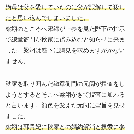
嫡母は父を愛していたのに父が誤解して殺し
たと思い込んでしまいました。
梁翊のところへ宋綿が上奏を見た陛下の指示
で總章衙門が秋家に踏み込むと知らせに来ま
した。梁翊は陛下に謁見を求めますがかない
ません。
秋家を取り囲んだ總章衙門の元阆が捜査をし
ようとするとそこへ梁翊がきて捜査に加わる
と言います。顔色を変えた元阆に聖旨を見せ
ました。
梁翊は郭貴妃に秋家との婚約解消と捜索に参