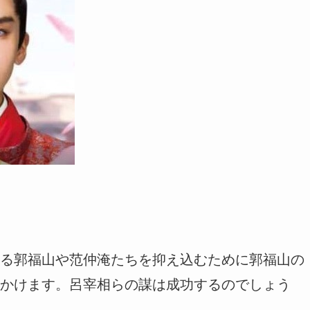
る郭福山や范仲淹たちを抑え込むために郭福山の
かけます。呂宰相らの謀は成功するのでしょう