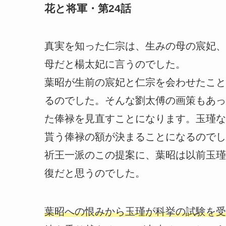
花と将軍・第24話
真実を知った仁宗は、生みの母の宸妃、
母だと楊太妃に言うのでした。
葉昭が生前の宸妃と仁宗を会わせたこと
るのでした。そんな劉太傅の画策もあっ
た俸禄を見直すことになります。玉瑾な
貰う俸禄の額が決まることになるのでし
祈王一派のこの提案に、葉昭は以前玉瑾
復だと思うのでした。
葉昭への恨みから玉瑾が科挙の試験を受