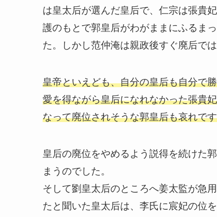
は皇太后が選んだ皇后で、仁宗は張貴妃
護のもとで郭皇后がわがままにふるまっ
た。しかし范仲淹は親政後すぐ廃后では
皇帝といえども、自分の皇后も自分で勝
愛を得ながら皇后になれなかった張貴妃
なって廃位されそうな郭皇后も哀れです
皇后の廃位をやめるよう説得を続けた郭
まうのでした。
そして劉皇太后のところへ姜太監が急用
たと聞いた皇太后は、李氏に宸妃の位を