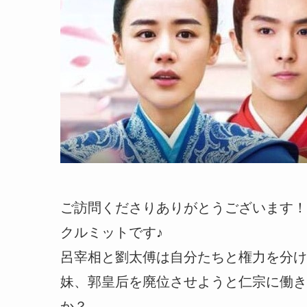
ご訪問くださりありがとうございます！
クルミットです♪
呂宰相と劉太傅は自分たちと権力を分け
妹、郭皇后を廃位させようと仁宗に働き
か？