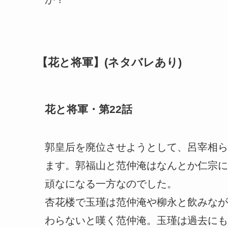
【花と将軍】(ネタバレあり)
花と将軍・第22話
郭皇后を廃位させようとして、呂宰相ら
ます。郭福山と范仲淹はなんとか仁宗に
頑なになる一方なのでした。
杏花楼で玉瑾は范仲淹や柳永と飲みなが
わらないと嘆く范仲淹。玉瑾は過去にも