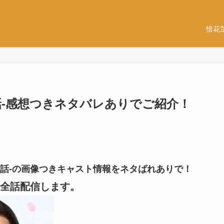
惜花
24話-感想つきネタバレありでご紹介！
-24話-の画像つきキャスト情報をネタばれありで！
全話配信します。