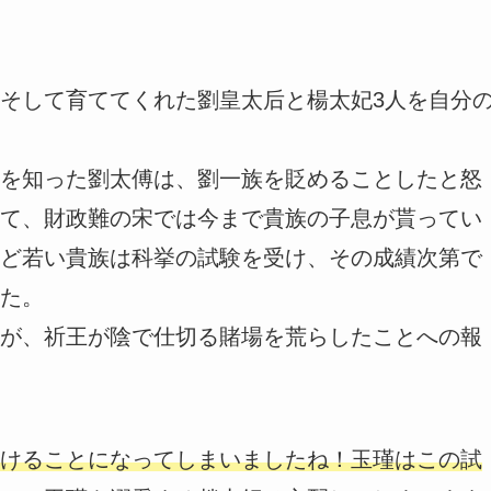
そして育ててくれた劉皇太后と楊太妃3人を自分
を知った劉太傅は、劉一族を貶めることしたと怒
て、財政難の宋では今まで貴族の子息が貰ってい
ど若い貴族は科挙の試験を受け、その成績次第で
た。
が、祈王が陰で仕切る賭場を荒らしたことへの報
けることになってしまいましたね！玉瑾はこの試