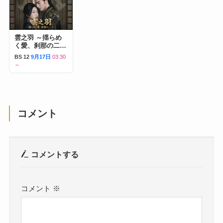
雲之羽 ～揺らめ
く愛、刹那の二人
～
BS 12
9月17日
03:30
～
コメント
コメントする
コメント
※