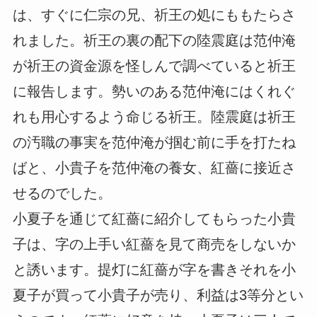
は、すぐに仁宗の兄、祈王の処にももたらさ
れました。祈王の裏の配下の陸震庭は范仲淹
が祈王の資金源を怪しんで調べていると祈王
に報告します。勢いのある范仲淹にはくれぐ
れも用心するよう命じる祈王。陸震庭は祈王
の汚職の事実を范仲淹が掴む前に手を打たね
ばと、小貴子を范仲淹の養女、紅薔に接近さ
せるのでした。
小夏子を通じて紅薔に紹介してもらった小貴
子は、字の上手い紅薔を見て商売をしないか
と誘います。提灯に紅薔が字を書きそれを小
夏子が買って小貴子が売り、利益は3等分とい