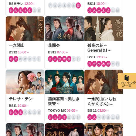
BS日テレ
12:00～
BS11
10:00～
月
火
水
木
金
土
日
月
火
水
木
金
土
日
月
火
水
木
金
土
日
一念関山
花間令
孤高の花～
General＆I～
BS12
15:00～
BS12
07:00～
BS11
13:00～
月
火
水
木
金
土
日
月
火
水
木
金
土
日
月
火
水
木
金
土
日
このドラマ全
話一覧
テレサ・テン
墨雨雲間～美しき
一念関山(いちね
復讐～
んかんざん)-
BS11
19:00～
Journey to Love-
TOKYO MX
09:00～
BS 12
03:00～
月
火
水
木
金
土
日
月
火
水
木
金
土
日
月
火
水
木
金
土
日