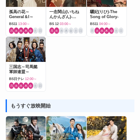
孤高の花～
一念関山(いちね
驪妃(りひ)-The
General＆I～
んかんざん)-
Song of Glory-
Journey to Love-
BS11
13:00～
BS 12
03:00～
BS11
04:00～
月
火
水
木
金
土
日
月
火
水
木
金
土
日
月
火
水
木
金
土
日
三国志～司馬懿
軍師連盟～
BS日テレ
12:00～
月
火
水
木
金
土
日
もうすぐ放映開始