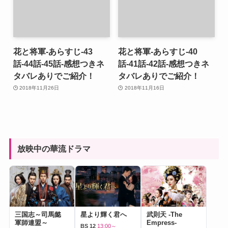
花と将軍-あらすじ-43
花と将軍-あらすじ-40
話-44話-45話-感想つきネ
話-41話-42話-感想つきネ
タバレありでご紹介！
タバレありでご紹介！
2018年11月26日
2018年11月16日
放映中の華流ドラマ
三国志～司馬懿
星より輝く君へ
武則天 -The
軍師連盟～
Empress-
BS 12
13:00～