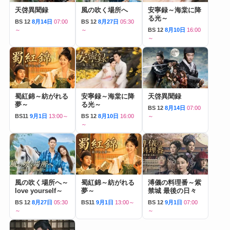
天啓異聞録
風の吹く場所へ
安寧録～海棠に降
る光～
BS 12
8月14日
07:00
BS 12
8月27日
05:30
～
～
BS 12
8月10日
16:00
～
蜀紅錦～紡がれる
安寧録～海棠に降
天啓異聞録
夢～
る光～
BS 12
8月14日
07:00
BS11
9月1日
13:00～
BS 12
8月10日
16:00
～
～
風の吹く場所へ～
蜀紅錦～紡がれる
溥儀の料理番～紫
love yourself～
夢～
禁城 最後の日々
BS 12
8月27日
05:30
BS11
9月1日
13:00～
BS 12
9月1日
07:00
～
～