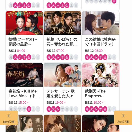
月
火
水
木
金
土
日
月
火
水
木
金
土
日
月
火
水
木
金
土
日
扶揺(フーヤオ)～
荊棘（いばら）の
この結婚は社内秘
伝説の皇后～
花～奪われた私～
で（中国ドラマ）
（中国ドラマ）
BS11
04:00～
BS 12
07:00～
BS 12
05:30～
月
火
水
木
金
土
日
月
火
水
木
金
土
日
月
火
水
木
金
土
日
春花焔～Kill Me
テレサ・テン 歌
武則天 -The
Love Me～（中国
姫を愛した人々
Empress-
ドラマ）
BS 12
15:00～
BS11
19:00～
BS11
10:00～
月
火
水
木
金
土
日
月
火
水
木
金
土
日
月
火
水
木
金
土
日
前の記事
次の記事