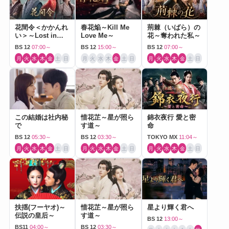
花間令＜かかんれ
春花焔～Kill Me
荊棘（いばら）の
い＞～Lost in
Love Me～
花～奪われた私～
Love～
BS 12
07:00～
BS 12
15:00～
BS 12
07:00～
月
火
水
木
金
土
日
月
火
水
木
金
土
日
月
火
水
木
金
土
日
この結婚は社内秘
惜花芷～星が照ら
錦衣夜行 愛と密
で
す道～
命
BS 12
05:30～
BS 12
03:30～
TOKYO MX
11:04～
月
火
水
木
金
土
日
月
火
水
木
金
土
日
月
火
水
木
金
土
日
扶揺(フーヤオ)～
惜花芷～星が照ら
星より輝く君へ
伝説の皇后～
す道～
BS 12
13:00～
BS11
04:00～
BS 12
03:30～