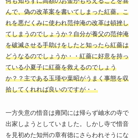
何も知らずに高額のお金がもらえることを喜
んで、偽の改革案を書いてしまった紅薔。こ
れを悪だくみに使われ范仲淹の改革は頓挫し
てしまうのでしょうか？自分が養父の范仲淹
を破滅させる手助けをしたと知ったら紅薔は
どうなるのでしょうか・・紅薔に好意を持っ
ている小夏子に紅薔を救えるのでしょう
か？？主である玉瑾や葉昭がうまく事態を収
拾してくれれば良いのですが・・
一方失意の惜音は雍関には帰らず岫水の寺で
出家しようとしていました。しかし寺で惜音
を見初めた知州の章有徳にさらわれそうにな