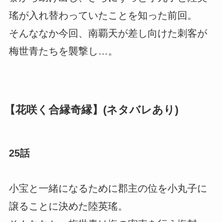
瑤が入れ替わっていたことを知った前回。
そんななか今回、南覇天が差し向けた刺客が
梅世青たちを襲撃し…。
【花咲く合縁奇縁】(ネタバレあり)
25話
小宝と一緒になるために郡主の位を小丸子に
譲ることに決めた陸英瑤。