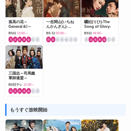
孤高の花～
一念関山(いちね
驪妃(りひ)-The
General＆I～
んかんざん)-
Song of Glory-
Journey to Love-
BS11
13:00～
BS 12
03:00～
BS11
04:00～
月
火
水
木
金
土
日
月
火
水
木
金
土
日
月
火
水
木
金
土
日
三国志～司馬懿
軍師連盟～
BS日テレ
12:00～
月
火
水
木
金
土
日
もうすぐ放映開始