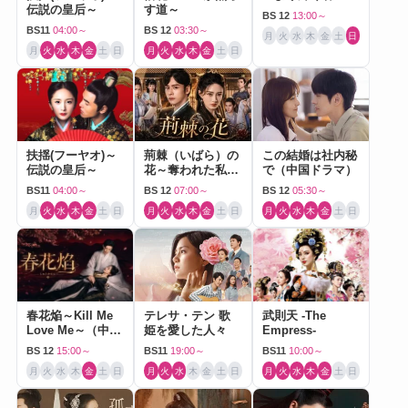
伝説の皇后～
す道～
BS 12
13:00～
BS11
04:00～
BS 12
03:30～
月
火
水
木
金
土
日
月
火
水
木
金
土
日
月
火
水
木
金
土
日
扶揺(フーヤオ)～
荊棘（いばら）の
この結婚は社内秘
伝説の皇后～
花～奪われた私～
で（中国ドラマ）
（中国ドラマ）
BS11
04:00～
BS 12
07:00～
BS 12
05:30～
月
火
水
木
金
土
日
月
火
水
木
金
土
日
月
火
水
木
金
土
日
春花焔～Kill Me
テレサ・テン 歌
武則天 -The
Love Me～（中国
姫を愛した人々
Empress-
ドラマ）
BS 12
15:00～
BS11
19:00～
BS11
10:00～
月
火
水
木
金
土
日
月
火
水
木
金
土
日
月
火
水
木
金
土
日