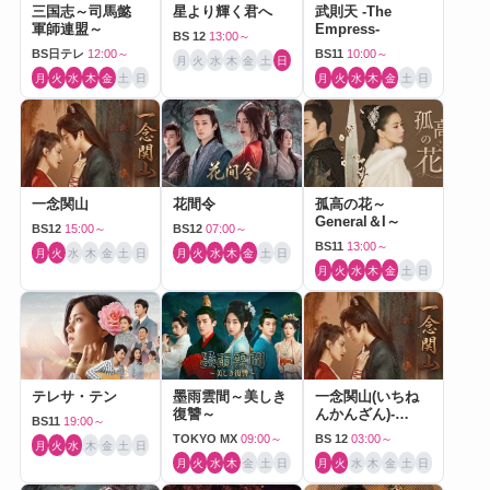
三国志～司馬懿
星より輝く君へ
武則天 -The
軍師連盟～
Empress-
BS 12
13:00～
BS日テレ
12:00～
BS11
10:00～
月
火
水
木
金
土
日
月
火
水
木
金
土
日
月
火
水
木
金
土
日
一念関山
花間令
孤高の花～
General＆I～
BS12
15:00～
BS12
07:00～
BS11
13:00～
月
火
水
木
金
土
日
月
火
水
木
金
土
日
月
火
水
木
金
土
日
テレサ・テン
墨雨雲間～美しき
一念関山(いちね
復讐～
んかんざん)-
BS11
19:00～
Journey to Love-
TOKYO MX
09:00～
BS 12
03:00～
月
火
水
木
金
土
日
月
火
水
木
金
土
日
月
火
水
木
金
土
日