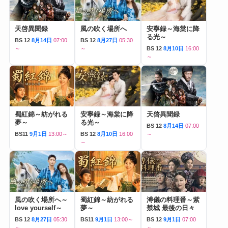
天啓異聞録
風の吹く場所へ
安寧録～海棠に降
る光～
BS 12
8月14日
07:00
BS 12
8月27日
05:30
～
～
BS 12
8月10日
16:00
～
蜀紅錦～紡がれる
安寧録～海棠に降
天啓異聞録
夢～
る光～
BS 12
8月14日
07:00
BS11
9月1日
13:00～
BS 12
8月10日
16:00
～
～
風の吹く場所へ～
蜀紅錦～紡がれる
溥儀の料理番～紫
love yourself～
夢～
禁城 最後の日々
BS 12
8月27日
05:30
BS11
9月1日
13:00～
BS 12
9月1日
07:00
～
～