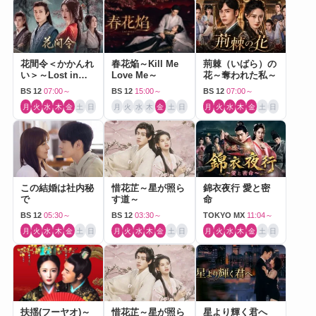
花間令＜かかんれ
春花焔～Kill Me
荊棘（いばら）の
い＞～Lost in
Love Me～
花～奪われた私～
Love～
BS 12
07:00～
BS 12
15:00～
BS 12
07:00～
月
火
水
木
金
土
日
月
火
水
木
金
土
日
月
火
水
木
金
土
日
この結婚は社内秘
惜花芷～星が照ら
錦衣夜行 愛と密
で
す道～
命
BS 12
05:30～
BS 12
03:30～
TOKYO MX
11:04～
月
火
水
木
金
土
日
月
火
水
木
金
土
日
月
火
水
木
金
土
日
扶揺(フーヤオ)～
惜花芷～星が照ら
星より輝く君へ