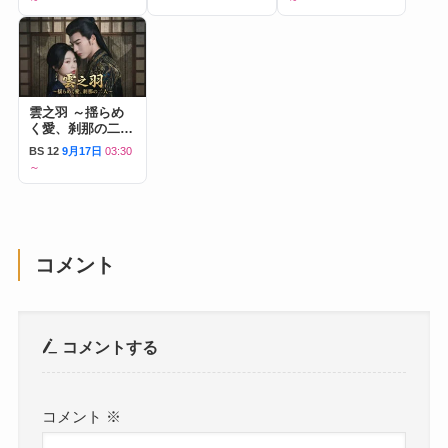
雲之羽 ～揺らめ
く愛、刹那の二人
～
BS 12
9月17日
03:30
～
コメント
コメントする
コメント
※