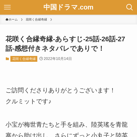
中国ドラマ.com
ホーム
花咲く合縁奇縁
花咲く合縁奇縁-あらすじ-25話-26話-27
話-感想付きネタバレでありで！
2022年10月14日
花咲く合縁奇縁
ご訪問くださりありがとうございます！
クルミットです♪
小宝が梅世青たちと手を組み、陸英瑤を青龍
寨から助け出し、さらにずっと小丸子と陸英