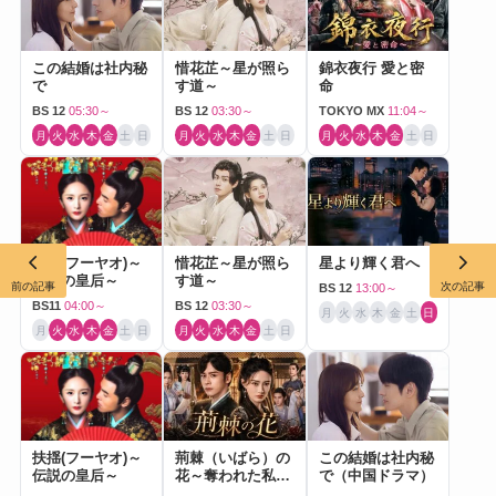
この結婚は社内秘
惜花芷～星が照ら
錦衣夜行 愛と密
で
す道～
命
BS 12
05:30～
BS 12
03:30～
TOKYO MX
11:04～
月
火
水
木
金
土
日
月
火
水
木
金
土
日
月
火
水
木
金
土
日
扶揺(フーヤオ)～
惜花芷～星が照ら
星より輝く君へ
伝説の皇后～
す道～
前の記事
次の記事
BS 12
13:00～
BS11
04:00～
BS 12
03:30～
月
火
水
木
金
土
日
月
火
水
木
金
土
日
月
火
水
木
金
土
日
扶揺(フーヤオ)～
荊棘（いばら）の
この結婚は社内秘
伝説の皇后～
花～奪われた私～
で（中国ドラマ）
（中国ドラマ）