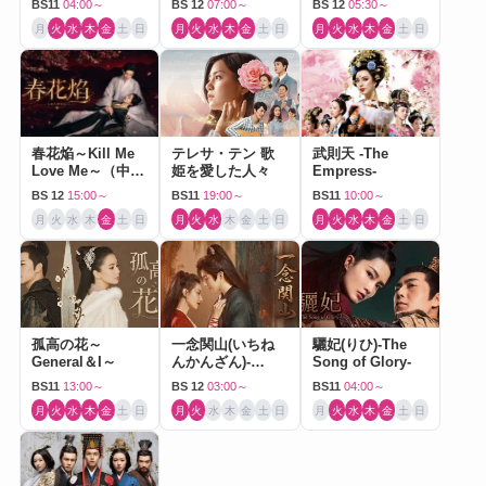
BS11
04:00～
BS 12
07:00～
BS 12
05:30～
月
火
水
木
金
土
日
月
火
水
木
金
土
日
月
火
水
木
金
土
日
春花焔～Kill Me
テレサ・テン 歌
武則天 -The
Love Me～（中国
姫を愛した人々
Empress-
ドラマ）
BS 12
15:00～
BS11
19:00～
BS11
10:00～
月
火
水
木
金
土
日
月
火
水
木
金
土
日
月
火
水
木
金
土
日
孤高の花～
一念関山(いちね
驪妃(りひ)-The
General＆I～
んかんざん)-
Song of Glory-
Journey to Love-
BS11
13:00～
BS 12
03:00～
BS11
04:00～
月
火
水
木
金
土
日
月
火
水
木
金
土
日
月
火
水
木
金
土
日