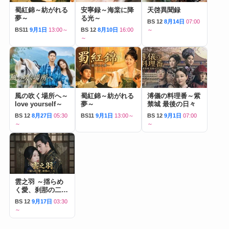
蜀紅錦～紡がれる
安寧録～海棠に降
天啓異聞録
夢～
る光～
BS 12
8月14日
07:00
BS11
9月1日
13:00～
BS 12
8月10日
16:00
～
～
風の吹く場所へ～
蜀紅錦～紡がれる
溥儀の料理番～紫
love yourself～
夢～
禁城 最後の日々
BS 12
8月27日
05:30
BS11
9月1日
13:00～
BS 12
9月1日
07:00
～
～
雲之羽 ～揺らめ
く愛、刹那の二人
～
BS 12
9月17日
03:30
～