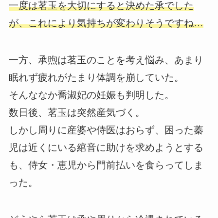
一度は茗玉を大切にすると決めた承でした
が、これにより気持ちが変わりそうですね…
一方、承煦は茗玉のことを考え悩み、あまり
眠れず疲れがたまり体調を崩していた。
そんななか喬淑妃の妊娠も判明した。
数日後、茗玉は突然産気づく。
しかし周りに産婆や侍医はおらず、困った蓁
児は近くにいる綰音に助けを求めようとする
も、侍女・恵児から門前払いを食らってしま
った。