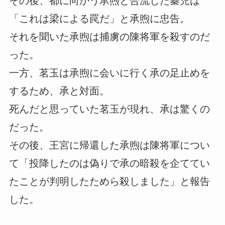
その後、都に向かう承煦と合流した蓁児は
「これは梁による罠だ」と承煦に忠告。
それを聞いた承煦は捕虜の陳将軍を殺すのだ
った。
一方、茗玉は承煦に会いに行く承の足止めを
するため、承と対面。
死んだと思っていた茗玉が現れ、承は驚くの
だった。
その後、王宮に帰還した承煦は陳将軍につい
て「投降したのは偽りで承の暗殺を企ててい
たことが判明したためら殺しました」と報告
した。