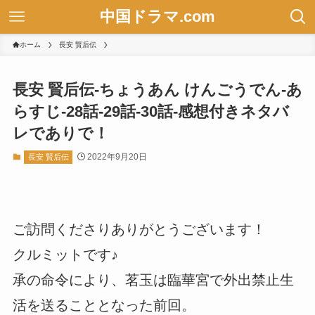
中国ドラマ.com
ホーム
長安 賢后伝
長安 賢后伝-ちょうあん けんごうでん-あ
らすじ-28話-29話-30話-感想付きネタバ
レでありで！
2022年9月20日
長安 賢后伝
ご訪問くださりありがとうございます！
クルミットです♪
承の命令により、茗玉は臨華宮で外出禁止生
活を送ることとなった前回。