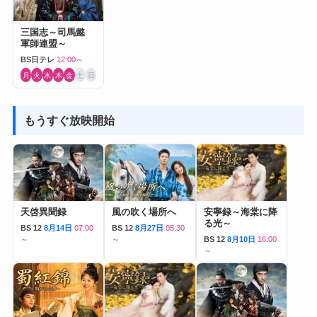
三国志～司馬懿
軍師連盟～
BS日テレ
12:00～
月
火
水
木
金
土
日
もうすぐ放映開始
天啓異聞録
風の吹く場所へ
安寧録～海棠に降
る光～
BS 12
8月14日
07:00
BS 12
8月27日
05:30
～
～
BS 12
8月10日
16:00
～