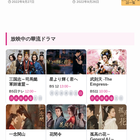
2022年9月27日
2022年9月26日
話一覧
放映中の華流ドラマ
三国志～司馬懿
星より輝く君へ
武則天 -The
軍師連盟～
Empress-
BS 12
13:00～
BS日テレ
12:00～
BS11
10:00～
月
火
水
木
金
土
日
月
火
水
木
金
土
日
月
火
水
木
金
土
日
一念関山
花間令
孤高の花～
General＆I～