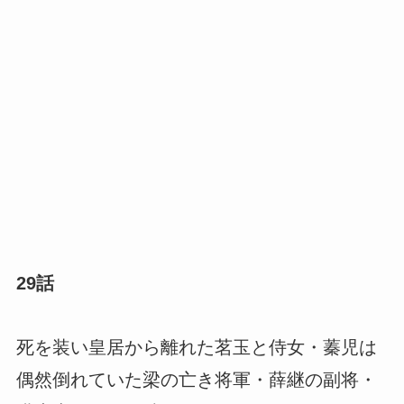
29話
死を装い皇居から離れた茗玉と侍女・蓁児は
偶然倒れていた梁の亡き将軍・薛継の副将・