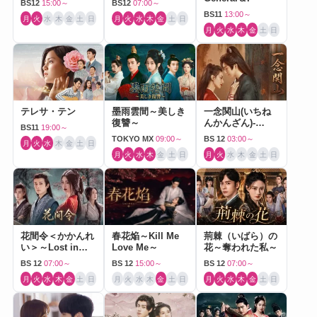
BS12
15:00～
BS12
07:00～
BS11
13:00～
月
火
水
木
金
土
日
月
火
水
木
金
土
日
月
火
水
木
金
土
日
テレサ・テン
墨雨雲間～美しき
一念関山(いちね
復讐～
んかんざん)-
BS11
19:00～
Journey to Love-
TOKYO MX
09:00～
BS 12
03:00～
月
火
水
木
金
土
日
月
火
水
木
金
土
日
月
火
水
木
金
土
日
花間令＜かかんれ
春花焔～Kill Me
荊棘（いばら）の
い＞～Lost in
Love Me～
花～奪われた私～
Love～
BS 12
07:00～
BS 12
15:00～
BS 12
07:00～
月
火
水
木
金
土
日
月
火
水
木
金
土
日
月
火
水
木
金
土
日