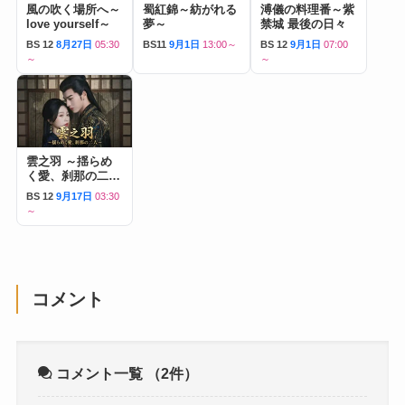
風の吹く場所へ～
蜀紅錦～紡がれる
溥儀の料理番～紫
love yourself～
夢～
禁城 最後の日々
BS 12
8月27日
05:30
BS11
9月1日
13:00～
BS 12
9月1日
07:00
～
～
雲之羽 ～揺らめ
く愛、刹那の二人
～
BS 12
9月17日
03:30
～
コメント
コメント一覧
（2件）