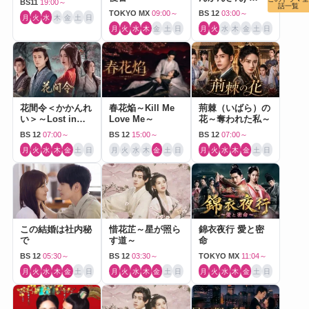
BS11
19:00～
話一覧
Journey to Love-
TOKYO MX
09:00～
BS 12
03:00～
月
火
水
木
金
土
日
月
火
水
木
金
土
日
月
火
水
木
金
土
日
花間令＜かかんれ
春花焔～Kill Me
荊棘（いばら）の
い＞～Lost in
Love Me～
花～奪われた私～
Love～
BS 12
07:00～
BS 12
15:00～
BS 12
07:00～
月
火
水
木
金
土
日
月
火
水
木
金
土
日
月
火
水
木
金
土
日
この結婚は社内秘
惜花芷～星が照ら
錦衣夜行 愛と密
で
す道～
命
BS 12
05:30～
BS 12
03:30～
TOKYO MX
11:04～
月
火
水
木
金
土
日
月
火
水
木
金
土
日
月
火
水
木
金
土
日