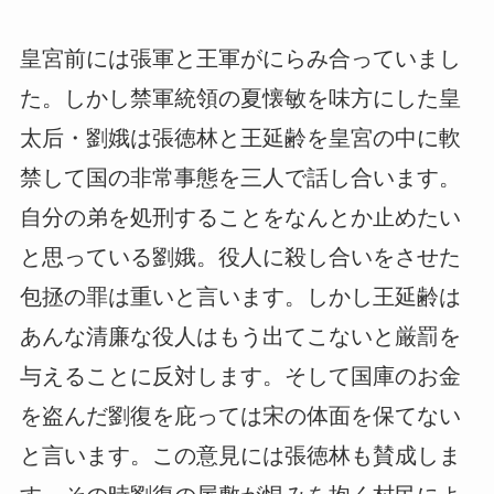
皇宮前には張軍と王軍がにらみ合っていまし
た。しかし禁軍統領の夏懐敏を味方にした皇
太后・劉娥は張徳林と王延齢を皇宮の中に軟
禁して国の非常事態を三人で話し合います。
自分の弟を処刑することをなんとか止めたい
と思っている劉娥。役人に殺し合いをさせた
包拯の罪は重いと言います。しかし王延齢は
あんな清廉な役人はもう出てこないと厳罰を
与えることに反対します。そして国庫のお金
を盗んだ劉復を庇っては宋の体面を保てない
と言います。この意見には張徳林も賛成しま