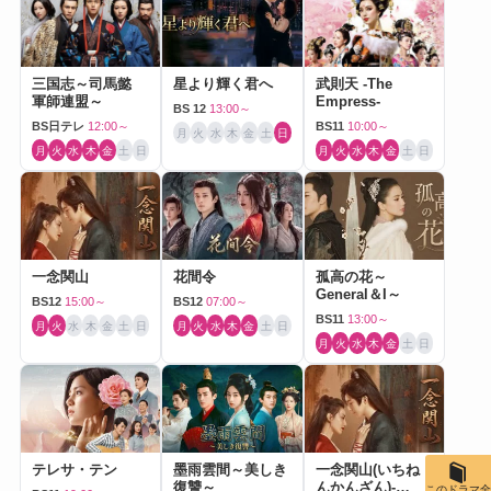
三国志～司馬懿
星より輝く君へ
武則天 -The
軍師連盟～
Empress-
BS 12
13:00～
BS日テレ
12:00～
BS11
10:00～
月
火
水
木
金
土
日
月
火
水
木
金
土
日
月
火
水
木
金
土
日
一念関山
花間令
孤高の花～
General＆I～
BS12
15:00～
BS12
07:00～
BS11
13:00～
月
火
水
木
金
土
日
月
火
水
木
金
土
日
月
火
水
木
金
土
日
テレサ・テン
墨雨雲間～美しき
一念関山(いちね
復讐～
んかんざん)-
このドラマ全