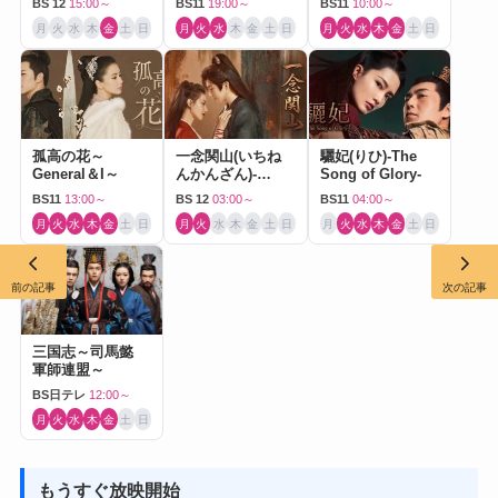
BS 12
15:00～
BS11
19:00～
BS11
10:00～
月
火
水
木
金
土
日
月
火
水
木
金
土
日
月
火
水
木
金
土
日
孤高の花～
一念関山(いちね
驪妃(りひ)-The
General＆I～
んかんざん)-
Song of Glory-
Journey to Love-
BS11
13:00～
BS 12
03:00～
BS11
04:00～
月
火
水
木
金
土
日
月
火
水
木
金
土
日
月
火
水
木
金
土
日
前の記事
次の記事
三国志～司馬懿
軍師連盟～
BS日テレ
12:00～
月
火
水
木
金
土
日
もうすぐ放映開始