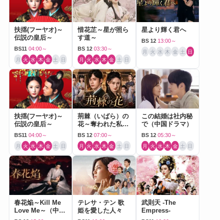
扶揺(フーヤオ)～
惜花芷～星が照ら
星より輝く君へ
伝説の皇后～
す道～
BS 12
13:00～
BS11
04:00～
BS 12
03:30～
月
火
水
木
金
土
日
月
火
水
木
金
土
日
月
火
水
木
金
土
日
扶揺(フーヤオ)～
荊棘（いばら）の
この結婚は社内秘
伝説の皇后～
花～奪われた私～
で（中国ドラマ）
（中国ドラマ）
BS11
04:00～
BS 12
07:00～
BS 12
05:30～
月
火
水
木
金
土
日
月
火
水
木
金
土
日
月
火
水
木
金
土
日
春花焔～Kill Me
テレサ・テン 歌
武則天 -The
Love Me～（中国
姫を愛した人々
Empress-
ドラマ）