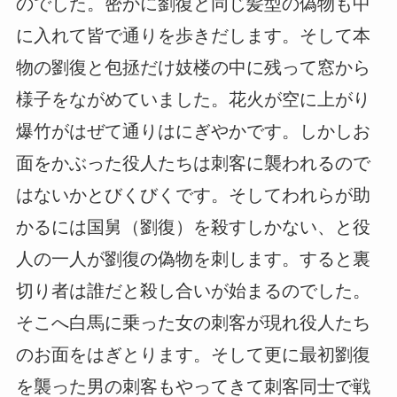
のでした。密かに劉復と同じ髪型の偽物も中
に入れて皆で通りを歩きだします。そして本
物の劉復と包拯だけ妓楼の中に残って窓から
様子をながめていました。花火が空に上がり
爆竹がはぜて通りはにぎやかです。しかしお
面をかぶった役人たちは刺客に襲われるので
はないかとびくびくです。そしてわれらが助
かるには国舅（劉復）を殺すしかない、と役
人の一人が劉復の偽物を刺します。すると裏
切り者は誰だと殺し合いが始まるのでした。
そこへ白馬に乗った女の刺客が現れ役人たち
のお面をはぎとります。そして更に最初劉復
を襲った男の刺客もやってきて刺客同士で戦