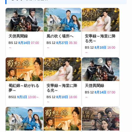
天啓異聞録
風の吹く場所へ
安寧録～海棠に降
る光～
BS 12
8月14日
07:00
BS 12
8月27日
05:30
～
～
BS 12
8月10日
16:00
～
蜀紅錦～紡がれる
安寧録～海棠に降
天啓異聞録
夢～
る光～
BS 12
8月14日
07:00
BS11
9月1日
13:00～
BS 12
8月10日
16:00
～
～