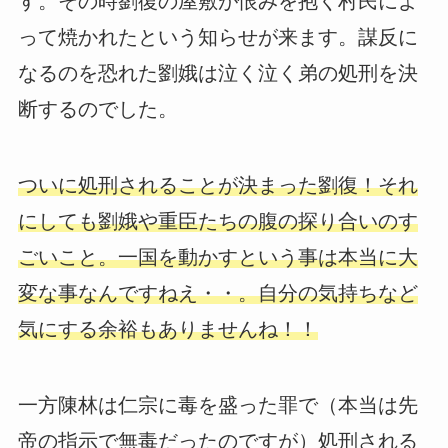
す。その時劉復の屋敷が恨みを抱く村民によ
って焼かれたという知らせが来ます。謀反に
なるのを恐れた劉娥は泣く泣く弟の処刑を決
断するのでした。
ついに処刑されることが決まった劉復！それ
にしても劉娥や重臣たちの腹の探り合いのす
ごいこと。一国を動かすという事は本当に大
変な事なんですねえ・・。自分の気持ちなど
気にする余裕もありませんね！！
一方陳林は仁宗に毒を盛った罪で（本当は先
帝の指示で無毒だったのですが）処刑される