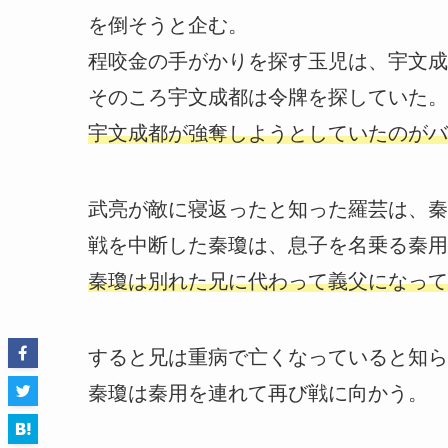
を倒そうと企む。
程咬金の手がかりを探す玉児は、宇文成
そのころ宇文成都は令牌を探していた。
宇文成都が強奪しようとしていたのがバ
武亮が敵に寝返ったと知った羅芸は、秦
戦を中断した秦瓊は、息子を名乗る秦用
秦瓊は別れた兄に代わって義父になって
すると兄は重病で亡くなっていると知ら
秦瓊は秦用を連れて再び戦に向かう。