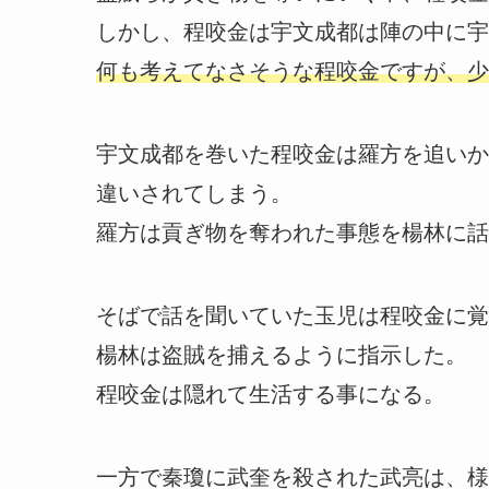
しかし、程咬金は宇文成都は陣の中に宇
何も考えてなさそうな程咬金ですが、少
宇文成都を巻いた程咬金は羅方を追いか
違いされてしまう。
羅方は貢ぎ物を奪われた事態を楊林に話
そばで話を聞いていた玉児は程咬金に覚
楊林は盗賊を捕えるように指示した。
程咬金は隠れて生活する事になる。
一方で秦瓊に武奎を殺された武亮は、様