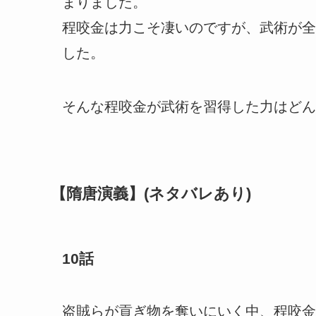
まりました。
程咬金は力こそ凄いのですが、武術が全
した。
そんな程咬金が武術を習得した力はどん
【隋唐演義】(ネタバレあり)
10話
盗賊らが貢ぎ物を奪いにいく中、程咬金