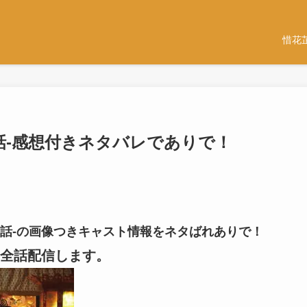
惜花
-12話-感想付きネタバレでありで！
-12話-の画像つきキャスト情報をネタばれありで！
全話配信します。