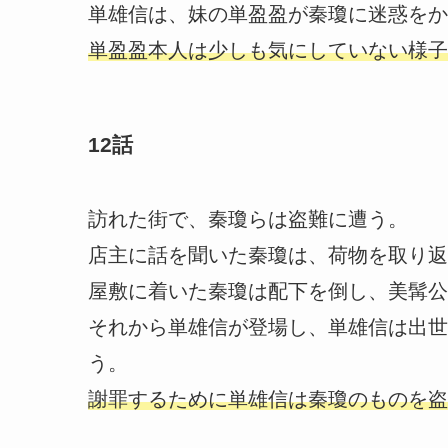
単雄信は、妹の単盈盈が秦瓊に迷惑をか
単盈盈本人は少しも気にしていない様子
12話
訪れた街で、秦瓊らは盗難に遭う。
店主に話を聞いた秦瓊は、荷物を取り返
屋敷に着いた秦瓊は配下を倒し、美髯公
それから単雄信が登場し、単雄信は出世
う。
謝罪するために単雄信は秦瓊のものを盗