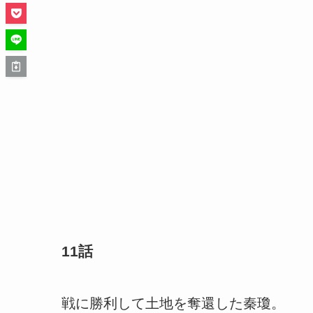
11話
戦に勝利して土地を奪還した秦瓊。