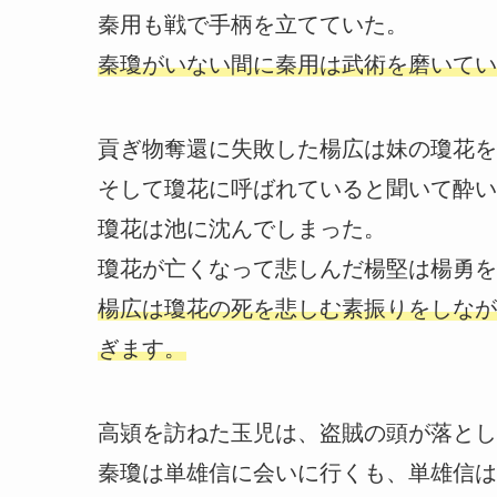
秦用も戦で手柄を立てていた。
秦瓊がいない間に秦用は武術を磨いてい
貢ぎ物奪還に失敗した楊広は妹の瓊花を
そして瓊花に呼ばれていると聞いて酔い
瓊花は池に沈んでしまった。
瓊花が亡くなって悲しんだ楊堅は楊勇を
楊広は瓊花の死を悲しむ素振りをしなが
ぎます。
高熲を訪ねた玉児は、盗賊の頭が落とし
秦瓊は単雄信に会いに行くも、単雄信は