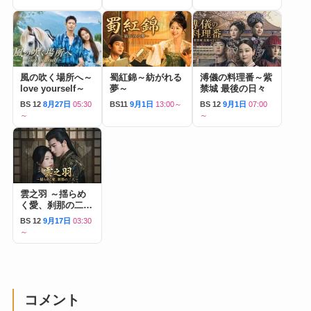
風の吹く場所へ～
蜀紅錦～紡がれる
溥儀の料理番～紫
love yourself～
夢～
禁城 最後の日々
BS 12
8月27日
05:30
BS11
9月1日
13:00～
BS 12
9月1日
07:00
～
～
雲之羽 ～揺らめ
く愛、刹那の二人
～
BS 12
9月17日
03:30
～
コメント