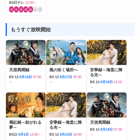
BS日テレ
12:00～
月
火
水
木
金
土
日
もうすぐ放映開始
天啓異聞録
風の吹く場所へ
安寧録～海棠に降
る光～
BS 12
8月14日
07:00
BS 12
8月27日
05:30
～
～
BS 12
8月10日
16:00
～
蜀紅錦～紡がれる
安寧録～海棠に降
天啓異聞録
夢～
る光～
BS 12
8月14日
07:00
BS11
9月1日
13:00～
BS 12
8月10日
16:00
～
～