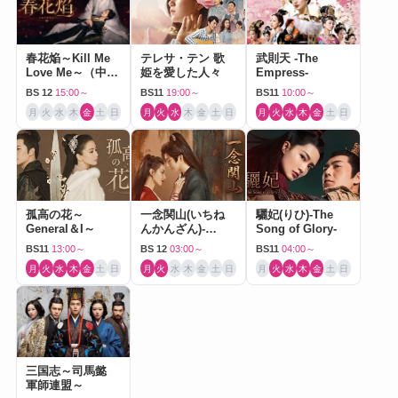
春花焔～Kill Me
テレサ・テン 歌
武則天 -The
Love Me～（中国
姫を愛した人々
Empress-
ドラマ）
BS 12
15:00～
BS11
19:00～
BS11
10:00～
月
火
水
木
金
土
日
月
火
水
木
金
土
日
月
火
水
木
金
土
日
孤高の花～
一念関山(いちね
驪妃(りひ)-The
General＆I～
んかんざん)-
Song of Glory-
Journey to Love-
BS11
13:00～
BS 12
03:00～
BS11
04:00～
月
火
水
木
金
土
日
月
火
水
木
金
土
日
月
火
水
木
金
土
日
三国志～司馬懿
軍師連盟～