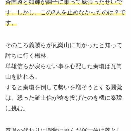
斉国遠と如輝が調子に乗って威張ったせいで
す。しかし、この2人を止めなかったのは？で
す。
そのころ義賊らが瓦崗山に向かったと知って
討ちに行く楊林。
単雄信らが戻らない事を心配した秦瓊は瓦崗
山を訪れる。
すると秦瓊を倒して勢いを増そうとする圓覚
は、怒った羅士信が槍を投げたのを機に秦瓊
に挑む。
秦瓊の代わりに圓覚に挑んだ羅士信は落とし