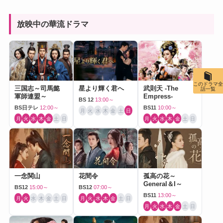
放映中の華流ドラマ
このドラマ全
三国志～司馬懿
星より輝く君へ
武則天 -The
話一覧
軍師連盟～
Empress-
BS 12
13:00～
BS日テレ
12:00～
BS11
10:00～
月
火
水
木
金
土
日
月
火
水
木
金
土
日
月
火
水
木
金
土
日
一念関山
花間令
孤高の花～
General＆I～
BS12
15:00～
BS12
07:00～
BS11
13:00～
月
火
水
木
金
土
日
月
火
水
木
金
土
日
月
火
水
木
金
土
日