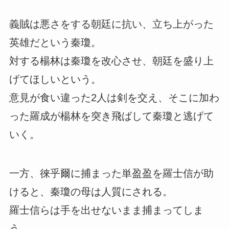
義賊は悪さをする朝廷に抗い、立ち上がった
英雄だという秦瓊。
対する楊林は秦瓊を改心させ、朝廷を盛り上
げてほしいという。
意見が食い違った2人は剣を交え、そこに加わ
った羅成が楊林を突き飛ばして秦瓊と逃げて
いく。
一方、徠乎爾に捕まった単盈盈を羅士信が助
けると、秦瓊の母は人質にされる。
羅士信らは手を出せないまま捕まってしま
う。