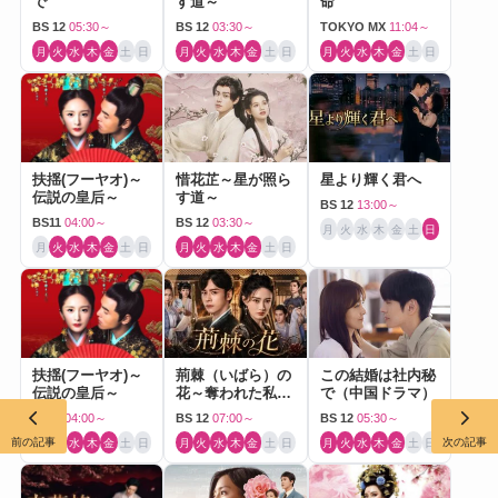
で
す道～
命
BS 12
05:30～
BS 12
03:30～
TOKYO MX
11:04～
月
火
水
木
金
土
日
月
火
水
木
金
土
日
月
火
水
木
金
土
日
扶揺(フーヤオ)～
惜花芷～星が照ら
星より輝く君へ
伝説の皇后～
す道～
BS 12
13:00～
BS11
04:00～
BS 12
03:30～
月
火
水
木
金
土
日
月
火
水
木
金
土
日
月
火
水
木
金
土
日
扶揺(フーヤオ)～
荊棘（いばら）の
この結婚は社内秘
伝説の皇后～
花～奪われた私～
で（中国ドラマ）
（中国ドラマ）
BS11
04:00～
BS 12
07:00～
BS 12
05:30～
前の記事
次の記事
月
火
水
木
金
土
日
月
火
水
木
金
土
日
月
火
水
木
金
土
日