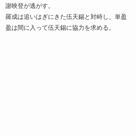
謝映登が逃がす。
羅成は追いはぎにきた伍天錫と対峙し、単盈
盈は間に入って伍天錫に協力を求める。