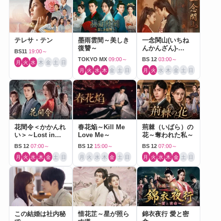
テレサ・テン
墨雨雲間～美しき
一念関山(いちね
復讐～
んかんざん)-
BS11
19:00～
Journey to Love-
TOKYO MX
09:00～
BS 12
03:00～
月
火
水
木
金
土
日
月
火
水
木
金
土
日
月
火
水
木
金
土
日
花間令＜かかんれ
春花焔～Kill Me
荊棘（いばら）の
い＞～Lost in
Love Me～
花～奪われた私～
Love～
BS 12
07:00～
BS 12
15:00～
BS 12
07:00～
月
火
水
木
金
土
日
月
火
水
木
金
土
日
月
火
水
木
金
土
日
この結婚は社内秘
惜花芷～星が照ら
錦衣夜行 愛と密