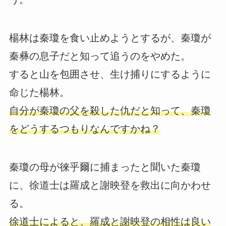
楊林は秦瓊を食い止めようとするが、秦瓊が
秦彝の息子だと知って追うのをやめた。
すると山を包囲させ、生け捕りにするように
命じた楊林。
自分が秦瓊の父を殺した仇だと知って、秦瓊
をどうするつもりなんですかね？
秦瓊の母が徠乎爾に捕まったと聞いた秦瓊
に、徐道士は羅成と謝映登を救出に向かわせ
る。
徐道士によると、羅成と謝映登の相性は良い