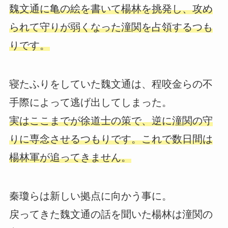
魏文通に亀の絵を書いて楊林を挑発し、攻め
られて守りが弱くなった潼関を占領するつも
りです。
寝たふりをしていた魏文通は、程咬金らの不
手際によって逃げ出してしまった。
実はここまでが徐道士の策で、逆に潼関の守
りに専念させるつもりです。これで数日間は
楊林軍が追ってきません。
秦瓊らは新しい拠点に向かう事に。
戻ってきた魏文通の話を聞いた楊林は潼関の