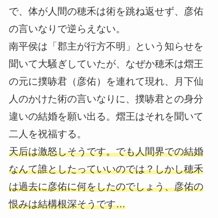
で、体が人間の穂禾は術を跳ね返せず、彦佑
の言いなりで逆らえない。
南平侯は「郡主が行方不明」という知らせを
聞いて大騒ぎしていたが、なぜか穂禾は熠王
の元に撲哧君（彦佑）を連れて現れ、月下仙
人のかけた術の言いなりに、撲哧君との身分
違いの結婚を願い出る。熠王はそれを聞いて
二人を祝福する。
天后は激怒しそうです。でも人間界での結婚
なんて誰としたっていいのでは？しかし穂禾
は過去に彦佑に何をしたのでしょう、彦佑の
恨みは結構根深そうです…