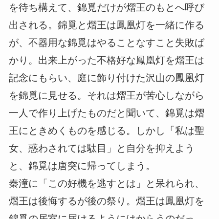
を待ち構えて、錦覓だけが熠王のもとへ呼び
出される。錦覓と熠王は鳳凰灯を一緒に作る
が、不器用な錦覓はやることなすこと失敗ば
かり。出来上がった不格好な鳳凰灯を熠王は
記念にもらい、庭に飾り付けた沢山の鳳凰灯
を錦覓に見せる。それは熠王が苦心しながら
一人で作り上げたものだと聞いて、錦覓は熠
王にときめくものを感じる。しかし「私は聖
女、惑わされては駄目」と自分を抑えよう
と、錦覓は唐突に帰ってしまう。
秦潼に「この好機を逃すとは」と呆れられ、
熠王は後悔するが後の祭り。熠王は鳳凰灯を
錦覓の居室に届けるようにはからうのだっ