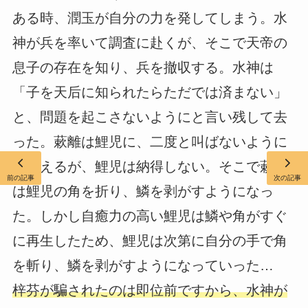
ある時、潤玉が自分の力を発してしまう。水
神が兵を率いて調査に赴くが、そこで天帝の
息子の存在を知り、兵を撤収する。水神は
「子を天后に知られたらただでは済まない」
と、問題を起こさないようにと言い残して去
った。蔌離は鯉児に、二度と叫ばないように
と教えるが、鯉児は納得しない。そこで蔌離
前の記事
次の記事
は鯉児の角を折り、鱗を剥がすようになっ
た。しかし自癒力の高い鯉児は鱗や角がすぐ
に再生したため、鯉児は次第に自分の手で角
を斬り、鱗を剥がすようになっていった…
梓芬が騙されたのは即位前ですから、水神が