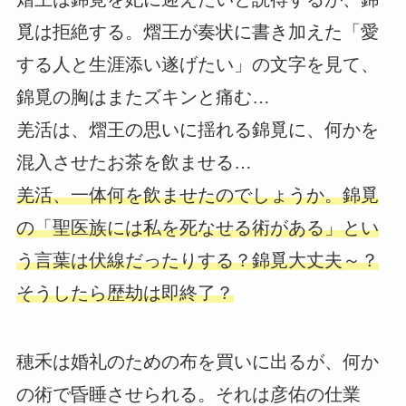
覓は拒絶する。熠王が奏状に書き加えた「愛
する人と生涯添い遂げたい」の文字を見て、
錦覓の胸はまたズキンと痛む…
羌活は、熠王の思いに揺れる錦覓に、何かを
混入させたお茶を飲ませる…
羌活、一体何を飲ませたのでしょうか。錦覓
の「聖医族には私を死なせる術がある」とい
う言葉は伏線だったりする？錦覓大丈夫～？
そうしたら歴劫は即終了？
穂禾は婚礼のための布を買いに出るが、何か
の術で昏睡させられる。それは彦佑の仕業