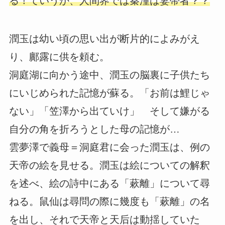
る！ていうか、人間界では秦潼は妻帯者？？
潤玉は幼い頃の思い出が断片的によみがえ
り、鄺露に供を頼む。
洞庭湖に向かう途中、潤玉の脳裏に子供たち
にいじめられた記憶が蘇る。「お前は鯉じゃ
ない」「笠澤から出ていけ」 そして嫌がる
自分の角を折ろうとした母の記憶が…
雲夢澤で義母＝洞庭君に会った潤玉は、例の
天帝の絵を見せる。潤玉は絵についての解釈
を述べ、絵の詩中にある「蔌離」について尋
ねる。鼠仙は尋問の際に幾度も「蔌離」の名
を出し、それで天帝と天后は動揺していた