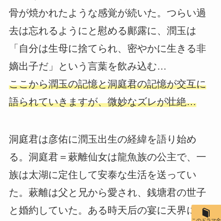
骨が焼かれたような感覚が続いた。つらい過
去は忘れるようにと慰める鄺露に、潤玉は
「自分は生母に捨てられ、密やかに生きる非
嫡出子だ」という言葉を飲み込む…
ここから潤玉の記憶と洞庭君の記憶が交互に
語られていきますが、微妙なズレが壮絶…
洞庭君は彦佑に潤玉出生の経緯を語り始め
る。洞庭君＝蔌離仙女は龍魚族の公主で、一
族は太湖に定住して安泰な生活を送ってい
た。蔌離は父と兄から愛され、銭塘君の世子
と婚約していた。ある時天后の宴に天界に赴
このドラマ全