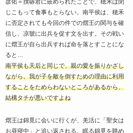
彦佑＝撲哧君に嵌められたことで、穂禾は閉
じこもって食事もとらない。南平侯は、穂禾
に否定されても今回の件での熠王の関与を確
信し、凉虢に出兵を促す文を出す。その戦い
に熠王が自ら出兵すれば命を落とすことにな
ると…
南平侯も天后と同じで、親の愛を振りかざし
ながら、我が子を敵を倒すための理由に利用
することをためらわないところがあるから、
結構タチが悪いですよね
熠王は錦覓に会いに行くが、羌活に「聖女は
お昼寝中」と追い返される。眠る錦覓を眺め