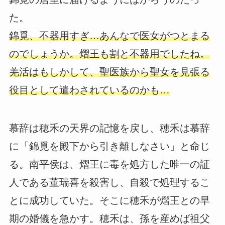
た。
錦覓、不器用すぎ…あんなで医女がつとまる
のでしょうか。熠王も割と不器用でしたね。
羌活はもしかして、聖医族から聖女を見張る
役目として遣わされているのかも…
慕辞は穂禾の天界の記憶を戻し、穂禾は慕辞
に「錦覓を殿下から引き離しなさい」と命じ
る。南平侯は、熠王に毒を処方した唯一の証
人である董瑞喜を殺害し、自殺で処理するこ
とに成功していた。そこに穂禾が熠王との早
期の婚儀を急かす。穂禾は、孫を産めば祖父