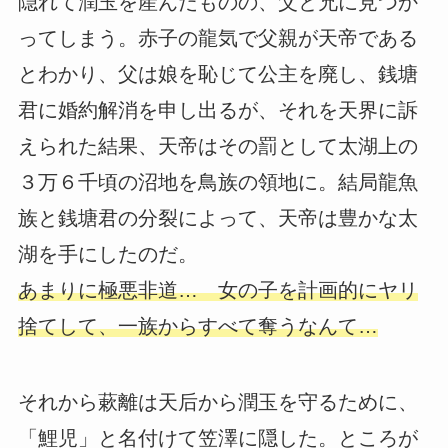
隠れて潤玉を産んだものの、父と兄に見つか
ってしまう。赤子の龍気で父親が天帝である
とわかり、父は娘を恥じて公主を廃し、銭塘
君に婚約解消を申し出るが、それを天界に訴
えられた結果、天帝はその罰として太湖上の
３万６千頃の沼地を鳥族の領地に。結局龍魚
族と銭塘君の分裂によって、天帝は豊かな太
湖を手にしたのだ。
あまりに極悪非道… 女の子を計画的にヤリ
捨てして、一族からすべて奪うなんて…
それから蔌離は天后から潤玉を守るために、
「鯉児」と名付けて笠澤に隠した。ところが