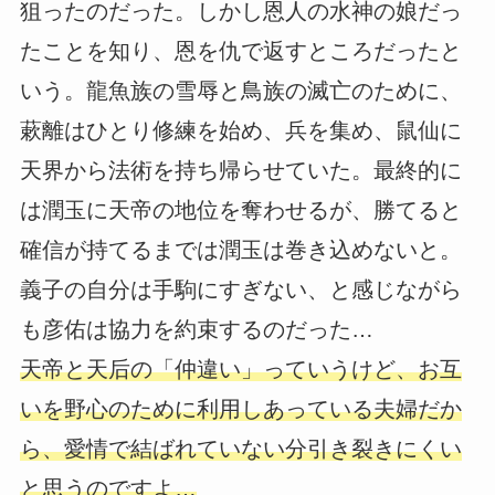
狙ったのだった。しかし恩人の水神の娘だっ
たことを知り、恩を仇で返すところだったと
いう。龍魚族の雪辱と鳥族の滅亡のために、
蔌離はひとり修練を始め、兵を集め、鼠仙に
天界から法術を持ち帰らせていた。最終的に
は潤玉に天帝の地位を奪わせるが、勝てると
確信が持てるまでは潤玉は巻き込めないと。
義子の自分は手駒にすぎない、と感じながら
も彦佑は協力を約束するのだった…
天帝と天后の「仲違い」っていうけど、お互
いを野心のために利用しあっている夫婦だか
ら、愛情で結ばれていない分引き裂きにくい
と思うのですよ…