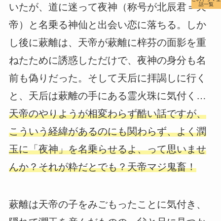
話一覧
いたが、道に迷って夜神（称号が北辰君＝天
帝）と名乗る神仙と出会い恋に落ちる。しか
し後に蔌離は、天帝が蔌離に梓芬の面影を重
ねたために誘惑しただけで、夜神の身分も名
前も偽りだった。そして天后に拝謁しに行く
と、天后は蔌離の手にある霊火珠に気付く…
天帝のやりようが相変わらず酷い話ですが、
こういう経緯があるのにも関わらず、よく潤
玉に「夜神」を名乗らせるよ、って思いませ
んか？それが粋だとでも？天帝マジ鬼畜！
蔌離は天帝の子をみごもったことに気付き、