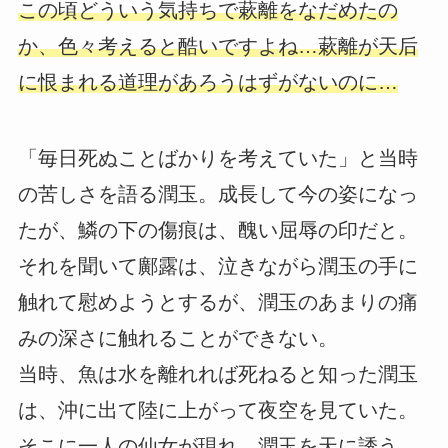
この頃どういう気持ちで蔌離をなだめたの
か、色々考えると酷いですよね…蔌離が天后
に恨まれる道理があろうはずがないのに…
「毎日死ぬことばかりを考えていた」と当時
の苦しさを語る潤玉。成長して今の姿になっ
たが、鱗の下の傷痕は、醜い屈辱の印だと。
それを聞いて鄺露は、泣きながら潤玉の手に
触れて慰めようとするが、潤玉のあまりの痛
みの深さに触れることができない。
当時、魚は水を離れれば死ねると知った潤玉
は、沖に出て陸に上がって夜空を見ていた。
そこに一人の仙女が現れ、潤玉を天に誘う。