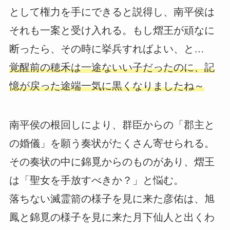
として権力を手にできると説得し、南平侯は
それも一案と受け入れる。もし熠王が頑なに
断ったら、その時に挙兵すればよい、と…
覚醒前の穂禾は一途ないい子だったのに、記
憶が戻った途端一気に黒くなりましたね～
南平侯の根回しにより、群臣からの「郡主と
の婚儀」を願う奏状がたくさん寄せられる。
その奏状の中に錦覓からのものがあり、熠王
は「聖女を手放すべきか？」と悩む。
落ちない滅霊箭の様子を見に来た彦佑は、旭
鳳と錦覓の様子を見に来た月下仙人と出くわ