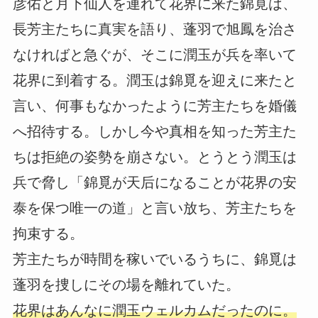
彦佑と月下仙人を連れて花界に来た錦覓は、
長芳主たちに真実を語り、蓬羽で旭鳳を治さ
なければと急ぐが、そこに潤玉が兵を率いて
花界に到着する。潤玉は錦覓を迎えに来たと
言い、何事もなかったように芳主たちを婚儀
へ招待する。しかし今や真相を知った芳主た
ちは拒絶の姿勢を崩さない。とうとう潤玉は
兵で脅し「錦覓が天后になることが花界の安
泰を保つ唯一の道」と言い放ち、芳主たちを
拘束する。
芳主たちが時間を稼いでいるうちに、錦覓は
蓬羽を捜しにその場を離れていた。
花界はあんなに潤玉ウェルカムだったのに。