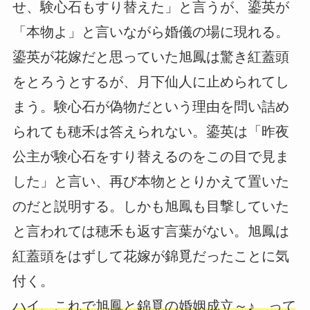
せ、験心石もすり替えた」と言うが、鎏英が
「本物よ」と言いながら婚儀の場に現れる。
鎏英が花嫁だと思っていた旭鳳は驚き紅蓋頭
をとろうとするが、月下仙人に止められてし
まう。験心石が偽物だという理由を問い詰め
られても穂禾は答えられない。鎏英は「昨夜
公主が験心石をすり替えるのをこの目で見ま
した」と言い、再び本物ととりかえて置いた
のだと説明する。しかも旭鳳も目撃していた
と言われては穂禾も返す言葉がない。旭鳳は
紅蓋頭をはずして花嫁が錦覓だったことに気
付く。
ハイ、これで旭鳳と錦覓の婚姻成立～♪ って