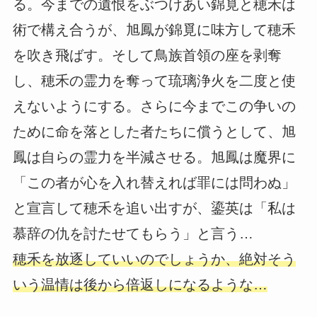
る。今までの遺恨をぶつけあい錦覓と穂禾は
術で構え合うが、旭鳳が錦覓に味方して穂禾
を吹き飛ばす。そして鳥族首領の座を剥奪
し、穂禾の霊力を奪って琉璃浄火を二度と使
えないようにする。さらに今までこの争いの
ために命を落とした者たちに償うとして、旭
鳳は自らの霊力を半減させる。旭鳳は魔界に
「この者が心を入れ替えれば罪には問わぬ」
と宣言して穂禾を追い出すが、鎏英は「私は
慕辞の仇を討たせてもらう」と言う…
穂禾を放逐していいのでしょうか、絶対そう
いう温情は後から倍返しになるような…