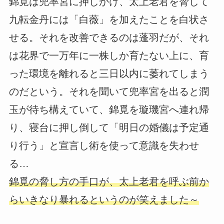
錦覓は兜率宮に押しかけ、太上老君を脅して
九転金丹には「白薇」を加えたことを白状さ
せる。それを改善できるのは蓬羽だが、それ
は花界で一万年に一株しか育たない上に、育
った環境を離れると三日以内に萎れてしまう
のだという。それを聞いて兜率宮を出ると潤
玉が待ち構えていて、錦覓を璇璣宮へ連れ帰
り、寝台に押し倒して「明日の婚儀は予定通
り行う」と宣言し術を使って意識を失わせ
る…
錦覓の脅し方の手口が、太上老君を呼ぶ前か
らいきなり暴れるというのが笑えました～