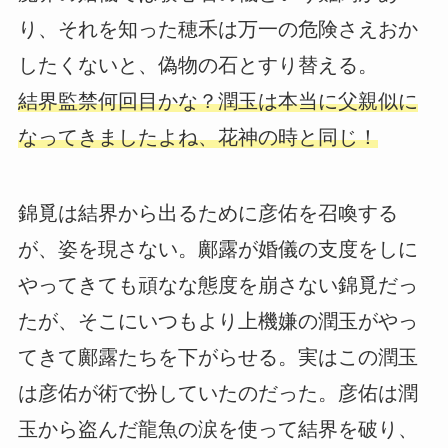
り、それを知った穂禾は万一の危険さえおか
したくないと、偽物の石とすり替える。
結界監禁何回目かな？潤玉は本当に父親似に
なってきましたよね、花神の時と同じ！
錦覓は結界から出るために彦佑を召喚する
が、姿を現さない。鄺露が婚儀の支度をしに
やってきても頑なな態度を崩さない錦覓だっ
たが、そこにいつもより上機嫌の潤玉がやっ
てきて鄺露たちを下がらせる。実はこの潤玉
は彦佑が術で扮していたのだった。彦佑は潤
玉から盗んだ龍魚の涙を使って結界を破り、