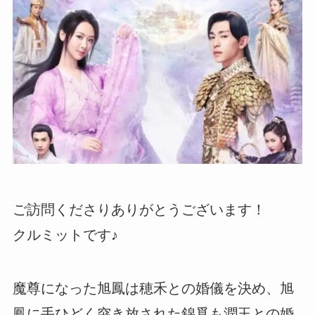
ご訪問くださりありがとうございます！
クルミットです♪
魔尊になった旭鳳は穂禾との婚儀を決め、旭
鳳に手ひどく突き放された錦覓も潤玉との婚