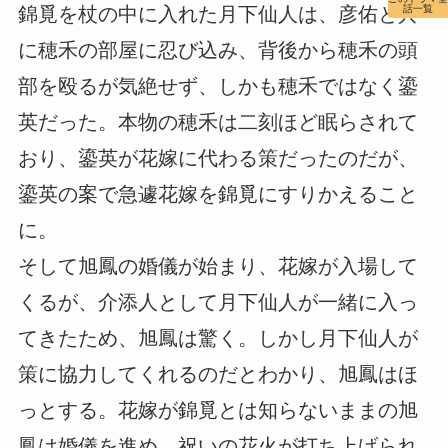
話一覧
錦覓を杖の中に入れた月下仙人は、彦佑と共
に穂禾の部屋に忍び込み、背後から穂禾の頭
部を殴るが気絶せず、しかも穂禾ではなく鎏
英だった。本物の穂禾は二刻ほど眠らされて
おり、鎏英が花嫁に代わる策だったのだが、
鎏英の案で急遽花嫁を錦覓にすりかえること
に。
そして旭鳳の婚儀が始まり、花嫁が入場して
くるが、介添人として月下仙人が一緒に入っ
てきたため、旭鳳は驚く。しかし月下仙人が
策に協力してくれるのだとわかり、旭鳳はほ
っとする。花嫁が錦覓とは知らないままの旭
鳳は婚儀を進め、祝いの花火が打ち上げられ