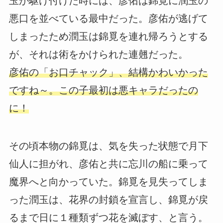
玉が駆け付けた時には、彦佑は錦覓に潤玉の
悪口を並べている最中だった。彦佑が逃げて
しまったため潤玉は錦覓を連れ帰ろうとする
が、それは術をかけられた連翹だった。
彦佑の「お口チャック」、結構かわいかった
ですね～。この子最初は悪キャラだったの
に！
その頃本物の錦覓は、気を失った状態で月下
仙人に担がれ、彦佑と共に忘川の船に乗って
魔界へと向かっていた。錦覓を見失ってしま
った潤玉は、花界の封鎖を宣言し、錦覓が戻
るまで日に１種類ずつ花を滅ぼす、と言う。