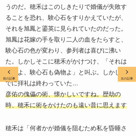
うのだ。穂禾はこのしきたりで婚儀が失敗す
ることを恐れ、験心石をすりかえていたが、
それを旭鳳と鎏英に見られていたのだった。
旭鳳は花嫁の手を取り二人の血をたらすと、
験心石の色が変わり、参列者は喜びに沸い
た。しかしそこに穂禾がかけつけ、「それは
偽者よ、験心石も偽物よ」と叫ぶ。しかしす
前の記事
次の記事
でに拝礼は終わっていた…
彦佑の傀儡の術、懐かしいですね。歴劫の
時、穂禾に術をかけたのも遠い昔に思えます
穂禾は「何者かが婚儀を阻むため私を昏睡さ