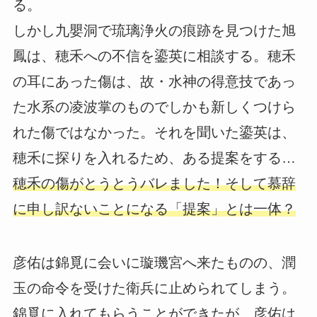
る。
しかし九嬰洞で琉璃浄火の痕跡を見つけた旭
鳳は、穂禾への不信を鎏英に相談する。穂禾
の耳にあった傷は、故・水神の得意技であっ
た水系の凌波掌のものでしかも新しくつけら
れた傷ではなかった。それを聞いた鎏英は、
穂禾に探りを入れるため、ある提案をする…
穂禾の傷がとうとうバレました！そして慕辞
に申し訳ないことになる「提案」とは一体？
彦佑は錦覓に会いに璇璣宮へ来たものの、潤
玉の命令を受けた衛兵に止められてしまう。
錦覓に入れてもらうことができたが、彦佑は