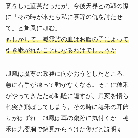
意をした鎏英だったが、今後天界との戦の際
に「その時が来たら私に慕辞の仇を討たせ
て」と旭鳳に頼む。
もしかして、滅霊族の血はお腹の子によって
引き継がれたことになるわけでしょうか
旭鳳は魔尊の政務に向かおうとしたところ、
急に右手が凍って動かなくなる。そこに穂禾
がやってきたため咄嗟に隠すが、異変を悟ら
れ突き飛ばしてしまう。その時に穂禾の耳飾
りがはずれ、旭鳳は耳の傷跡に気付くが、穂
禾は九嬰洞で錦覓からうけた傷だと説明す