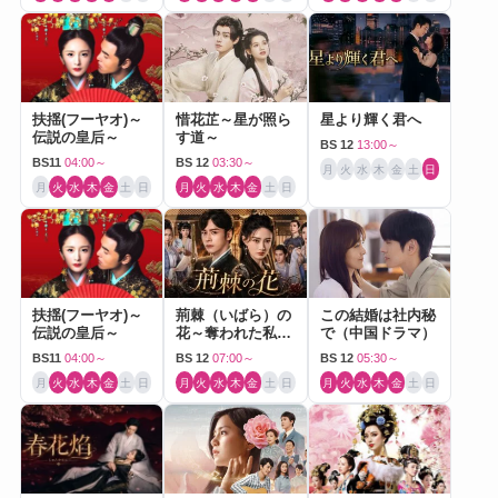
扶揺(フーヤオ)～
惜花芷～星が照ら
星より輝く君へ
伝説の皇后～
す道～
BS 12
13:00～
BS11
04:00～
BS 12
03:30～
月
火
水
木
金
土
日
月
火
水
木
金
土
日
月
火
水
木
金
土
日
扶揺(フーヤオ)～
荊棘（いばら）の
この結婚は社内秘
伝説の皇后～
花～奪われた私～
で（中国ドラマ）
（中国ドラマ）
BS11
04:00～
BS 12
07:00～
BS 12
05:30～
月
火
水
木
金
土
日
月
火
水
木
金
土
日
月
火
水
木
金
土
日