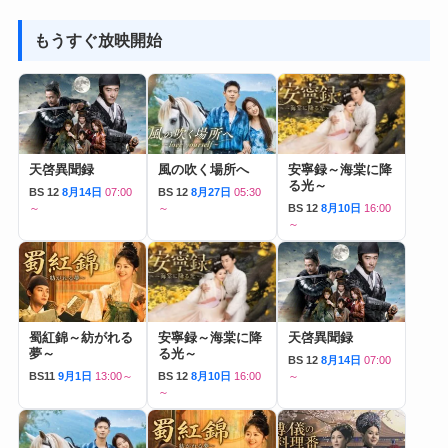
もうすぐ放映開始
天啓異聞録
風の吹く場所へ
安寧録～海棠に降
る光～
BS 12
8月14日
07:00
BS 12
8月27日
05:30
～
～
BS 12
8月10日
16:00
～
蜀紅錦～紡がれる
安寧録～海棠に降
天啓異聞録
夢～
る光～
BS 12
8月14日
07:00
BS11
9月1日
13:00～
BS 12
8月10日
16:00
～
～