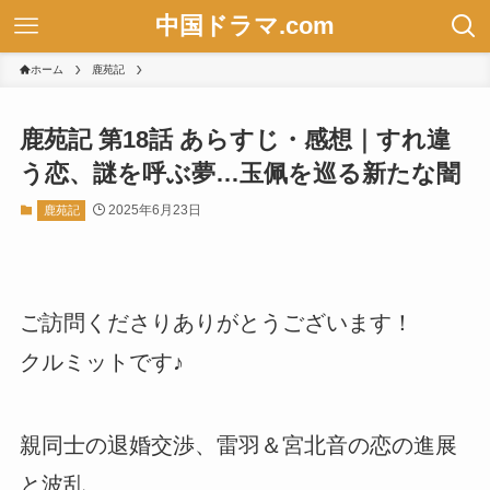
中国ドラマ.com
ホーム
鹿苑記
鹿苑記 第18話 あらすじ・感想｜すれ違
う恋、謎を呼ぶ夢…玉佩を巡る新たな闇
2025年6月23日
鹿苑記
ご訪問くださりありがとうございます！
クルミットです♪
親同士の退婚交渉、雷羽＆宮北音の恋の進展
と波乱、