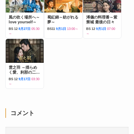
風の吹く場所へ～
蜀紅錦～紡がれる
溥儀の料理番～紫
love yourself～
夢～
禁城 最後の日々
BS 12
8月27日
05:30
BS11
9月1日
13:00～
BS 12
9月1日
07:00
～
～
雲之羽 ～揺らめ
く愛、刹那の二人
～
BS 12
9月17日
03:30
～
コメント