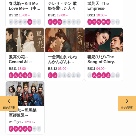
春花焔～Kill Me
テレサ・テン 歌
武則天 -The
Love Me～（中国
姫を愛した人々
Empress-
ドラマ）
BS 12
15:00～
BS11
19:00～
BS11
10:00～
月
火
水
木
金
土
日
月
火
水
木
金
土
日
月
火
水
木
金
土
日
孤高の花～
一念関山(いちね
驪妃(りひ)-The
General＆I～
んかんざん)-
Song of Glory-
Journey to Love-
BS11
13:00～
BS 12
03:00～
BS11
04:00～
月
火
水
木
金
土
日
月
火
水
木
金
土
日
月
火
水
木
金
土
日
前の記事
次の記事
三国志～司馬懿
軍師連盟～
BS日テレ
12:00～
月
火
水
木
金
土
日