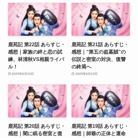
鹿苑記 第22話 あらすじ・
鹿苑記 第21話 あらすじ・
感想｜家族の絆と恋の試
感想｜“第五の盗墓賊”の
練、林清秋VS相親ライバ
伝説と密室の対決、復讐
ル！
の終焉へ
2025年6月23日
2025年6月23日
鹿苑記 第20話 あらすじ・
鹿苑記 第19話 あらすじ・
感想｜闇に眠る密室と復
感想｜師爺の正体と運命