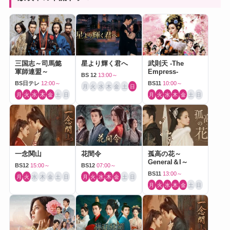
三国志～司馬懿
星より輝く君へ
武則天 -The
軍師連盟～
Empress-
BS 12
13:00～
BS日テレ
12:00～
BS11
10:00～
月
火
水
木
金
土
日
月
火
水
木
金
土
日
月
火
水
木
金
土
日
一念関山
花間令
孤高の花～
General＆I～
BS12
15:00～
BS12
07:00～
BS11
13:00～
月
火
水
木
金
土
日
月
火
水
木
金
土
日
月
火
水
木
金
土
日