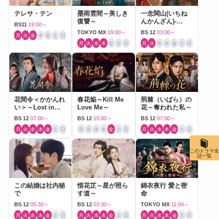
テレサ・テン
墨雨雲間～美しき
一念関山(いちね
復讐～
んかんざん)-
BS11
19:00～
Journey to Love-
TOKYO MX
09:00～
BS 12
03:00～
月
火
水
木
金
土
日
月
火
水
木
金
土
日
月
火
水
木
金
土
日
花間令＜かかんれ
春花焔～Kill Me
荊棘（いばら）の
い＞～Lost in
Love Me～
花～奪われた私～
Love～
BS 12
07:00～
BS 12
15:00～
BS 12
07:00～
月
火
水
木
金
土
日
月
火
水
木
金
土
日
月
火
水
木
金
土
日
このドラマ全
話一覧
この結婚は社内秘
惜花芷～星が照ら
錦衣夜行 愛と密
で
す道～
命
BS 12
05:30～
BS 12
03:30～
TOKYO MX
11:04～
月
火
水
木
金
土
日
月
火
水
木
金
土
日
月
火
水
木
金
土
日