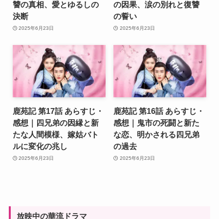
讐の真相、愛とゆるしの
の因果、涙の別れと復讐
決断
の誓い
2025年6月23日
2025年6月23日
鹿苑記 第17話 あらすじ・
鹿苑記 第16話 あらすじ・
感想｜四兄弟の因縁と新
感想｜鬼市の死闘と新た
たな人間模様、嫁姑バト
な恋、明かされる四兄弟
ルに変化の兆し
の過去
2025年6月23日
2025年6月23日
放映中の華流ドラマ