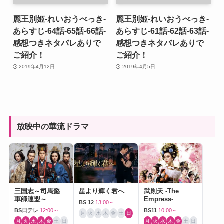
麗王別姫-れいおうべっき-
麗王別姫-れいおうべっき-
あらすじ-64話-65話-66話-
あらすじ-61話-62話-63話-
感想つきネタバレありで
感想つきネタバレありで
ご紹介！
ご紹介！
2019年4月12日
2019年4月5日
放映中の華流ドラマ
三国志～司馬懿
星より輝く君へ
武則天 -The
軍師連盟～
Empress-
BS 12
13:00～
BS日テレ
12:00～
BS11
10:00～
月
火
水
木
金
土
日
月
火
水
木
金
土
日
月
火
水
木
金
土
日