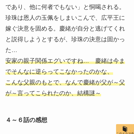
であり、他に何者でもない」と恫喝される。
珍珠は恩人の玉佩をしまいこんで、広平王に
嫁ぐ決意を固める。慶緒が自分と逃げてくれ
と説得しようとするが、珍珠の決意は固かっ
た…
安家の親子関係エグいですね… 慶緒は今ま
でそんなに逆らってこなかったのかな、
こんな父親のもとで、なんで慶緒が父が～父
が～言ってこられたのか、結構謎～
４～６話の感想
このドラマ全