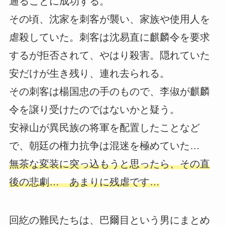
通ることに成功する。
その頃、沈家を刺客が襲い、家族や使用人を
虐殺していた。刺客は沈易直に麒麟令を要求
するが拒否されて、やはり殺害。隠れていた
安だけが生き残り、連れ去られる。
その刺客は楊国忠の手のもので、李俶が麒麟
令を譲り受けたのではないかと疑う。
安禄山が異民族の将軍を配置したことなど
で、朝廷の権力抗争は混迷を極めていた…
無茶な変装に突っ込もうと思ったら、その直
後の悲劇… あまりに残虐です…
回紇の難民たちは、巴爾目という男にまとめ