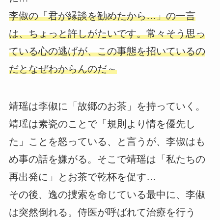
李俶の「君が縁談を勧めたから…」の一言
は、ちょっと許しがたいです。常々そう思っ
ている心の逃げが、この事態を招いているの
だとなぜわからんのだ～
靖瑶は李俶に「故郷のお茶」を持っていく。
靖瑶は素瓷のことで「規則より情を優先し
た」ことを怒っている、と言うが、李俶はも
め事の話を嫌がる。そこで靖瑶は「私たちの
再出発に」とお茶で乾杯を促す…
その後、逸の捜索を命じている最中に、李俶
は突然倒れる。侍医が呼ばれて治療を行う