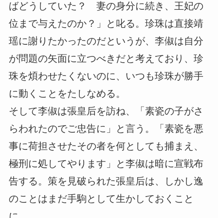
ばどうしていた？ 妻の身分に続き、王妃の
位まで与えたのか？」と叱る。珍珠は直接靖
瑶に謝りたかったのだというが、李俶は自分
が問題の矢面に立つべきだと考えており、珍
珠を煩わせたくないのに、いつも珍珠が勝手
に動くことをたしなめる。
そして李俶は張皇后を訪ね、「素瓷の子がさ
らわれたのでご忠告に」と言う。「素瓷を悪
事に荷担させたその者を何としても捕まえ、
極刑に処してやります」と李俶は暗に宣戦布
告する。策を見破られた張皇后は、しかし逸
のことはまだ手駒として生かしておくこと
に…