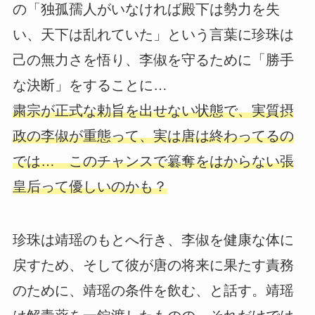
の「独孤孺人がいなければ殿下は勢力を失
い、天下は乱れていた」という言葉に珍珠は
己の無力さを悟り、李俶を守るために「勝手
な決断」をすることに…
粛宗が正式な勅旨を出せない状態で、実質摂
政の李俶が重態って、実は唐は終わってるの
では… このチャンスで簒奪をはからない張
皇后って優しいのかも？
珍珠は靖瑶のもとへ行き、李俶を健康な体に
戻すため、そして彼が唐の将来に果たす責務
のために、靖瑶の条件を飲む、と話す。靖瑶