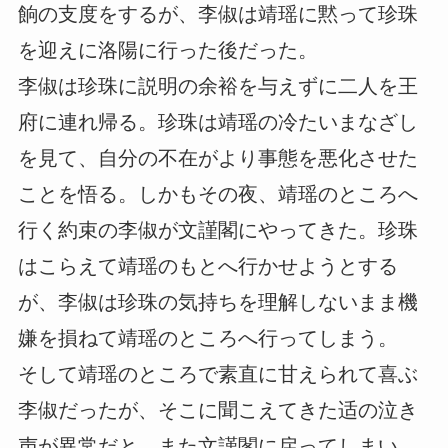
餉の支度をするが、李俶は靖瑶に黙って珍珠
を迎えに洛陽に行った後だった。
李俶は珍珠に説明の余裕を与えずに二人を王
府に連れ帰る。珍珠は靖瑶の冷たいまなざし
を見て、自分の不在がより事態を悪化させた
ことを悟る。しかもその夜、靖瑶のところへ
行く約束の李俶が文謹閣にやってきた。珍珠
はこらえて靖瑶のもとへ行かせようとする
が、李俶は珍珠の気持ちを理解しないまま機
嫌を損ねて靖瑶のところへ行ってしまう。
そして靖瑶のところで素直に甘えられて喜ぶ
李俶だったが、そこに聞こえてきた适の泣き
声が異常だと、また文謹閣に戻ってしまい、