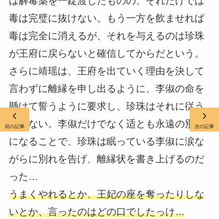
は解毒薬を一錠渡したものの、それだけでは
毒は完璧に抜けない。もう一方を飲ませれば
毒は完全に消えるが、それを与えるのは珍珠
が王府に戻らないと確信してからだという。
さらに靖瑶は、王府を出ていく理由を決して
言わずに離縁を申し出るように、李俶の命を
懸けて誓うように要求し、珍珠はそれに従う
しかない。李俶だけでなく适とも永遠の別れ
前の記事
次の記事
になることで、珍珠は眠っている李俶に涙な
がらに別れを告げ、離縁状を書き上げるのだ
った…
うまくやれるとか、王妃の座を奪ったりしな
いとか、言ったのはどの口でしたっけ…