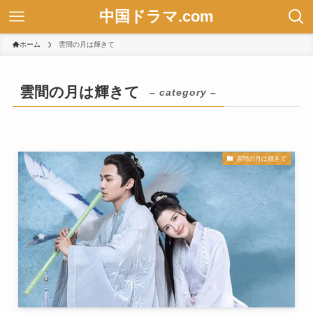
中国ドラマ.com
ホーム
雲間の月は輝きて
雲間の月は輝きて
– category –
雲間の月は輝きて