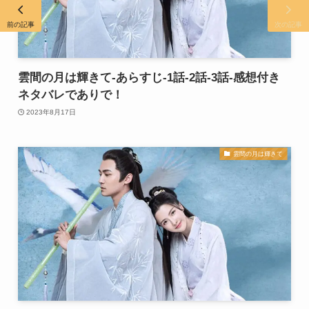
前の記事
次の記事
雲間の月は輝きて-あらすじ-1話-2話-3話-感想付き
ネタバレでありで！
2023年8月17日
雲間の月は輝きて