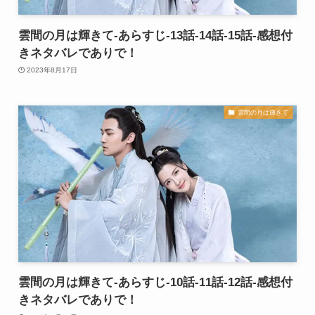
雲間の月は輝きて-あらすじ-13話-14話-15話-感想付
きネタバレでありで！
2023年8月17日
雲間の月は輝きて
雲間の月は輝きて-あらすじ-10話-11話-12話-感想付
きネタバレでありで！