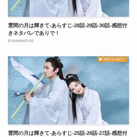
雲間の月は輝きて-あらすじ-28話-29話-30話-感想付
きネタバレでありで！
2023年8月17日
雲間の月は輝きて
雲間の月は輝きて-あらすじ-25話-26話-27話-感想付