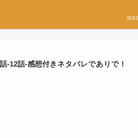
惜花
1話-12話-感想付きネタバレでありで！