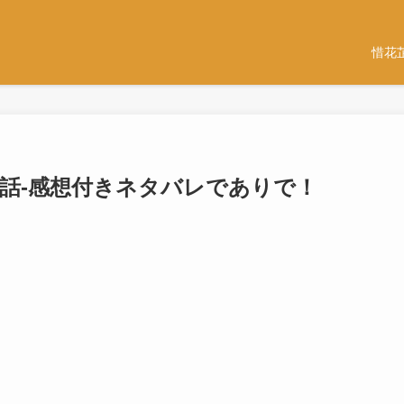
惜花
23話-感想付きネタバレでありで！