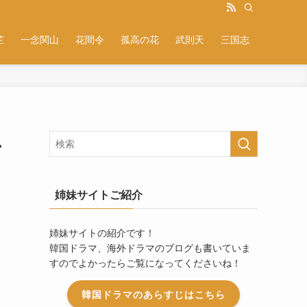
芷
一念関山
花間令
孤高の花
武則天
三国志
し
姉妹サイトご紹介
姉妹サイトの紹介です！
韓国ドラマ、海外ドラマのブログも書いていま
すのでよかったらご覧になってくださいね！
韓国ドラマのあらすじはこちら