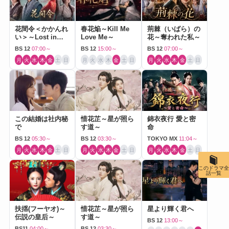
花間令＜かかんれ
春花焔～Kill Me
荊棘（いばら）の
い＞～Lost in
Love Me～
花～奪われた私～
Love～
BS 12
07:00～
BS 12
15:00～
BS 12
07:00～
月
火
水
木
金
土
日
月
火
水
木
金
土
日
月
火
水
木
金
土
日
この結婚は社内秘
惜花芷～星が照ら
錦衣夜行 愛と密
で
す道～
命
BS 12
05:30～
BS 12
03:30～
TOKYO MX
11:04～
月
火
水
木
金
土
日
月
火
水
木
金
土
日
月
火
水
木
金
土
日
このドラマ全
話一覧
扶揺(フーヤオ)～
惜花芷～星が照ら
星より輝く君へ
伝説の皇后～
す道～
BS 12
13:00～
BS11
04:00～
BS 12
03:30～