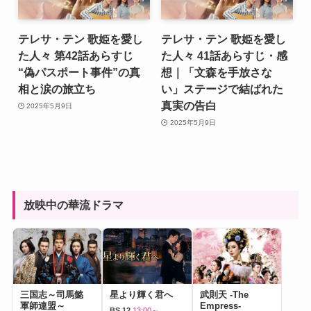
テレサ・テン 歌姫を愛し
テレサ・テン 歌姫を愛し
た人々 第42話あらすじ
た人々 41話あらすじ・感
“偽パスポート事件”の真
想｜「文森を手放さな
相と涙の旅立ち
い」ステージで結ばれた
真実の告白
2025年5月9日
2025年5月9日
放映中の華流ドラマ
三国志～司馬懿
星より輝く君へ
武則天 -The
軍師連盟～
Empress-
BS 12
13:00～