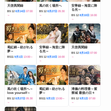
天啓異聞録
風の吹く場所へ
安寧録～海棠に降
る光～
BS 12
8月14日
07:00
BS 12
8月27日
05:30
～
～
BS 12
8月10日
16:00
～
蜀紅錦～紡がれる
安寧録～海棠に降
天啓異聞録
夢～
る光～
BS 12
8月14日
07:00
BS11
9月1日
13:00～
BS 12
8月10日
16:00
～
～
風の吹く場所へ～
蜀紅錦～紡がれる
溥儀の料理番～紫
love yourself～
夢～
禁城 最後の日々
BS 12
8月27日
05:30
BS11
9月1日
13:00～
BS 12
9月1日
07:00
～
～