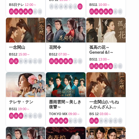
BS日テレ
12:00～
BS11
10:00～
月
火
水
木
金
土
日
月
火
水
木
金
土
日
月
火
水
木
金
土
日
一念関山
花間令
孤高の花～
General＆I～
BS12
15:00～
BS12
07:00～
BS11
13:00～
月
火
水
木
金
土
日
月
火
水
木
金
土
日
月
火
水
木
金
土
日
テレサ・テン
墨雨雲間～美しき
一念関山(いちね
復讐～
んかんざん)-
BS11
19:00～
Journey to Love-
TOKYO MX
09:00～
BS 12
03:00～
月
火
水
木
金
土
日
月
火
水
木
金
土
日
月
火
水
木
金
土
日