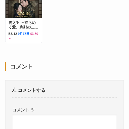
雲之羽 ～揺らめ
く愛、刹那の二人
～
BS 12
9月17日
03:30
～
コメント
コメントする
コメント
※