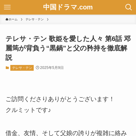
中国ドラマ.com
ホーム
テレサ・テン
テレサ・テン 歌姫を愛した人々 第6話 邓
麗筠が背負う“黒鍋”と父の矜持を徹底解
説
2025年5月9日
テレサ・テン
ご訪問くださりありがとうございます！
クルミットです♪
借金、友情、そして父娘の誇りが複雑に絡み