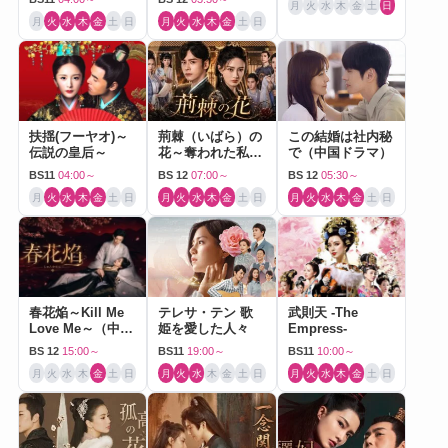
月
火
水
木
金
土
日
月
火
水
木
金
土
日
月
火
水
木
金
土
日
扶揺(フーヤオ)～
荊棘（いばら）の
この結婚は社内秘
伝説の皇后～
花～奪われた私～
で（中国ドラマ）
（中国ドラマ）
BS11
04:00～
BS 12
07:00～
BS 12
05:30～
月
火
水
木
金
土
日
月
火
水
木
金
土
日
月
火
水
木
金
土
日
春花焔～Kill Me
テレサ・テン 歌
武則天 -The
Love Me～（中国
姫を愛した人々
Empress-
ドラマ）
BS 12
15:00～
BS11
19:00～
BS11
10:00～
月
火
水
木
金
土
日
月
火
水
木
金
土
日
月
火
水
木
金
土
日