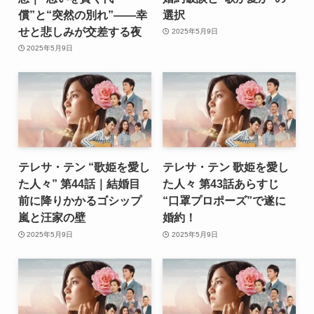
償”と“突然の別れ”――幸
選択
せと悲しみが交差する夜
2025年5月9日
2025年5月9日
テレサ・テン “歌姫を愛し
テレサ・テン 歌姫を愛し
た人々” 第44話｜結婚目
た人々 第43話あらすじ
前に降りかかるゴシップ
“口罩プロポーズ”で遂に
嵐と汪家の壁
婚約！
2025年5月9日
2025年5月9日