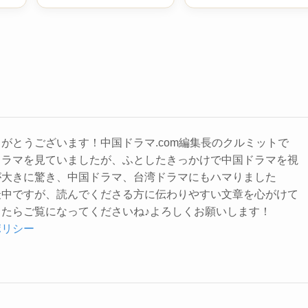
小調
｜“新晋音楽祭”で空港
話) あらすじ 42歳で幕
外室
が銅賞！ダンニン帰郷
を閉じた歌姫の軌跡
？
と友情の行方
結末は！？
がとうございます！中国ドラマ.com編集長のクルミットで
ドラマを見ていましたが、ふとしたきっかけで中国ドラマを視
が大きに驚き、中国ドラマ、台湾ドラマにもハマりました
最中ですが、読んでくださる方に伝わりやすい文章を心がけて
たらご覧になってくださいね♪よろしくお願いします！
ポリシー