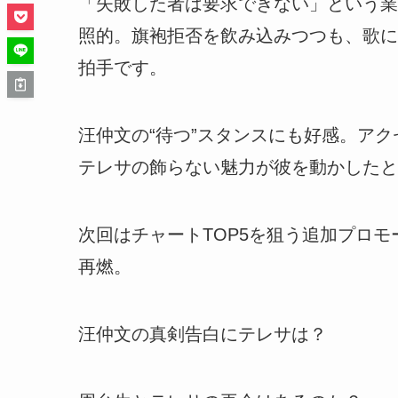
「失敗した者は要求できない」という業
照的。旗袍拒否を飲み込みつつも、歌に
拍手です。
汪仲文の“待つ”スタンスにも好感。ア
テレサの飾らない魅力が彼を動かしたと
次回はチャートTOP5を狙う追加プロ
再燃。
汪仲文の真剣告白にテレサは？