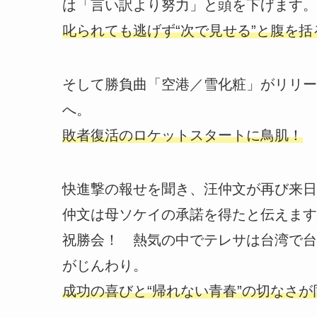
は「言い訳より努力」と頭を下げます。
叱られても逃げず“次で見せる”と腹を
そして勝負曲「空港／雪化粧」がリリース
へ。
敗者復活のロケットスタートに鳥肌！
快進撃の報せを聞き、汪仲文が再び来日
仲文は母ソケイの承諾を得たと伝えます
祝勝会！ 熱気の中でテレサは台湾で台
がじんわり。
成功の喜びと“帰れない青春”の切なさ