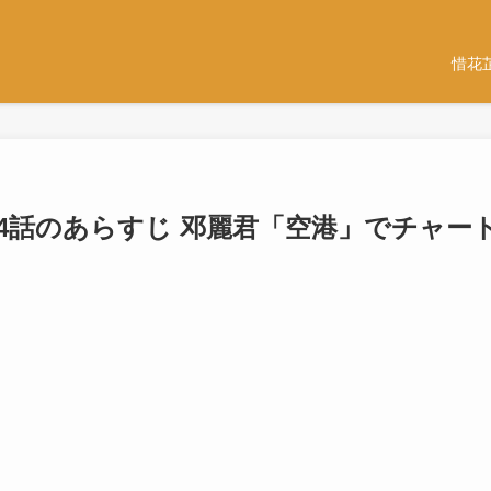
惜花
34話のあらすじ 邓麗君「空港」でチャー