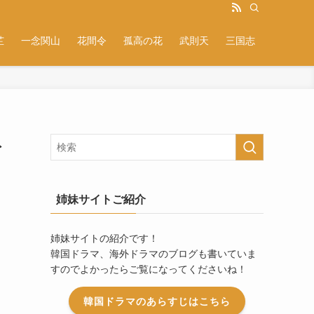
芷
一念関山
花間令
孤高の花
武則天
三国志
ト
姉妹サイトご紹介
姉妹サイトの紹介です！
韓国ドラマ、海外ドラマのブログも書いていま
すのでよかったらご覧になってくださいね！
韓国ドラマのあらすじはこちら