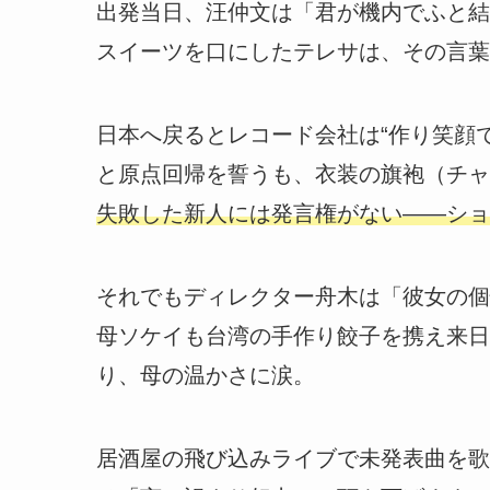
出発当日、汪仲文は「君が機内でふと結
スイーツを口にしたテレサは、その言葉
日本へ戻るとレコード会社は“作り笑顔
と原点回帰を誓うも、衣装の旗袍（チャ
失敗した新人には発言権がない――ショ
それでもディレクター舟木は「彼女の個
母ソケイも台湾の手作り餃子を携え来日
り、母の温かさに涙。
居酒屋の飛び込みライブで未発表曲を歌