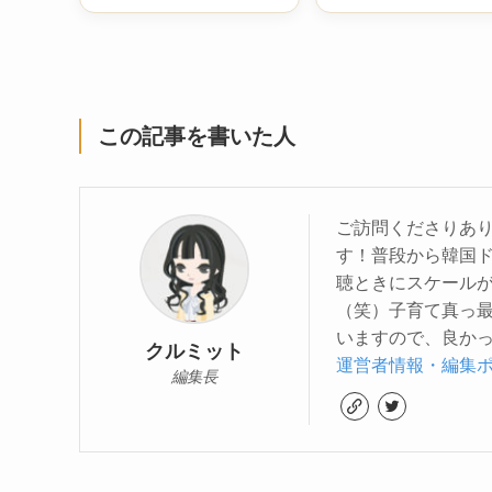
レあらすじ｜潮州
で寿宴を大逆転！
VS本妻の行方は
この記事を書いた人
ご訪問くださりあり
す！普段から韓国
聴ときにスケール
（笑）子育て真っ
いますので、良かっ
クルミット
運営者情報・編集
編集長