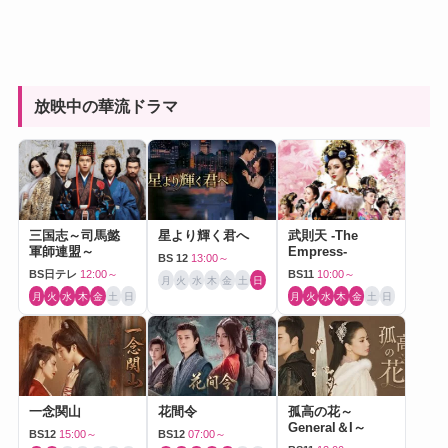
放映中の華流ドラマ
三国志～司馬懿
星より輝く君へ
武則天 -The
軍師連盟～
Empress-
BS 12
13:00～
BS日テレ
12:00～
BS11
10:00～
月
火
水
木
金
土
日
月
火
水
木
金
土
日
月
火
水
木
金
土
日
一念関山
花間令
孤高の花～
General＆I～
BS12
15:00～
BS12
07:00～