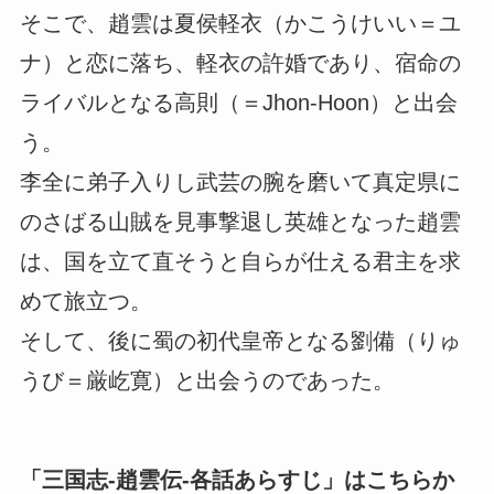
そこで、趙雲は夏侯軽衣（かこうけいい＝ユ
ナ）と恋に落ち、軽衣の許婚であり、宿命の
ライバルとなる高則（＝Jhon-Hoon）と出会
う。
李全に弟子入りし武芸の腕を磨いて真定県に
のさばる山賊を見事撃退し英雄となった趙雲
は、国を立て直そうと自らが仕える君主を求
めて旅立つ。
そして、後に蜀の初代皇帝となる劉備（りゅ
うび＝厳屹寛）と出会うのであった。
「
三国志-趙雲伝-各話あらすじ
」はこちらか