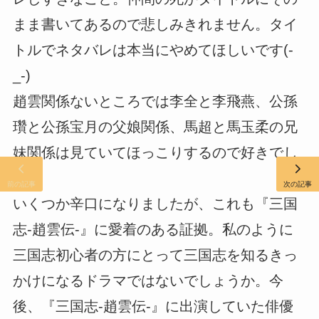
まま書いてあるので悲しみきれません。タイ
トルでネタバレは本当にやめてほしいです(-
_-)
趙雲関係ないところでは李全と李飛燕、公孫
瓚と公孫宝月の父娘関係、馬超と馬玉柔の兄
妹関係は見ていてほっこりするので好きでし
た。
前の記事
次の記事
いくつか辛口になりましたが、これも『三国
志-趙雲伝-』に愛着のある証拠。私のように
三国志初心者の方にとって三国志を知るきっ
かけになるドラマではないでしょうか。今
後、『三国志-趙雲伝-』に出演していた俳優