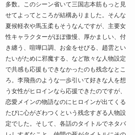
多数。このシーン省いて三国志本筋もっと見
せてよってところが結構ありました。そんな
夏候軽衣や馬玉柔もそうなんですが、主要女
性キャラクターがほぼ傲慢、厚かましい、付
き纏う、喧嘩口調、お金をせびる、趙雲とい
たいがために邪魔する、など散々な人物設定
で共感も応援もできなかったのも残念なとこ
ろ。李飛燕のような一歩引いて好きな人を想
う女性がヒロインなら応援できたのですが、
恋愛メインの物語なのにヒロインが出てくる
たびに心がざわつくという残念すぎる人物設
定でした。そして、各話のタイトルでネタバ
レしすぎなこと。仲間の死がタイトルにその