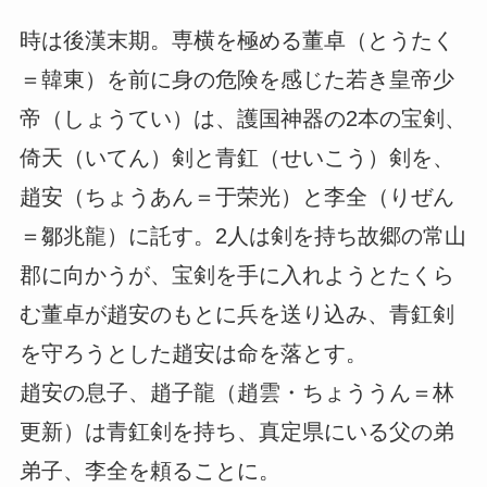
時は後漢末期。専横を極める董卓（とうたく
＝韓東）を前に身の危険を感じた若き皇帝少
帝（しょうてい）は、護国神器の2本の宝剣、
倚天（いてん）剣と青釭（せいこう）剣を、
趙安（ちょうあん＝于荣光）と李全（りぜん
＝鄒兆龍）に託す。2人は剣を持ち故郷の常山
郡に向かうが、宝剣を手に入れようとたくら
む董卓が趙安のもとに兵を送り込み、青釭剣
を守ろうとした趙安は命を落とす。
趙安の息子、趙子龍（趙雲・ちょううん＝林
更新）は青釭剣を持ち、真定県にいる父の弟
弟子、李全を頼ることに。