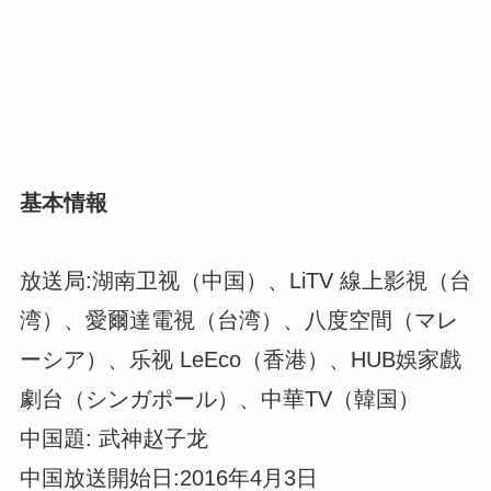
基本情報
放送局:湖南卫视（中国）、LiTV 線上影視（台
湾）、愛爾達電視（台湾）、八度空間（マレ
ーシア）、乐视 LeEco（香港）、HUB娛家戲
劇台（シンガポール）、中華TV（韓国）
中国題: 武神赵子龙
中国放送開始日:2016年4月3日