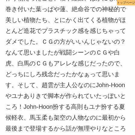
トップページ
巻き付いた葉っぱや蓮、絶命谷での神秘的で
美しい植物たち、とにかく出てくる植物がほ
とんど造花でプラスチック感を感じちゃって
ダメでした。ＣＧの方がいいんじゃないの？
なんて思いましたが戦闘シーンのＣＧや白
虎、白馬のＣＧもアレレな感じだったので、
どっちにしろ残念だったかなぁって思いま
す。そして、趙雲が主人公なのにJohn-Hoon
やユナありきで脚本が作られていたっぽいと
ころ！John-Hoon扮する高則もユナ扮する夏
候軽衣、馬玉柔も架空の人物なのに最初から
最後まで登場するから話が無理やりなところ