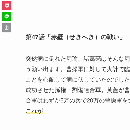
第47話「赤壁（せきへき）の戦い」
突然病に倒れた周瑜、諸葛亮はそんな周
う願い出ます。曹操軍に対して火計で臨
ことを心配して病に伏していたのでした
成功させた孫権・劉備連合軍。黄蓋が曹
合軍はわずか5万の兵で20万の曹操軍
これが