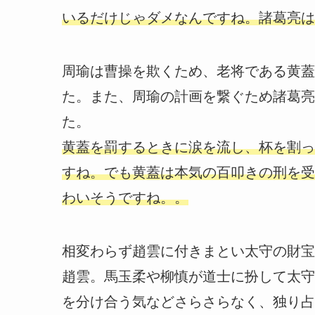
いるだけじゃダメなんですね。諸葛亮は
周瑜は曹操を欺くため、老将である黄蓋
た。また、周瑜の計画を繋ぐため諸葛亮
た。
黄蓋を罰するときに涙を流し、杯を割っ
すね。でも黄蓋は本気の百叩きの刑を受
わいそうですね。。
相変わらず趙雲に付きまとい太守の財宝
趙雲。馬玉柔や柳慎が道士に扮して太守
を分け合う気などさらさらなく、独り占