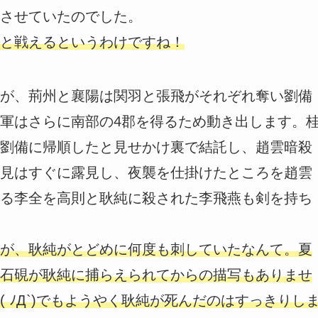
させていたのでした。
と戦えるというわけですね！
が、荊州と襄陽は関羽と張飛がそれぞれ奪い劉備
軍はさらに南部の4郡を得るため動き出します。
劉備に帰順したと見せかけ裏で結託し、趙雲暗殺
見はすぐに露見し、夜襲を仕掛けたところを趙雲
る李全を高則と耿純に殺された李飛燕も剣を持ち
が、耿純がとどめに何度も刺していたなんて。夏
石硯が耿純に捕らえられてからの描写もありませ
 ﾉД`)でもようやく耿純が死んだのはすっきりし