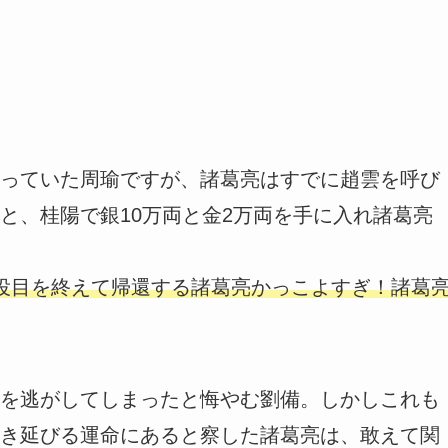
っていた周瑜ですが、諸葛亮はすでに趙雲を呼び
と、桂陽で銀10万両と金2万両を手に入れ諸葛亮
役目を終えて帰還する諸葛亮かっこよすぎ！諸葛
を逃がしてしまったと悔やむ劉備。しかしこれも
き延びる運命にあると察した諸葛亮は、敢えて関