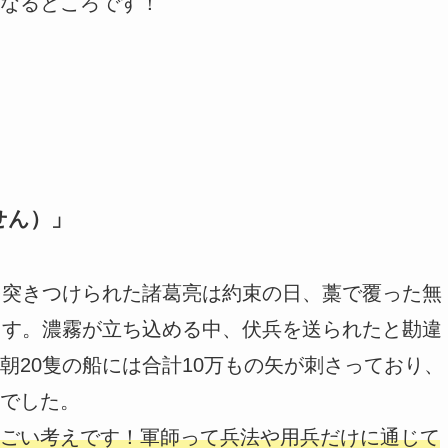
なるところです！
せん）」
を突きつけられた諸葛亮は約束の日、藁で覆った無
ます。濃霧が立ち込める中、伏兵を送られたと勘違
朝20隻の船には合計10万もの矢が刺さっており、
でした。
ごい考えです！軍師って兵法や用兵だけに通じて