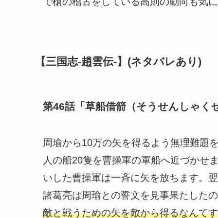
で槍の稽古をしている高則の動向も気に
【三国志-趙雲伝-】(ネタバレあり)
第46話「草船借箭（そうせんしゃく
周瑜から10万の矢を得るよう無理難題
人の船20隻を曹操軍の軍船へ近づかせ
いした曹操軍は一斉に矢を放ちます。翌
諸葛亮は周瑜との誓文を見事果たしたの
敵と戦うための矢を敵から得るなんてす