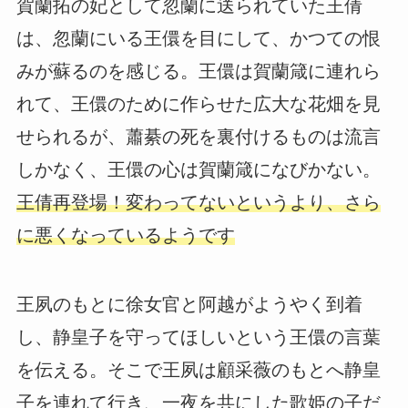
賀蘭拓の妃として忽蘭に送られていた王倩
は、忽蘭にいる王儇を目にして、かつての恨
みが蘇るのを感じる。王儇は賀蘭箴に連れら
れて、王儇のために作らせた広大な花畑を見
せられるが、蕭綦の死を裏付けるものは流言
しかなく、王儇の心は賀蘭箴になびかない。
王倩再登場！変わってないというより、さら
に悪くなっているようです
王夙のもとに徐女官と阿越がようやく到着
し、静皇子を守ってほしいという王儇の言葉
を伝える。そこで王夙は顧采薇のもとへ静皇
子を連れて行き、一夜を共にした歌姫の子だ