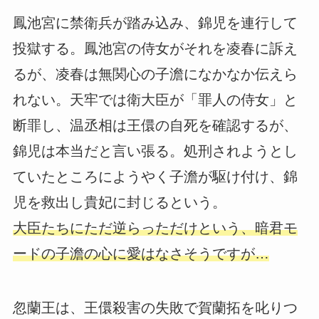
鳳池宮に禁衛兵が踏み込み、錦児を連行して
投獄する。鳳池宮の侍女がそれを凌春に訴え
るが、凌春は無関心の子澹になかなか伝えら
れない。天牢では衛大臣が「罪人の侍女」と
断罪し、温丞相は王儇の自死を確認するが、
錦児は本当だと言い張る。処刑されようとし
ていたところにようやく子澹が駆け付け、錦
児を救出し貴妃に封じるという。
大臣たちにただ逆らっただけという、暗君モ
ードの子澹の心に愛はなさそうですが…
忽蘭王は、王儇殺害の失敗で賀蘭拓を叱りつ