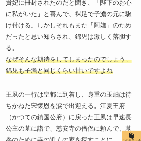
貴妃に冊封されたのだと聞き、「陛下のお心
に私がいた」と喜んで、裸足で子澹の元に駆
け付ける。しかしそれもまた「阿嫵」のため
だったと思い知らされ、錦児は激しく落胆す
る。
なぜそんな期待をしてしまったのでしょう。
錦児も子澹と同じくらい甘いですよね
王夙の一行は皇都に到着し、身重の玉岫は待
ちかねた宋懷恩を涙で出迎える。江夏王府
（かつての鎮国公府）に戻った王夙は早速長
公主の墓に詣で、慈安寺の僧侶に頼んで、墓
参のために寺の近くの家を探すことに。
このドラマ全