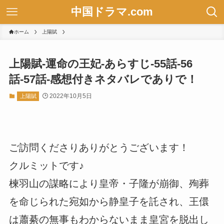
中国ドラマ.com
ホーム
上陽賦
上陽賦-運命の王妃-あらすじ-55話-56
話-57話-感想付きネタバレでありで！
2022年10月5日
上陽賦
ご訪問くださりありがとうございます！
クルミットです♪
楝羽山の謀略により皇帝・子隆が崩御、殉葬
を命じられた宛如から静皇子を託され、王儇
は蕭綦の無事もわからないまま皇宮を脱出し