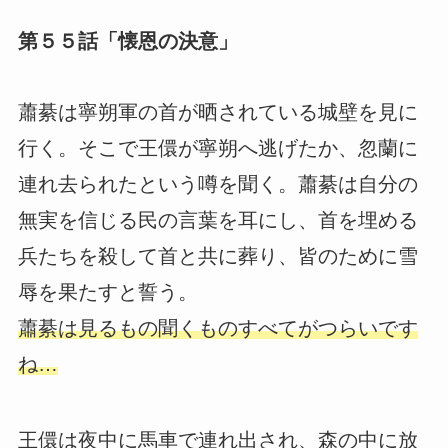
第５５話「懐恩の決意」
蕭綦は寧朔軍の首が晒されている城壁を見に
行く。そこで王儇が寧朔へ逃げたか、忽蘭に
連れ去られたという噂を聞く。蕭綦は自分の
無実を信じる民の言葉を耳にし、首を埋める
兵たちを殺して首と共に葬り、皆のために雪
辱を果たすと誓う。
蕭綦は見るもの聞くものすべてがつらいです
ね…
王儇は夜中に馬車で連れ出され、森の中に放