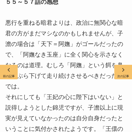
５５～５７話の感想
悪行を重ねる暗君よりは、政治に無関心な暗
君の方がまだマシなのかもしれませんが、子
澹の場合は「天下＝阿嫵」がゴールだったの
で、「阿嫵なき玉座」に全く関心を示さなく
なるのは道理。むしろ「阿嫵」という餌を鼻
先にぶら下げて走り続けさせるべきだったの
前の記事
次の記事
では。
それにしても「王妃の心に陛下はいない」と
説得しようとした錦児ですが、子澹以上に現
実が見えていなかったのは自分自身だったと
いうことに気付かされたようです。「王儇の