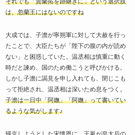
それでも「賀蘭拓を跡継ぎに」という選択肢
は、忽蘭王にはないのですね
大成では、子澹が寧朔軍に対して大赦を行っ
たことで、大臣たちが「陛下の腹の内が読め
ない」と困惑していた。温丞相は慎重に動く
時だと諫め、国のため働こうと呼びかける。
しかし子澹に謁見を申し入れても、閉じこも
って拒絶され、温丞相は深いため息をつく。
子澹は一日中「阿嫵」「阿嫵」って書いてい
るような気がします♪
帰京しようとした宋懷恩に、王夙が皇太后の