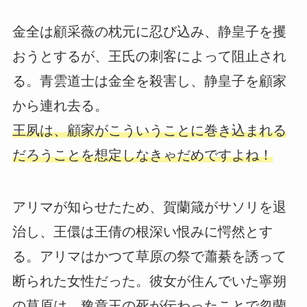
金全は顧采薇の枕元に忍び込み、静皇子を攫
おうとするが、王氏の刺客によって阻止され
る。青雲道士は金全を殺害し、静皇子を顧家
から連れ去る。
王夙は、顧家がこういうことに巻き込まれる
だろうことを想定しなきゃだめですよね！
アリマが知らせたため、賀蘭箴がサソリを退
治し、王儇は王倩の根深い恨みに愕然とす
る。アリマはかつて草原の祭で蕭綦を誘って
断られた女性だった。彼女が住んでいた寧朔
の草原は、豫章王の死が伝わったことで忽蘭