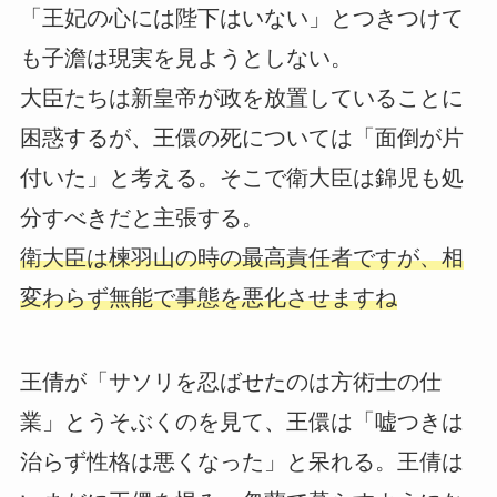
「王妃の心には陛下はいない」とつきつけて
も子澹は現実を見ようとしない。
大臣たちは新皇帝が政を放置していることに
困惑するが、王儇の死については「面倒が片
付いた」と考える。そこで衛大臣は錦児も処
分すべきだと主張する。
衛大臣は楝羽山の時の最高責任者ですが、相
変わらず無能で事態を悪化させますね
王倩が「サソリを忍ばせたのは方術士の仕
業」とうそぶくのを見て、王儇は「嘘つきは
治らず性格は悪くなった」と呆れる。王倩は