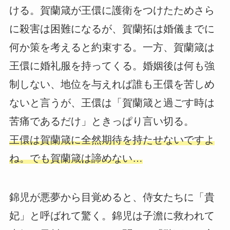
ける。賀蘭箴が王儇に護衛をつけたためさら
に殺害は困難になるが、賀蘭拓は婚儀までに
何か策を考えると約束する。一方、賀蘭箴は
王儇に婚礼服を持ってくる。婚姻後は何も強
制しない、地位を与えれば誰も王儇を苦しめ
ないと言うが、王儇は「賀蘭箴と過ごす時は
苦痛であるだけ」ときっぱり言い切る。
王儇は賀蘭箴に全然期待を持たせないですよ
ね。でも賀蘭箴は諦めない…
錦児が悪夢から目覚めると、侍女たちに「貴
妃」と呼ばれて驚く。錦児は子澹に救われて