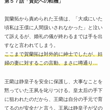
第５７話「貴妃への転機」
賀蘭拓から責められた王倩は、「大成にいた
頃私は王儇に人間扱いされなかった」と泣い
て訴えるが、婚礼の儀が終わるまでは手を出
すなと言われてしまう。
ここまで賀蘭拓は対外的に紳士でしたが、妊
婦の妻に対するこの言動、まさに噂通り…
王藺は静皇子を安全に保護し、大事なことを
黙っていた王夙を叱りつける。皇太后の手下
に狙われたのだから、王藺は自分の手元で育
てるのが安全だと言う。王夙は静皇子が父の