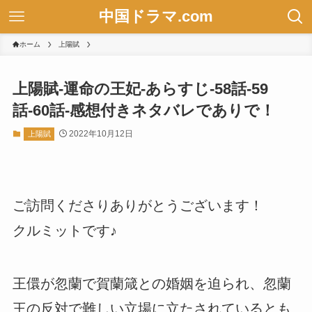
中国ドラマ.com
ホーム
上陽賦
上陽賦-運命の王妃-あらすじ-58話-59
話-60話-感想付きネタバレでありで！
2022年10月12日
上陽賦
ご訪問くださりありがとうございます！
クルミットです♪
王儇が忽蘭で賀蘭箴との婚姻を迫られ、忽蘭
王の反対で難しい立場に立たされているとも