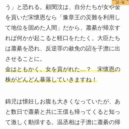
話一覧
う」と恐れる。顧閔汶は、自分たちが女や金
を貢いだ宋懷恩なら「豫章王の災難を利用し
て地位を固めた人間」だから、蕭綦が帰京す
れば何かが起こると軽口をたたく。大臣たち
は蕭綦を恐れ、反逆罪の赦免の詔を子澹に出
させることに。
金はともかく、女を貢がれた…？ 宋懷恩の
株がどんどん暴落していきますね！
錦児は懐妊しお腹も大きくなっていたが、あ
と数日で蕭綦と共に王儇も帰ってくると知っ
て激しく動揺する。温丞相は子澹に蕭綦の帰