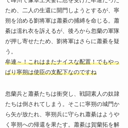
ため、二人の生還に開門しようとするが、寧
朔を治める劉将軍は蕭綦の捕縛を命じる。蕭
綦は濡れ衣を訴えるが、後ろから忽蘭の軍隊
が押し寄せたため、劉将軍はさらに蕭綦を疑
う。
牟連～！これはまたナイスな配置！でもやっ
ぱり寧朔は使臣の支配下なのですね
忽蘭兵と蕭綦たちは衝突し、戦闘素人の奴隷
たちは倒されてしまう。そこに寧朔の城門か
ら矢が放たれ、寧朔兵に守られ蕭綦はようや
く寧朔への帰還を果たす。蕭綦は賀蘭拓を解