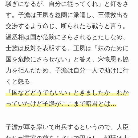
騒ぎになるが、自分に従ってくれ」と釘をさ
す。子澹は王夙を忽蘭に派遣し、王儇救出を
交渉するよう命じ、断られたら戦うと言う。
温丞相は国が危険にさらされるとたしなめ、
士族は反対を表明する。王夙は「妹のために
国を危険にさらせない」と答え、宋懷恩も協
力を拒んだため、子澹は自分一人で助けに行
くと怒る。
「国などどうでもいい」ときましたか。わか
っていたけど子澹がここまで暗君とは…
子澹が軍を率いて出兵するというので、大臣