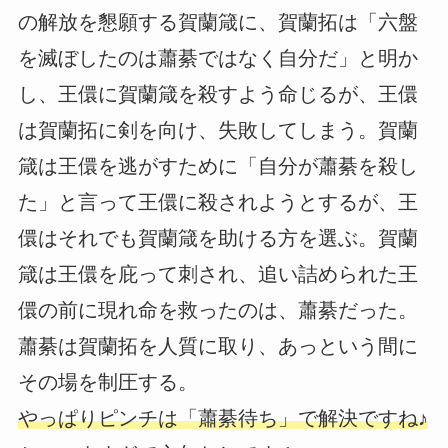
の解放を懇願する賀蘭箴に、賀蘭拓は「六盤
を滅ぼしたのは蕭綦ではなく自分だ」と明か
し、王儇に賀蘭箴を殺すよう命じるが、王儇
は賀蘭拓に剣を向け、失敗してしまう。賀蘭
箴は王儇を逃がすために「自分が蕭綦を殺し
た」と言って王儇に殺されようとするが、王
儇はそれでも賀蘭箴を助ける方を選ぶ。賀蘭
箴は王儇を庇って刺され、追い詰められた王
儇の前に現れ命を救ったのは、蕭綦だった。
蕭綦は賀蘭拓を人質に取り、あっという間に
その場を制圧する。
やっぱりピンチは「蕭綦待ち」で解決ですね♪