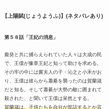
【上陽賦(じょうようふ)】(ネタバレあり)
第５８話「王妃の消息」
龐癸と共に捕らえられていた人々は大成の民
で、王儇が豫章王妃と知って助けを求める。
その牢の中には竇夫人の子・沁之と小禾がお
り、王儇は彼らから蕭綦を襲ったのは賀蘭箴
だと知る。そして蕭綦が大勢の敵に囲まれて
殺された、と聞いて王儇は呆然とする。
賀蘭箴は、子供たちを自分が世話するとか言