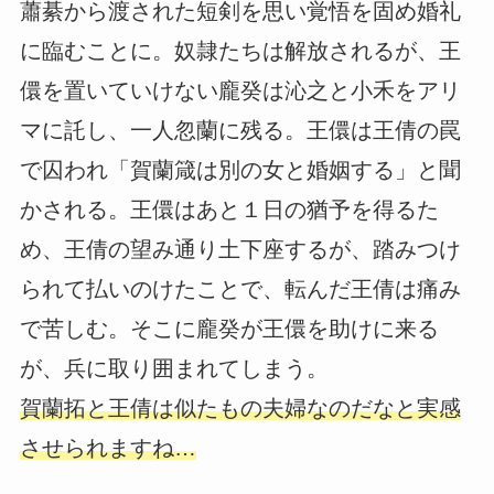
蕭綦から渡された短剣を思い覚悟を固め婚礼
に臨むことに。奴隷たちは解放されるが、王
儇を置いていけない龐癸は沁之と小禾をアリ
マに託し、一人忽蘭に残る。王儇は王倩の罠
で囚われ「賀蘭箴は別の女と婚姻する」と聞
かされる。王儇はあと１日の猶予を得るた
め、王倩の望み通り土下座するが、踏みつけ
られて払いのけたことで、転んだ王倩は痛み
で苦しむ。そこに龐癸が王儇を助けに来る
が、兵に取り囲まれてしまう。
賀蘭拓と王倩は似たもの夫婦なのだなと実感
させられますね…