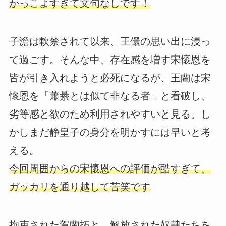
かっこよすぎて文句なしです！
子澹は軟禁されて以来、王儇の思い出に浸っ
て過ごす。そんな中、存在感を増す宋懷恩を
皆が引き入れようと必死になるが、王藺は宋
懷恩を「蕭綦とは似て非なる者」と看破し、
劣等感と欲のため利用されやすいと見る。し
かしまだ静皇子の身分を明かすには早いと考
える。
今回周囲からの宋懷恩への評価が酷すぎて、
ガッカリを通り越して苦笑です
拘束された賀蘭拓と、解放された奴隷たちを