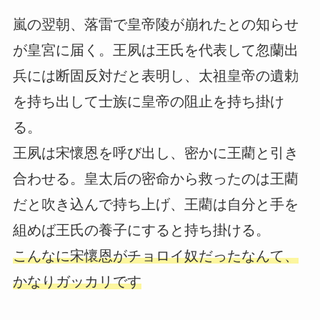
嵐の翌朝、落雷で皇帝陵が崩れたとの知らせ
が皇宮に届く。王夙は王氏を代表して忽蘭出
兵には断固反対だと表明し、太祖皇帝の遺勅
を持ち出して士族に皇帝の阻止を持ち掛け
る。
王夙は宋懷恩を呼び出し、密かに王藺と引き
合わせる。皇太后の密命から救ったのは王藺
だと吹き込んで持ち上げ、王藺は自分と手を
組めば王氏の養子にすると持ち掛ける。
こんなに宋懷恩がチョロイ奴だったなんて、
かなりガッカリです