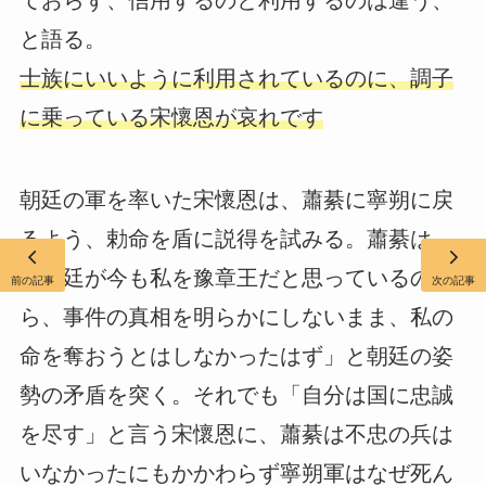
と語る。
士族にいいように利用されているのに、調子
に乗っている宋懷恩が哀れです
朝廷の軍を率いた宋懷恩は、蕭綦に寧朔に戻
るよう、勅命を盾に説得を試みる。蕭綦は
「朝廷が今も私を豫章王だと思っているのな
前の記事
次の記事
ら、事件の真相を明らかにしないまま、私の
命を奪おうとはしなかったはず」と朝廷の姿
勢の矛盾を突く。それでも「自分は国に忠誠
を尽す」と言う宋懷恩に、蕭綦は不忠の兵は
いなかったにもかかわらず寧朔軍はなぜ死ん