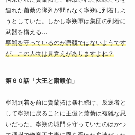
連れた蕭綦の隊列が間もなく寧朔に到着しよ
うとしていた。しかし寧朔軍は集団の到着に
武器を構える…
寧朔を守っているのが唐競ではないようです
が、この人物は見覚えがありますよね？
第６０話「大王と粛毅伯」
寧朔到着を前に賀蘭拓は暴れ続け、反逆者と
して寧朔に戻ることに王儇と蕭綦は複雑な思
いだった。寧朔の城門を守っていたのはかつ
て暉州で豫章王夫妻に恩を受けた牟連だった