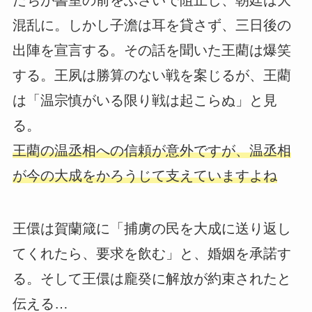
たちが書室の前をふさいで阻止し、朝廷は大
混乱に。しかし子澹は耳を貸さず、三日後の
出陣を宣言する。その話を聞いた王藺は爆笑
する。王夙は勝算のない戦を案じるが、王藺
は「温宗慎がいる限り戦は起こらぬ」と見
る。
王藺の温丞相への信頼が意外ですが、温丞相
が今の大成をかろうじて支えていますよね
王儇は賀蘭箴に「捕虜の民を大成に送り返し
てくれたら、要求を飲む」と、婚姻を承諾す
る。そして王儇は龐癸に解放が約束されたと
伝える…