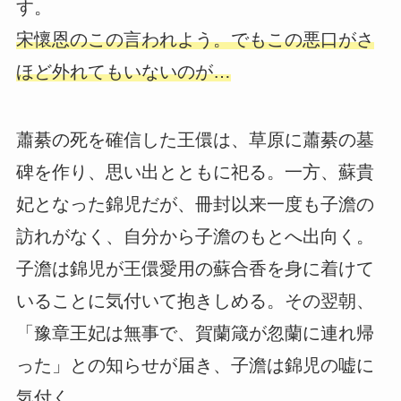
す。
宋懷恩のこの言われよう。でもこの悪口がさ
ほど外れてもいないのが…
蕭綦の死を確信した王儇は、草原に蕭綦の墓
碑を作り、思い出とともに祀る。一方、蘇貴
妃となった錦児だが、冊封以来一度も子澹の
訪れがなく、自分から子澹のもとへ出向く。
子澹は錦児が王儇愛用の蘇合香を身に着けて
いることに気付いて抱きしめる。その翌朝、
「豫章王妃は無事で、賀蘭箴が忽蘭に連れ帰
った」との知らせが届き、子澹は錦児の嘘に
気付く。