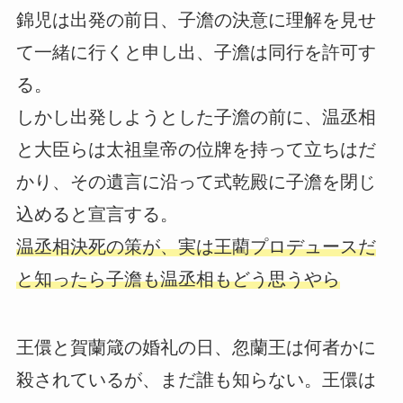
錦児は出発の前日、子澹の決意に理解を見せ
て一緒に行くと申し出、子澹は同行を許可す
る。
しかし出発しようとした子澹の前に、温丞相
と大臣らは太祖皇帝の位牌を持って立ちはだ
かり、その遺言に沿って式乾殿に子澹を閉じ
込めると宣言する。
温丞相決死の策が、実は王藺プロデュースだ
と知ったら子澹も温丞相もどう思うやら
王儇と賀蘭箴の婚礼の日、忽蘭王は何者かに
殺されているが、まだ誰も知らない。王儇は