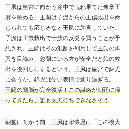
王夙は皇宮に向かう途中で荒れ果てた豫章王
府を眺める。王藺は子澹からの王儇救出を命
じられても応じるなと王夙に助言していた。
子澹は王儇救出で士族の反発を買うことが予
想され、王藺はその混乱を利用して王氏の再
興を目論み、忽蘭にいる方が安全だと娘の救
出を後回しにするという。王夙は皇宮で錦児
に会うが、錦児は硬い表情で通り過ぎる。
王藺の頭脳が完全復活！この謀略が朝廷に帰
ってきたら、誰も太刀打ちできなさそう
朝堂に向かう前、王夙は宋懷恩に「この後大