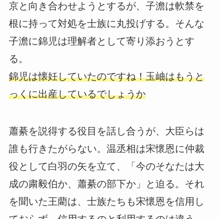
京と向き合わせようとするが、子澹は軟禁を
根に持って対処を士族に丸投げする。そんな
子澹に錦児は理解者として寄り添おうとす
る。
錦児は懐妊していたのですね！玉岫はもうと
っくに出産しているでしょうか
蕭綦を説得する役目を話し合うが、大臣らは
誰も行きたがらない。温丞相は宋懷恩に仲裁
役として白羽の矢を立て、「今のそなたは大
成の粛毅伯か、蕭綦の部下か」と迫る。それ
を聞いた王藺は、士族たちも宋懷恩を信用し
ておらず、信用するのと利用するのは違う、