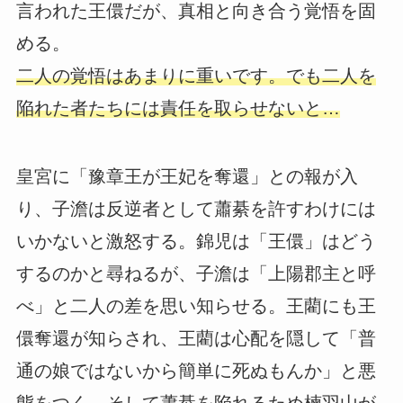
言われた王儇だが、真相と向き合う覚悟を固
める。
二人の覚悟はあまりに重いです。でも二人を
陥れた者たちには責任を取らせないと…
皇宮に「豫章王が王妃を奪還」との報が入
り、子澹は反逆者として蕭綦を許すわけには
いかないと激怒する。錦児は「王儇」はどう
するのかと尋ねるが、子澹は「上陽郡主と呼
べ」と二人の差を思い知らせる。王藺にも王
儇奪還が知らされ、王藺は心配を隠して「普
通の娘ではないから簡単に死ぬもんか」と悪
態をつく。そして蕭綦を陥れるため楝羽山が