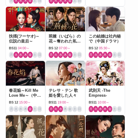
月
火
水
木
金
土
日
月
火
水
木
金
土
日
扶揺(フーヤオ)～
荊棘（いばら）の
この結婚は社内秘
伝説の皇后～
花～奪われた私～
で（中国ドラマ）
（中国ドラマ）
BS11
04:00～
BS 12
07:00～
BS 12
05:30～
月
火
水
木
金
土
日
月
火
水
木
金
土
日
月
火
水
木
金
土
日
春花焔～Kill Me
テレサ・テン 歌
武則天 -The
Love Me～（中国
姫を愛した人々
Empress-
ドラマ）
BS 12
15:00～
BS11
19:00～
BS11
10:00～
月
火
水
木
金
土
日
月
火
水
木
金
土
日
月
火
水
木
金
土
日