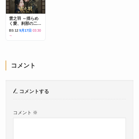
雲之羽 ～揺らめ
く愛、刹那の二人
～
BS 12
9月17日
03:30
～
コメント
コメントする
コメント
※