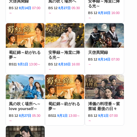
天啓異聞録
風の吹く場所へ
安寧録～海棠に降
る光～
BS 12
8月14日
07:00
BS 12
8月27日
05:30
～
～
BS 12
8月10日
16:00
～
蜀紅錦～紡がれる
安寧録～海棠に降
天啓異聞録
夢～
る光～
BS 12
8月14日
07:00
BS11
9月1日
13:00～
BS 12
8月10日
16:00
～
～
風の吹く場所へ～
蜀紅錦～紡がれる
溥儀の料理番～紫
love yourself～
夢～
禁城 最後の日々
BS 12
8月27日
05:30
BS11
9月1日
13:00～
BS 12
9月1日
07:00
～
～