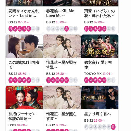
花間令＜かかんれ
春花焔～Kill Me
荊棘（いばら）の
い＞～Lost in
Love Me～
花～奪われた私～
Love～
BS 12
07:00～
BS 12
15:00～
BS 12
07:00～
月
火
水
木
金
土
日
月
火
水
木
金
土
日
月
火
水
木
金
土
日
この結婚は社内秘
惜花芷～星が照ら
錦衣夜行 愛と密
で
す道～
命
BS 12
05:30～
BS 12
03:30～
TOKYO MX
11:04～
月
火
水
木
金
土
日
月
火
水
木
金
土
日
月
火
水
木
金
土
日
扶揺(フーヤオ)～
惜花芷～星が照ら
星より輝く君へ
伝説の皇后～
す道～
BS 12
13:00～
BS11
04:00～
BS 12
03:30～
月
火
水
木
金
土
日