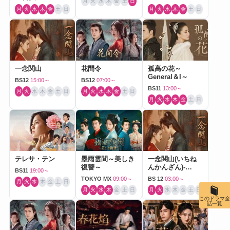
月
火
水
木
金
土
日
月
火
水
木
金
土
日
月
火
水
木
金
土
日
一念関山
花間令
孤高の花～
General＆I～
BS12
15:00～
BS12
07:00～
BS11
13:00～
月
火
水
木
金
土
日
月
火
水
木
金
土
日
月
火
水
木
金
土
日
テレサ・テン
墨雨雲間～美しき
一念関山(いちね
復讐～
んかんざん)-
BS11
19:00～
Journey to Love-
TOKYO MX
09:00～
BS 12
03:00～
月
火
水
木
金
土
日
月
火
水
木
金
土
日
月
火
水
木
金
土
日
このドラマ全
話一覧