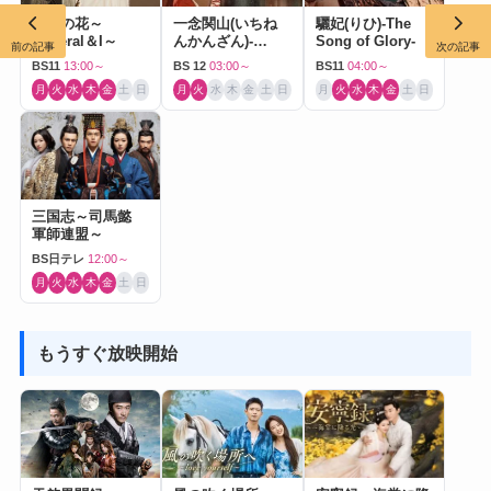
孤高の花～
一念関山(いちね
驪妃(りひ)-The
General＆I～
んかんざん)-
Song of Glory-
前の記事
次の記事
Journey to Love-
BS11
13:00～
BS 12
03:00～
BS11
04:00～
月
火
水
木
金
土
日
月
火
水
木
金
土
日
月
火
水
木
金
土
日
三国志～司馬懿
軍師連盟～
BS日テレ
12:00～
月
火
水
木
金
土
日
もうすぐ放映開始