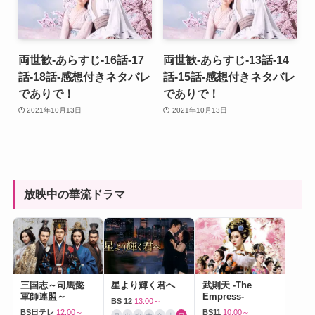
両世歓-あらすじ-16話-17
両世歓-あらすじ-13話-14
話-18話-感想付きネタバレ
話-15話-感想付きネタバレ
でありで！
でありで！
2021年10月13日
2021年10月13日
放映中の華流ドラマ
三国志～司馬懿
星より輝く君へ
武則天 -The
軍師連盟～
Empress-
BS 12
13:00～
BS日テレ
12:00～
BS11
10:00～