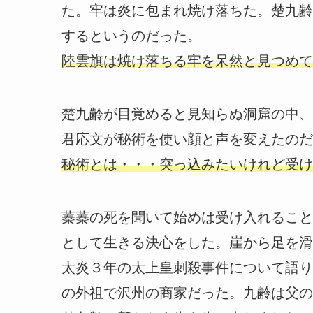
た。牢は炎に包まれ焼け落ちた。楚九齢
するというのだった。
陸雲旗は焼け落ちる牢を呆然と見つめて
楚九齢が目覚めると見知らぬ洞窟の中、
君応文が秘術を使い顔と声を変えたのだ
秘術とは・・・突っ込みたいけれど受け
蓁蓁の死を聞いて始めは受け入れること
として生きる決心をした。崖から足を滑
太炎３年の太上皇刺殺事件について語り
の外祖で沢州の商家だった。九齢は父の