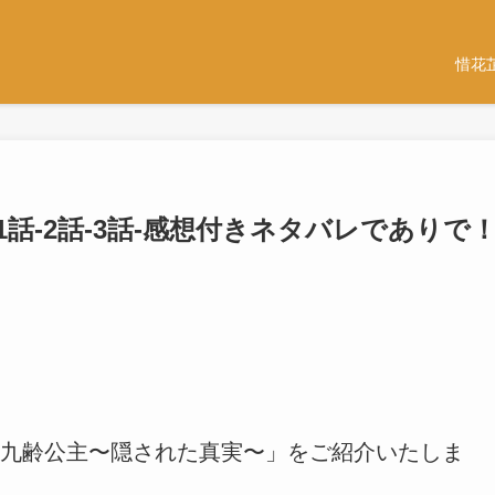
惜花
1話-2話-3話-感想付きネタバレでありで
九齢公主〜隠された真実〜」をご紹介いたしま