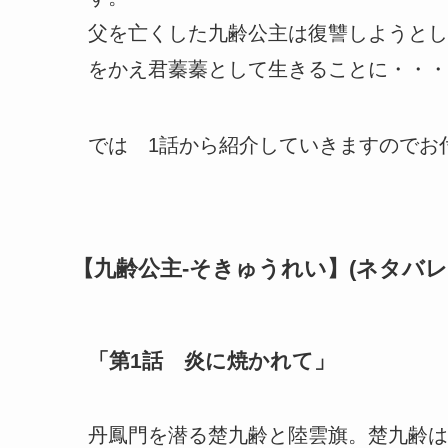
父を亡くした九齢公主は復讐しようとし
をかえ君蓁蓁として生きることに・・・
では 1話から紹介していきますのでお
【九齢公主-そきゅうれい】(ネタバレ
「第1話 炎に焼かれて」
丹鳳門を潜る楚九齢と陸雲旗。楚九齢は