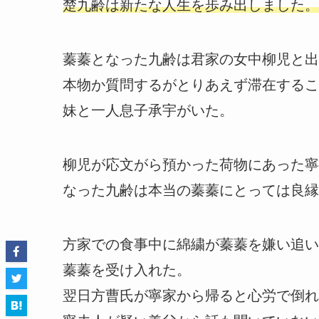
楚九齢は新たな人生を歩み出しました。
蓁蓁となった九齢は君家の女中柳児と出
本物か質問するがとりあえず滞在するこ
妹と一人息子承宇がいた。
柳児が応文がら預かった荷物にあった寧
なった九齢は本当の蓁蓁にとっては良縁
方家での食事中に綿繍が蓁蓁を嫌い追い
蓁蓁を受け入れた。
翌日方曹氏が寧家から帰ると心労で倒れ