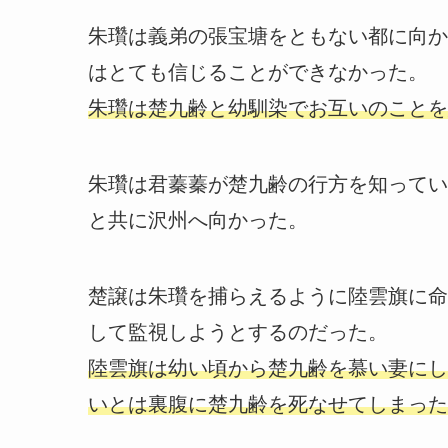
朱瓚は義弟の張宝塘をともない都に向か
はとても信じることができなかった。
朱瓚は楚九齢と幼馴染でお互いのことを
朱瓚は君蓁蓁が楚九齢の行方を知ってい
と共に沢州へ向かった。
楚譲は朱瓚を捕らえるように陸雲旗に命
して監視しようとするのだった。
陸雲旗は幼い頃から楚九齢を慕い妻にし
いとは裏腹に楚九齢を死なせてしまった