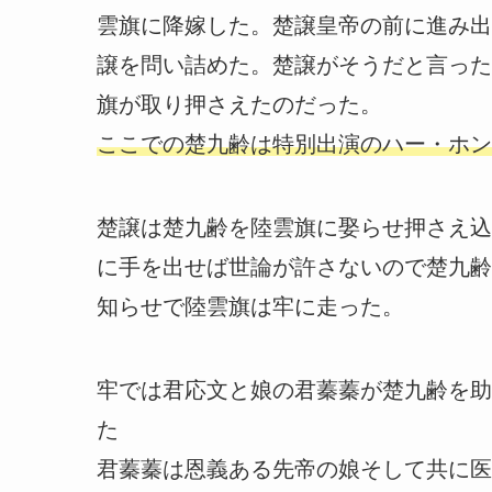
雲旗に降嫁した。楚譲皇帝の前に進み出
譲を問い詰めた。楚譲がそうだと言った
旗が取り押さえたのだった。
ここでの楚九齢は特別出演のハー・ホン
楚譲は楚九齢を陸雲旗に娶らせ押さえ込
に手を出せば世論が許さないので楚九齢
知らせで陸雲旗は牢に走った。
牢では君応文と娘の君蓁蓁が楚九齢を助
た
君蓁蓁は恩義ある先帝の娘そして共に医