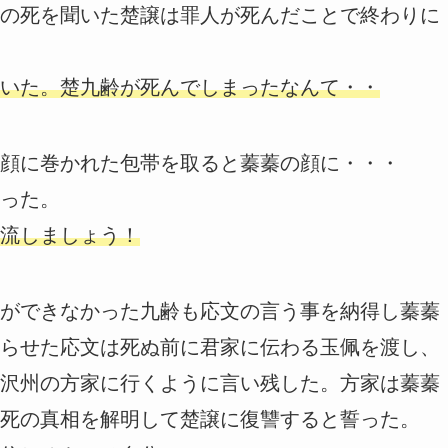
の死を聞いた楚譲は罪人が死んだことで終わりに
いた。楚九齢が死んでしまったなんて・・
顔に巻かれた包帯を取ると蓁蓁の顔に・・・
った。
流しましょう！
ができなかった九齢も応文の言う事を納得し蓁蓁
らせた応文は死ぬ前に君家に伝わる玉佩を渡し、
沢州の方家に行くように言い残した。方家は蓁蓁
死の真相を解明して楚譲に復讐すると誓った。