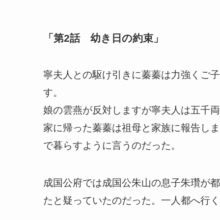
「第2話 幼き日の約束」
寧夫人との駆け引きに蓁蓁は力強くご子
す。
娘の雲燕が反対しますが寧夫人は五千両
家に帰った蓁蓁は祖母と家族に報告しま
で暮らすように言うのだった。
成国公府では成国公朱山の息子朱瓚が都
たと疑っていたのだった。一人都へ行く