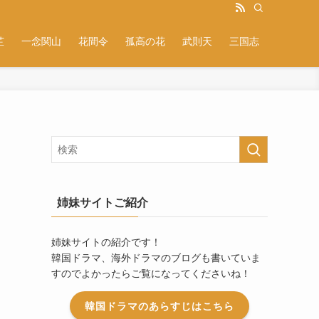
芷
一念関山
花間令
孤高の花
武則天
三国志
！
姉妹サイトご紹介
姉妹サイトの紹介です！
韓国ドラマ、海外ドラマのブログも書いていま
すのでよかったらご覧になってくださいね！
韓国ドラマのあらすじはこちら