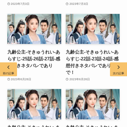
2023年7月3日
2023年7月3日
九齢公主-そきゅうれい-あ
九齢公主-そきゅうれい-あ
らすじ-25話-26話-27話-感
らすじ-22話-23話-24話-感
想付きネタバレであり
想付きネタバレであり
で！
で！
前の記事
次の記事
2023年6月26日
2023年6月26日