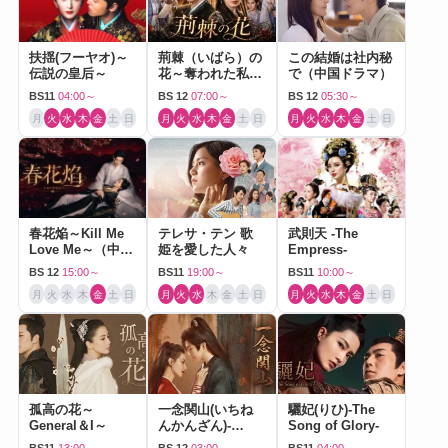
扶揺(フーヤオ)～
荊棘（いばら）の
この結婚は社内秘
伝説の皇后～
花～奪われた私～
で（中国ドラマ）
（中国ドラマ）
BS11
04:00～
BS 12
07:00～
BS 12
05:30～
月
火
水
木
金
土
日
月
火
水
木
金
土
日
月
火
水
木
金
土
日
春花焔～Kill Me
テレサ・テン 歌
武則天 -The
Love Me～（中国
姫を愛した人々
Empress-
ドラマ）
BS 12
15:00～
BS11
19:00～
BS11
10:00～
月
火
水
木
金
土
日
月
火
水
木
金
土
日
月
火
水
木
金
土
日
孤高の花～
一念関山(いちね
驪妃(りひ)-The
General＆I～
んかんざん)-
Song of Glory-
Journey to Love-