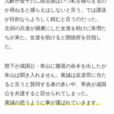
九齢が金十八に陸雲旗はいつ私を捕らえるの
か尋ねると捕らえはしないと言う。では護送
が目的ならよろしく頼むと言うのだった。
北祁の兵達が捕虜にした女達を助けに朱瓚た
ちが来た。女達を助けると開徳府を目指し
た。
陛下が成国公・朱山に撤退の命令を出したが
朱山は聞き入れません。黄誠は反逆罪に当た
ると言うと賛同する者の多い中、寧炎が成国
公を弁護すると罰せられてしまった。
黄誠の思うように事が運ばれていきます。