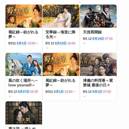
蜀紅錦～紡がれる
安寧録～海棠に降
天啓異聞録
夢～
る光～
BS 12
8月14日
07:00
BS11
9月1日
13:00～
BS 12
8月10日
16:00
～
～
風の吹く場所へ～
蜀紅錦～紡がれる
溥儀の料理番～紫
love yourself～
夢～
禁城 最後の日々
BS 12
8月27日
05:30
BS11
9月1日
13:00～
BS 12
9月1日
07:00
～
～
雲之羽 ～揺らめ