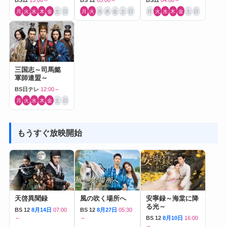
BS11
13:00～
BS 12
03:00～
BS11
04:00～
月
火
水
木
金
土
日
月
火
水
木
金
土
日
月
火
水
木
金
土
日
三国志～司馬懿
軍師連盟～
BS日テレ
12:00～
月
火
水
木
金
土
日
もうすぐ放映開始
天啓異聞録
風の吹く場所へ
安寧録～海棠に降
る光～
BS 12
8月14日
07:00
BS 12
8月27日
05:30
～
～
BS 12
8月10日
16:00
～