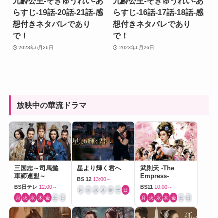
九齢公主-そきゅうれい-あ
九齢公主-そきゅうれい-あ
らすじ-19話-20話-21話-感
らすじ-16話-17話-18話-感
想付きネタバレであり
想付きネタバレであり
で！
で！
2023年6月26日
2023年6月26日
放映中の華流ドラマ
三国志～司馬懿
星より輝く君へ
武則天 -The
軍師連盟～
Empress-
BS 12
13:00～
BS日テレ
12:00～
BS11
10:00～
月
火
水
木
金
土
日
月
火
水
木
金
土
日
月
火
水
木
金
土
日