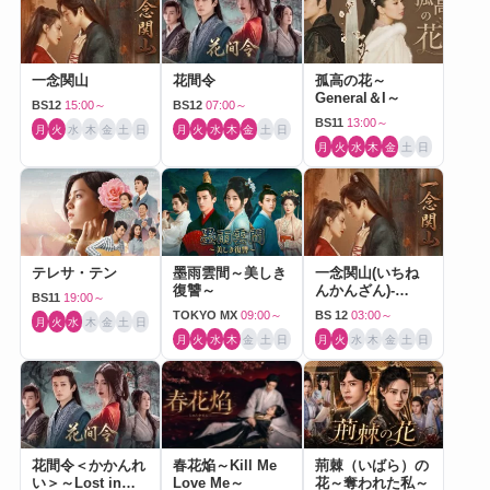
一念関山
花間令
孤高の花～
General＆I～
BS12
15:00～
BS12
07:00～
BS11
13:00～
月
火
水
木
金
土
日
月
火
水
木
金
土
日
月
火
水
木
金
土
日
テレサ・テン
墨雨雲間～美しき
一念関山(いちね
復讐～
んかんざん)-
BS11
19:00～
Journey to Love-
TOKYO MX
09:00～
BS 12
03:00～
月
火
水
木
金
土
日
月
火
水
木
金
土
日
月
火
水
木
金
土
日
花間令＜かかんれ
春花焔～Kill Me
荊棘（いばら）の
い＞～Lost in
Love Me～
花～奪われた私～