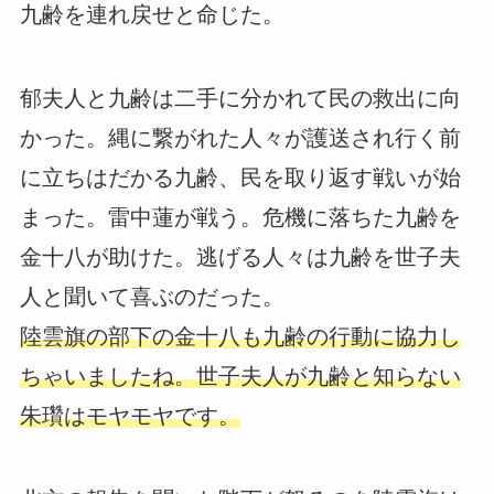
九齢を連れ戻せと命じた。
郁夫人と九齢は二手に分かれて民の救出に向
かった。縄に繋がれた人々が護送され行く前
に立ちはだかる九齢、民を取り返す戦いが始
まった。雷中蓮が戦う。危機に落ちた九齢を
金十八が助けた。逃げる人々は九齢を世子夫
人と聞いて喜ぶのだった。
陸雲旗の部下の金十八も九齢の行動に協力し
ちゃいましたね。世子夫人が九齢と知らない
朱瓚はモヤモヤです。