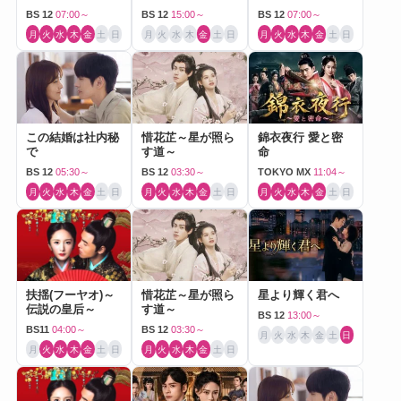
Love～
BS 12
07:00～
BS 12
15:00～
BS 12
07:00～
月
火
水
木
金
土
日
月
火
水
木
金
土
日
月
火
水
木
金
土
日
この結婚は社内秘
惜花芷～星が照ら
錦衣夜行 愛と密
で
す道～
命
BS 12
05:30～
BS 12
03:30～
TOKYO MX
11:04～
月
火
水
木
金
土
日
月
火
水
木
金
土
日
月
火
水
木
金
土
日
扶揺(フーヤオ)～
惜花芷～星が照ら
星より輝く君へ
伝説の皇后～
す道～
BS 12
13:00～
BS11
04:00～
BS 12
03:30～
月
火
水
木
金
土
日
月
火
水
木
金
土
日
月
火
水
木
金
土
日