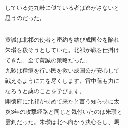
している楚九齢に似ている者は逃がさないと
思うのだった。
黄誠は北祁の使者と密約を結び成国公を陥れ
朱瓚を殺そうとしていた。北祁が戦を仕掛け
てきた。全て黄誠の策略だった。
九齢は種痘を行い民を救い成国公が安心して
戦えるように力を尽くします。雷中蓮も力に
なろうと薬のことを学びます。
開徳府に北祁がせめて来たと言う知らせに太
炎3年の攻撃経路と同じと気付いたのは朱瓚と
雲釗だった。朱瓚は北へ向かう決心をし、馬