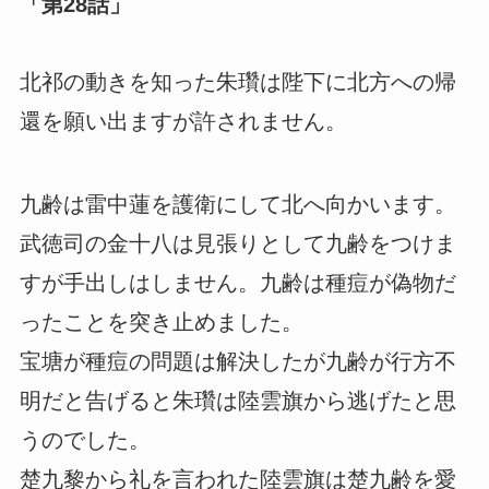
「第28話」
北祁の動きを知った朱瓚は陛下に北方への帰
還を願い出ますが許されません。
九齢は雷中蓮を護衛にして北へ向かいます。
武徳司の金十八は見張りとして九齢をつけま
すが手出しはしません。九齢は種痘が偽物だ
ったことを突き止めました。
宝塘が種痘の問題は解決したが九齢が行方不
明だと告げると朱瓚は陸雲旗から逃げたと思
うのでした。
楚九黎から礼を言われた陸雲旗は楚九齢を愛