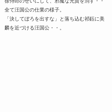
徐侍郎のせいにして、邪魔な允賢を消す・・
全て汪国公の仕業の様子。
「決してぼろを出すな」と落ち込む祁鈺に美
麟を近づける汪国公・・。