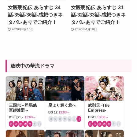
女医明妃伝-あらすじ-34
女医明妃伝-あらすじ-31
話-35話-36話-感想つきネ
話-32話-33話-感想つきネ
タバレありでご紹介！
タバレありでご紹介！
2020年4月10日
2020年4月10日
放映中の華流ドラマ
三国志～司馬懿
星より輝く君へ
武則天 -The
軍師連盟～
Empress-
BS 12
13:00～
BS日テレ
12:00～
BS11
10:00～
月
火
水
木
金
土
日
月
火
水
木
金
土
日
月
火
水
木
金
土
日