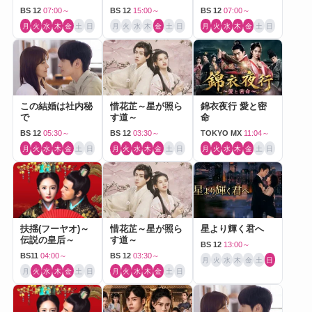
Love～
BS 12
07:00～
BS 12
15:00～
BS 12
07:00～
月
火
水
木
金
土
日
月
火
水
木
金
土
日
月
火
水
木
金
土
日
この結婚は社内秘
惜花芷～星が照ら
錦衣夜行 愛と密
で
す道～
命
BS 12
05:30～
BS 12
03:30～
TOKYO MX
11:04～
月
火
水
木
金
土
日
月
火
水
木
金
土
日
月
火
水
木
金
土
日
扶揺(フーヤオ)～
惜花芷～星が照ら
星より輝く君へ
伝説の皇后～
す道～
BS 12
13:00～
BS11
04:00～
BS 12
03:30～
月
火
水
木
金
土
日
月
火
水
木
金
土
日
月
火
水
木
金
土
日