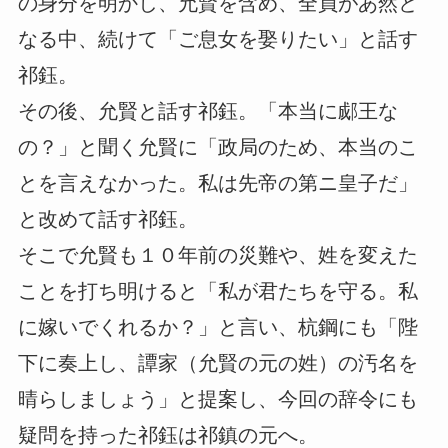
の身分を明かし、允賢を含め、全員があ然と
なる中、続けて「ご息女を娶りたい」と話す
祁鈺。
その後、允賢と話す祁鈺。「本当に郕王な
の？」と聞く允賢に「政局のため、本当のこ
とを言えなかった。私は先帝の第ニ皇子だ」
と改めて話す祁鈺。
そこで允賢も１０年前の災難や、姓を変えた
ことを打ち明けると「私が君たちを守る。私
に嫁いでくれるか？」と言い、杭鋼にも「陛
下に奏上し、譚家（允賢の元の姓）の汚名を
晴らしましょう」と提案し、今回の辞令にも
疑問を持った祁鈺は祁鎮の元へ。