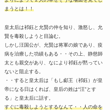
まうとは！！
皇太后は祁鈺と允賢の仲を知り、激怒し、允
賢を毒殺しようと目論む。
しかし汪国公が、允賢は将軍の娘であり、疫
病を治療した功績もある・・その上、静慈師
太とも親交があり、なにより祁鈺が黙ってい
ないと阻止する。
・・すると皇太后は「もし郕王（祁鈺）が皇
帝になる日はくれば、皇后の姓は“汪”とす
る」と皇太后に話す。
すぐに毒殺しようとするなんて・・人の命を