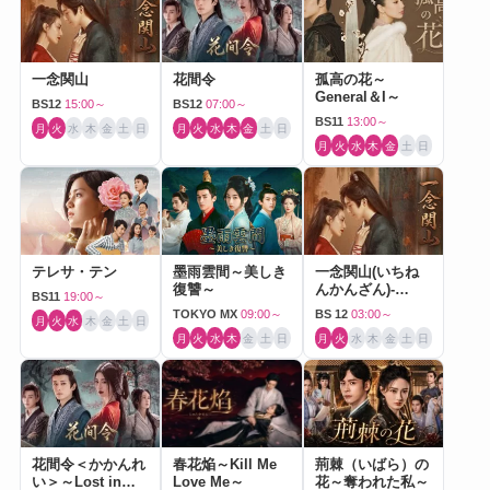
一念関山
花間令
孤高の花～
General＆I～
BS12
15:00～
BS12
07:00～
BS11
13:00～
月
火
水
木
金
土
日
月
火
水
木
金
土
日
月
火
水
木
金
土
日
テレサ・テン
墨雨雲間～美しき
一念関山(いちね
復讐～
んかんざん)-
BS11
19:00～
Journey to Love-
TOKYO MX
09:00～
BS 12
03:00～
月
火
水
木
金
土
日
月
火
水
木
金
土
日
月
火
水
木
金
土
日
花間令＜かかんれ
春花焔～Kill Me
荊棘（いばら）の
い＞～Lost in
Love Me～
花～奪われた私～