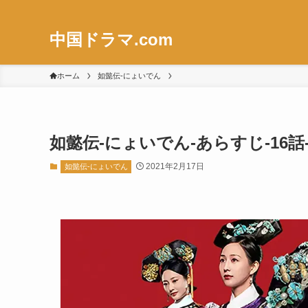
中国ドラマ.com
ホーム
如懿伝-にょいでん
如懿伝-にょいでん-あらすじ-16話
2021年2月17日
如懿伝-にょいでん