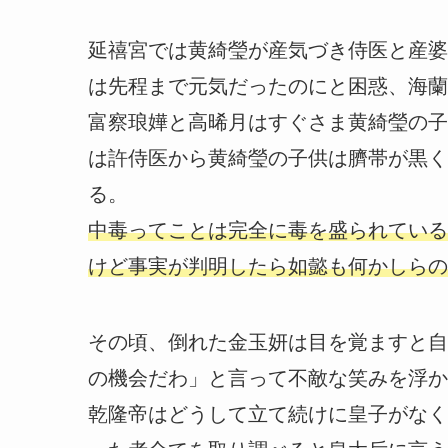
延禧宮では黄綺瑩が産気づき侍医と産婆
は先程まで元気だったのにと困惑、海蘭
富察琅嬅と高晞月はすぐさま黄綺瑩の子
は許侍医から黄綺瑩の子供は臍帯が黒く
る。
中毒ってことは完全に毒を盛られている
けど事実が判明したら如懿も何かしらの
その頃、倒れた金玉妍は目を覚ますと自
の機会だわ」と言って不敵な笑みを浮か
乾隆帝はどうして立て続けに皇子がなく