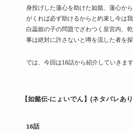
身投げした蓮心を助けた如懿、蓮心から
がくれば必ず助けるからと約束し今は我
白蕊姫の子の問題でざわつく皇宮内、乾
事は絶対に許さないと噂を流した者を探
では、今回は16話から紹介していきま
【如懿伝-にょいでん】(ネタバレあり
16話