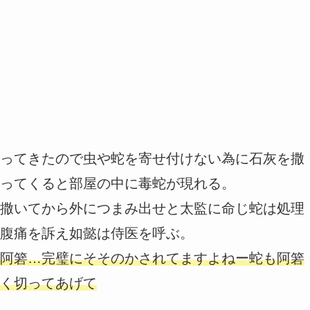
ってきたので虫や蛇を寄せ付けない為に石灰を撒
ってくると部屋の中に毒蛇が現れる。
撒いてから外につまみ出せと太監に命じ蛇は処理
腹痛を訴え如懿は侍医を呼ぶ。
阿箬…完璧にそそのかされてますよねー蛇も阿箬
く切ってあげて