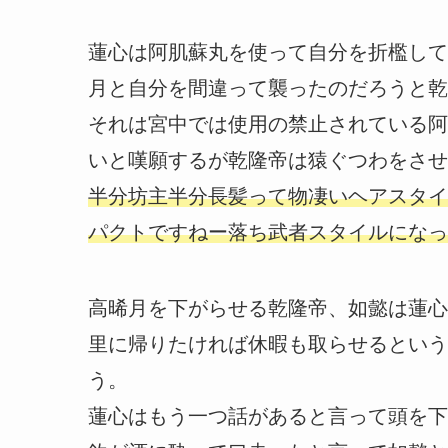
蓮心は阿肌蘇丸を使って自分を折檻して
月と自分を間違って襲ったのだろうと乾
それは宮中では使用の禁止されている阿
いと嘆願するが乾隆帝は猿ぐつわをさせ
半分坊主半分長髪って物凄いヘアスタイ
パクトですねー落ち武者スタイルになっ
高晞月を下がらせる乾隆帝、如懿は蓮心
里に帰りたければ休暇も取らせるという
う。
蓮心はもう一つ話があると言って頭を下