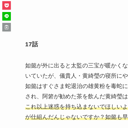
17話
如懿が外に出ると太監の三宝が暖かくな
いていたが、儀貴人・黄綺瑩の寝所にや
如懿はすぐさま蛇退治の雄黄粉を毒蛇に
され、阿箬が勧めた茶を飲んだ黄綺瑩は
これ以上迷惑を持ち込まないでほしいよ
が仕組んだんじゃないですか？如懿も早