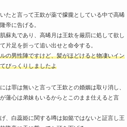
いたと言って王欽が薬で朦朧としている中で高晞
隆帝に告げる。
肌蘇丸であり、高晞月は王欽を厳罰に処して欲し
て片足を折って追い出せと命令する。
ルの男性陣ですけど、髪がほどけると物凄いイン
てびっくりしましたよ
には罪は無いと言って王欽との婚姻は取り消し、
が蓮心は弟妹もいるからとこのまま仕えると言
げ、白蕊姫に関する噂は如懿ではないと証言し王