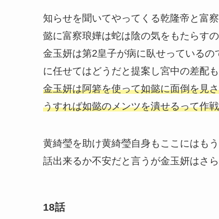
知らせを聞いてやってくる乾隆帝と富察
懿に富察琅嬅は蛇は陰の気をもたらすの
金玉妍は第2皇子が病に臥せっているの
に任せてはどうだと提案し宮中の差配も
金玉妍は阿箬を使って如懿に面倒を見さ
うすれば如懿のメンツを潰せるって作戦
黄綺瑩を助け黄綺瑩自身もここにはもう
話出来るか不安だと言うが金玉妍はさら
18話