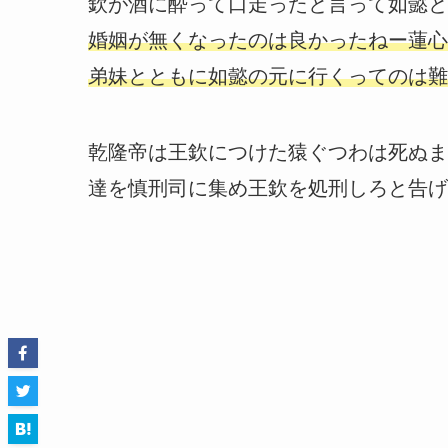
欽が酒に酔って口走ったと言って如懿と
婚姻が無くなったのは良かったねー蓮心
弟妹とともに如懿の元に行くってのは難
乾隆帝は王欽につけた猿ぐつわは死ぬま
達を慎刑司に集め王欽を処刑しろと告げ