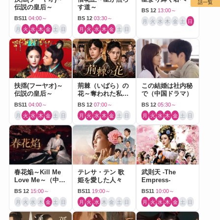
話一覧
伝説の皇后～
す道～
BS 12
13:00～
BS11
04:00～
BS 12
03:30～
月
火
水
木
金
土
日
月
火
水
木
金
土
日
月
火
水
木
金
土
日
扶揺(フーヤオ)～
荊棘（いばら）の
この結婚は社内秘
伝説の皇后～
花～奪われた私～
で（中国ドラマ）
（中国ドラマ）
BS11
04:00～
BS 12
07:00～
BS 12
05:30～
月
火
水
木
金
土
日
月
火
水
木
金
土
日
月
火
水
木
金
土
日
春花焔～Kill Me
テレサ・テン 歌
武則天 -The
Love Me～（中国
姫を愛した人々
Empress-
ドラマ）
BS 12
15:00～
BS11
19:00～
BS11
10:00～
月
火
水
木
金
土
日
月
火
水
木
金
土
日
月
火
水
木
金
土
日