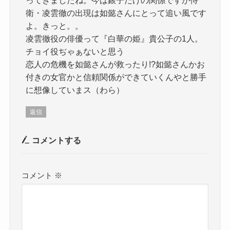
衛・凌雲徹の出現は如懿さんにとって追い風です
よ。きっと。。
凌雲徹役の俳優って『白華の姫』貴公子の1人。
チョイ役ぢゃぁないと思う
恋人の危機を如懿さんが救ったり!?如懿さんかお
付きの女官かと信頼関係ができていくんやと勝手
に想像していまス（わら）
返信
コメントする
コメント
※