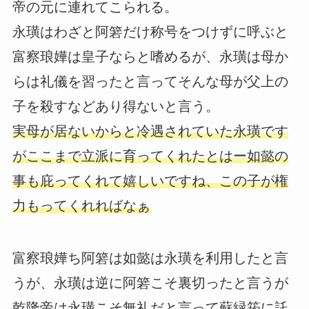
帝の元に連れてこられる。
永璜はわざと阿箬だけ称号をつけずに呼ぶと
富察琅嬅は皇子ならと嗜めるが、永璜は母か
らは礼儀を習ったと言ってそんな母が父上の
子を殺すなどあり得ないと言う。
実母が居ないからと冷遇されていた永璜です
がここまで立派に育ってくれたとはー如懿の
事も庇ってくれて嬉しいですね、この子が権
力もってくれればなぁ
富察琅嬅ち阿箬は如懿は永璜を利用したと言
うが、永璜は逆に阿箬こそ裏切ったと言うが
乾隆帝は永璜こそ無礼だと言って蘇緑筠に託