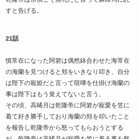
すと告げる。
21話
慎常在になった阿箬は偶然鉢合わせた海常在
の海蘭を見つけると頬をいきなり叩き、自分
は陛下の寵姫だと言って喧嘩を仕掛け海蘭の
事は陛下はもう覚えてないと言う。
その頃、高晞月は乾隆帝に阿箬が寵愛を笠に
着て好き勝手しており海蘭の頬を叩いたこと
を報告し乾隆帝から怒ってもらおうとする
が、乾隆帝は高晞月が寵愛を笠に着る事を怒