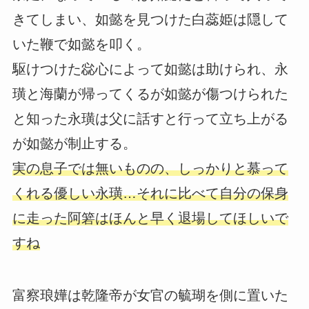
きてしまい、如懿を見つけた白蕊姫は隠して
いた鞭で如懿を叩く。
駆けつけた惢心によって如懿は助けられ、永
璜と海蘭が帰ってくるが如懿が傷つけられた
と知った永璜は父に話すと行って立ち上がる
が如懿が制止する。
実の息子では無いものの、しっかりと慕って
くれる優しい永璜…それに比べて自分の保身
に走った阿箬はほんと早く退場してほしいで
すね
富察琅嬅は乾隆帝が女官の毓瑚を側に置いた