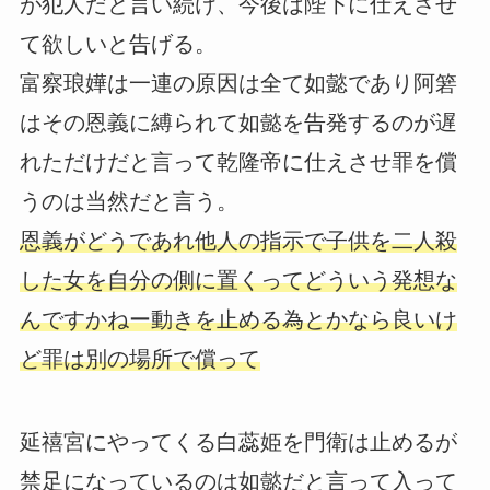
が犯人だと言い続け、今後は陛下に仕えさせ
て欲しいと告げる。
富察琅嬅は一連の原因は全て如懿であり阿箬
はその恩義に縛られて如懿を告発するのが遅
れただけだと言って乾隆帝に仕えさせ罪を償
うのは当然だと言う。
恩義がどうであれ他人の指示で子供を二人殺
した女を自分の側に置くってどういう発想な
んですかねー動きを止める為とかなら良いけ
ど罪は別の場所で償って
延禧宮にやってくる白蕊姫を門衛は止めるが
禁足になっているのは如懿だと言って入って