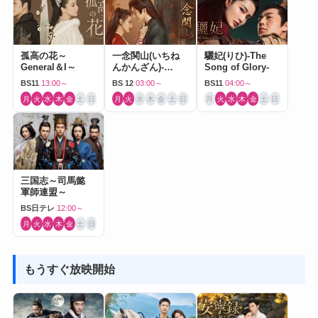
孤高の花～
一念関山(いちね
驪妃(りひ)-The
General＆I～
んかんざん)-
Song of Glory-
Journey to Love-
BS11
13:00～
BS 12
03:00～
BS11
04:00～
月
火
水
木
金
土
日
月
火
水
木
金
土
日
月
火
水
木
金
土
日
三国志～司馬懿
軍師連盟～
BS日テレ
12:00～
月
火
水
木
金
土
日
もうすぐ放映開始