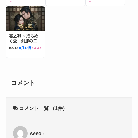
～
～
雲之羽 ～揺らめ
く愛、刹那の二人
～
BS 12
9月17日
03:30
～
コメント
コメント一覧
（1件）
seed♪