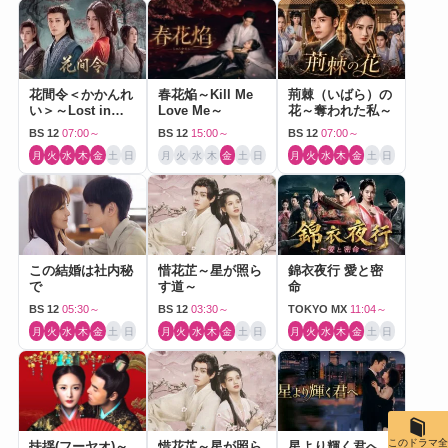
花間令＜かかんれ
春花焔～Kill Me
荊棘（いばら）の
い＞～Lost in
Love Me～
花～奪われた私～
Love～
BS 12
07:00～
BS 12
15:00～
BS 12
07:00～
月
火
水
木
金
土
日
月
火
水
木
金
土
日
月
火
水
木
金
土
日
この結婚は社内秘
惜花芷～星が照ら
錦衣夜行 愛と密
で
す道～
命
BS 12
05:30～
BS 12
03:30～
TOKYO MX
11:04～
月
火
水
木
金
土
日
月
火
水
木
金
土
日
月
火
水
木
金
土
日
このドラマ全
扶揺(フーヤオ)～
惜花芷～星が照ら
星より輝く君へ