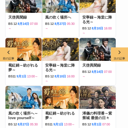
天啓異聞録
風の吹く場所へ
安寧録～海棠に降
る光～
BS 12
8月14日
07:00
BS 12
8月27日
05:30
～
～
BS 12
8月10日
16:00
～
前の記事
次の記事
蜀紅錦～紡がれる
安寧録～海棠に降
天啓異聞録
夢～
る光～
BS 12
8月14日
07:00
BS11
9月1日
13:00～
BS 12
8月10日
16:00
～
～
風の吹く場所へ～
蜀紅錦～紡がれる
溥儀の料理番～紫
love yourself～
夢～
禁城 最後の日々
BS 12
8月27日
05:30
BS11
9月1日
13:00～
BS 12
9月1日
07:00