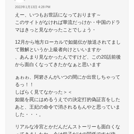
2022年1月13日 4:28 PM
えー、いつもお世話になっております～
このサイトがなければ華流だっけか・中国のドラ
マはきっと見なかったことでしょう・
12月から地方ローカルで如懿伝が放送されてまし
て難解というか上級者向けといいますか
、あんまり見なかったんですけど、この20話前後
から面白くなってきたかなぁと思います
ぁゎゎ、阿箬さんがいつの間にか出世しちゃって
るっ！！
しばらく見てなかった＞＜
如懿を罠にはめるうえでの決定打的偽証言をした
あと、王妃の命令で消されるもんやと思っていま
した・・・。
リアルな冷宮とかだんだんストーリーも面白くな
ってきましたね。今は銀子だけの関係ですが侍