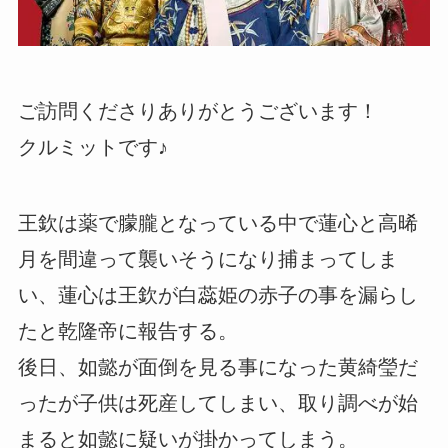
ご訪問くださりありがとうございます！
クルミットです♪
王欽は薬で朦朧となっている中で蓮心と高晞
月を間違って襲いそうになり捕まってしま
い、蓮心は王欽が白蕊姫の赤子の事を漏らし
たと乾隆帝に報告する。
後日、如懿が面倒を見る事になった黄綺瑩だ
ったが子供は死産してしまい、取り調べが始
まると如懿に疑いが掛かってしまう。