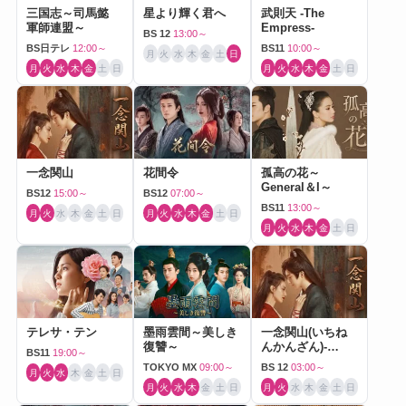
三国志～司馬懿
星より輝く君へ
武則天 -The
軍師連盟～
Empress-
BS 12
13:00～
BS日テレ
12:00～
BS11
10:00～
月
火
水
木
金
土
日
月
火
水
木
金
土
日
月
火
水
木
金
土
日
一念関山
花間令
孤高の花～
General＆I～
BS12
15:00～
BS12
07:00～
BS11
13:00～
月
火
水
木
金
土
日
月
火
水
木
金
土
日
月
火
水
木
金
土
日
テレサ・テン
墨雨雲間～美しき
一念関山(いちね
復讐～
んかんざん)-
BS11
19:00～
Journey to Love-
TOKYO MX
09:00～
BS 12
03:00～
月
火
水
木
金
土
日
月
火
水
木
金
土
日
月
火
水
木
金
土
日