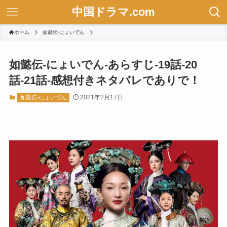
中国ドラマ.com
ホーム
如懿伝-にょいでん
如懿伝-にょいでん-あらすじ-19話-20
話-21話-感想付きネタバレでありで！
2021年2月17日
如懿伝-にょいでん