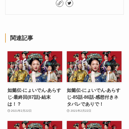
関連記事
如懿伝-にょいでん-あらす
如懿伝-にょいでん-あらす
じ-最終回(87話)-結末
じ-85話-86話-感想付きネ
は！？
タバレでありで！
2021年2月22日
2021年2月22日