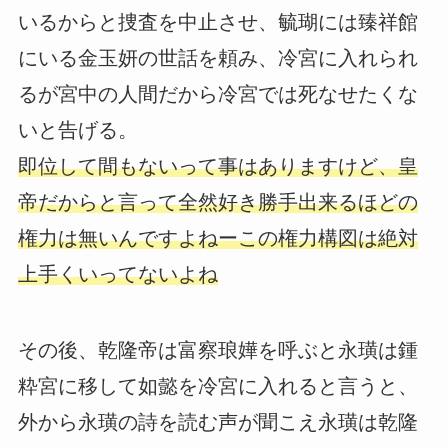
いるからと捜査を中止させ、毓瑚には臻祥館
にいる金玉妍の世話を頼み、冷宮に入れられ
るが宮中の人間だから冷宮では死なせたくな
いと告げる。
即位して間もないって事はありますけど、皇
帝だからと言って全然好き勝手出来るほどの
権力は無いんですよねーこの権力構図は絶対
上手くいってないよね
その後、乾隆帝は富察琅嬅を呼ぶと永璜は鍾
粋宮に移して如懿を冷宮に入れると言うと、
外から永璜の詩を読む声が聞こえ永璜は乾隆