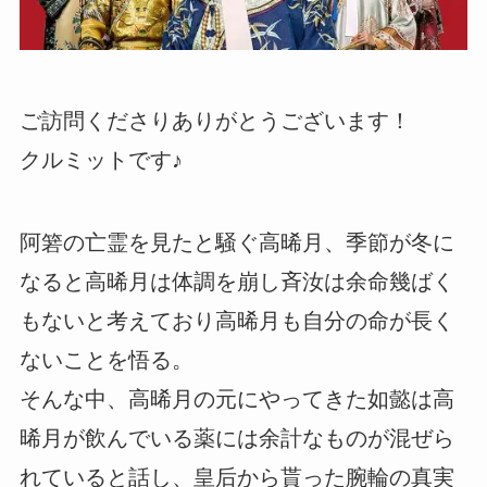
ご訪問くださりありがとうございます！
クルミットです♪
阿箬の亡霊を見たと騒ぐ高晞月、季節が冬に
なると高晞月は体調を崩し斉汝は余命幾ばく
もないと考えており高晞月も自分の命が長く
ないことを悟る。
そんな中、高晞月の元にやってきた如懿は高
晞月が飲んでいる薬には余計なものが混ぜら
れていると話し、皇后から貰った腕輪の真実