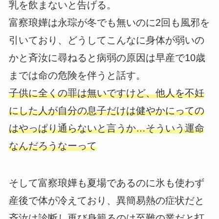
乳を飲まないと告げる。
富察琅嬅は永琮が冬でも無いのに2回も風邪を
引いており、どうしてこんなに身体が弱いの
かと斉汝に尋ねると病弱の原因は早産で10歳
までは命の危険を伴うと話す。
子供に全くの罪は無いですけど、他人を不妊
にした人が自分の息子だけは健やかにっての
はやっぱり通らないと言うか…そういう運命
なんだろうなーって
そして富察琅嬅も夏場であるのに氷も使わず
産後で体が冷えており、異簡易熱の症状だと
斉汝は診断し再び身籠るのは至難の業だと打