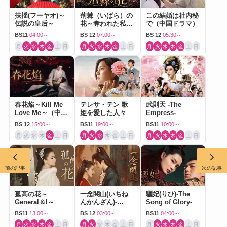
扶揺(フーヤオ)～
荊棘（いばら）の
この結婚は社内秘
伝説の皇后～
花～奪われた私～
で（中国ドラマ）
（中国ドラマ）
BS11
04:00～
BS 12
07:00～
BS 12
05:30～
月
火
水
木
金
土
日
月
火
水
木
金
土
日
月
火
水
木
金
土
日
春花焔～Kill Me
テレサ・テン 歌
武則天 -The
Love Me～（中国
姫を愛した人々
Empress-
ドラマ）
BS 12
15:00～
BS11
19:00～
BS11
10:00～
月
火
水
木
金
土
日
月
火
水
木
金
土
日
月
火
水
木
金
土
日
前の記事
次の記事
孤高の花～
一念関山(いちね
驪妃(りひ)-The
General＆I～
んかんざん)-
Song of Glory-
Journey to Love-
BS11
13:00～
BS 12
03:00～
BS11
04:00～
月
火
水
木
金
土
日
月
火
水
木
金
土
日
月
火
水
木
金
土
日