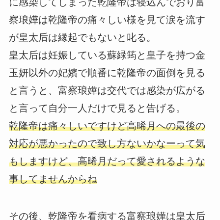
に感染してしまった乾隆帝は寝込んでおり富
察琅嬅は乾隆帝の痛々しい様を見て涙を流す
が皇太后は縁起でもないと叱る。
皇太后は妊娠している蘇緑筠と皇子を持つ金
玉妍以外の妃嬪で順番に乾隆帝の面倒を見る
と言うと、富察琅嬅は交代では感染が広がる
と言って自分一人だけで見ると告げる。
乾隆帝は痛々しいですけど高晞月への最後の
対応が悪かったので致し方ないかなーって気
もしますけど、高晞月だって愛されるような
事してませんからね
その後、乾隆帝を看病する富察琅嬅は皇太后