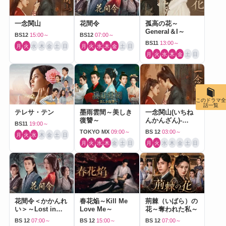
一念関山
花間令
孤高の花～
General＆I～
BS12
15:00～
BS12
07:00～
BS11
13:00～
月
火
水
木
金
土
日
月
火
水
木
金
土
日
月
火
水
木
金
土
日
このドラマ全
話一覧
テレサ・テン
墨雨雲間～美しき
一念関山(いちね
復讐～
んかんざん)-
BS11
19:00～
Journey to Love-
TOKYO MX
09:00～
BS 12
03:00～
月
火
水
木
金
土
日
月
火
水
木
金
土
日
月
火
水
木
金
土
日
花間令＜かかんれ
春花焔～Kill Me
荊棘（いばら）の
い＞～Lost in
Love Me～
花～奪われた私～
Love～
BS 12
07:00～
BS 12
15:00～
BS 12
07:00～