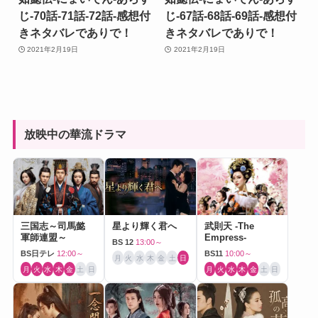
じ-70話-71話-72話-感想付
じ-67話-68話-69話-感想付
きネタバレでありで！
きネタバレでありで！
2021年2月19日
2021年2月19日
放映中の華流ドラマ
三国志～司馬懿
星より輝く君へ
武則天 -The
軍師連盟～
Empress-
BS 12
13:00～
BS日テレ
12:00～
BS11
10:00～
月
火
水
木
金
土
日
月
火
水
木
金
土
日
月
火
水
木
金
土
日