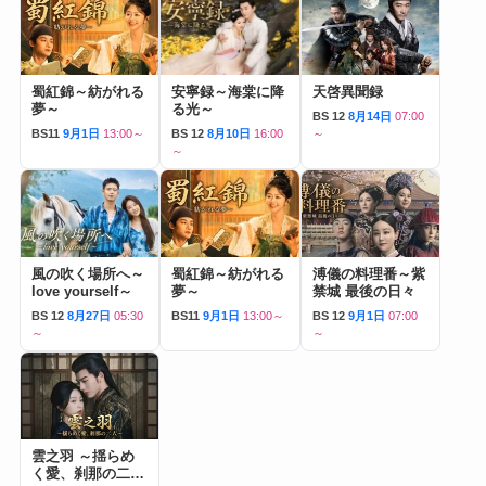
蜀紅錦～紡がれる
安寧録～海棠に降
天啓異聞録
夢～
る光～
BS 12
8月14日
07:00
BS11
9月1日
13:00～
BS 12
8月10日
16:00
～
～
風の吹く場所へ～
蜀紅錦～紡がれる
溥儀の料理番～紫
love yourself～
夢～
禁城 最後の日々
BS 12
8月27日
05:30
BS11
9月1日
13:00～
BS 12
9月1日
07:00
～
～
雲之羽 ～揺らめ
く愛、刹那の二人