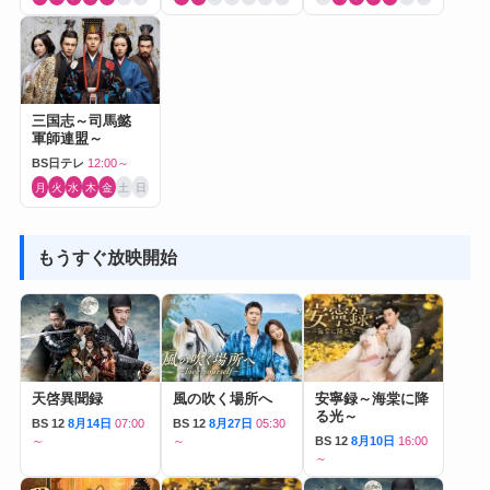
三国志～司馬懿
軍師連盟～
BS日テレ
12:00～
月
火
水
木
金
土
日
もうすぐ放映開始
天啓異聞録
風の吹く場所へ
安寧録～海棠に降
る光～
BS 12
8月14日
07:00
BS 12
8月27日
05:30
～
～
BS 12
8月10日
16:00
～