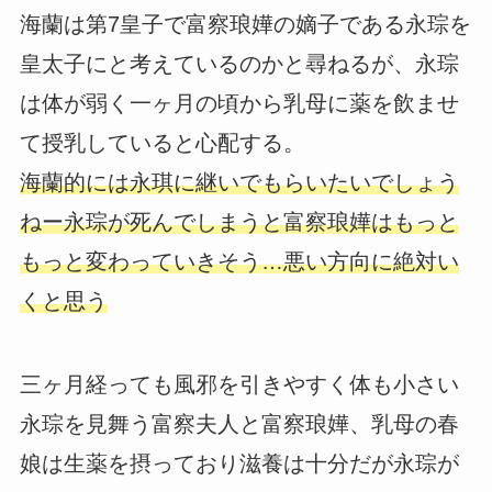
海蘭は第7皇子で富察琅嬅の嫡子である永琮を
皇太子にと考えているのかと尋ねるが、永琮
は体が弱く一ヶ月の頃から乳母に薬を飲ませ
て授乳していると心配する。
海蘭的には永琪に継いでもらいたいでしょう
ねー永琮が死んでしまうと富察琅嬅はもっと
もっと変わっていきそう…悪い方向に絶対い
くと思う
三ヶ月経っても風邪を引きやすく体も小さい
永琮を見舞う富察夫人と富察琅嬅、乳母の春
娘は生薬を摂っており滋養は十分だが永琮が