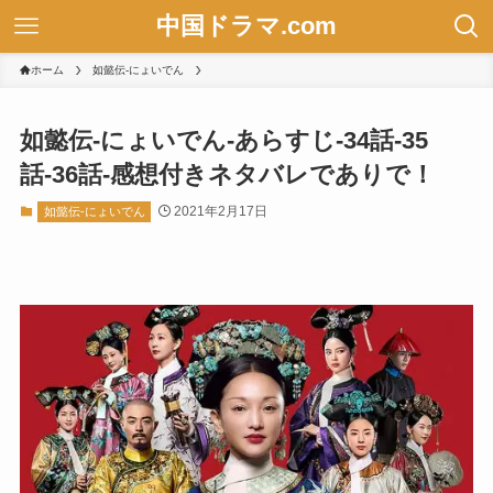
中国ドラマ.com
ホーム
如懿伝-にょいでん
如懿伝-にょいでん-あらすじ-34話-35
話-36話-感想付きネタバレでありで！
2021年2月17日
如懿伝-にょいでん