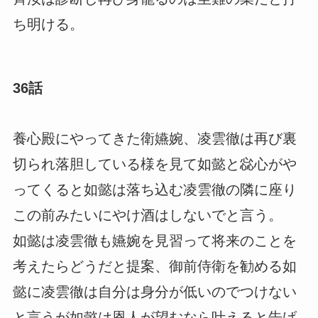
ち明ける。
36話
養心殿にやってきた衛嬿婉、凌雲徹は再び裏
切られ落胆している様を見て如懿と惢心がや
ってくると如懿は落ち込む凌雲徹の隣に座り
この前みたいにやけ酒はしないでと言う。
如懿は凌雲徹も嬿婉を見習って将来のことを
考えたらどうだと提案、御前侍衛を勧める如
懿に凌雲徹は自分は身分が低いのでつけない
と言うが如懿は恩人が望むなら叶えると告げ