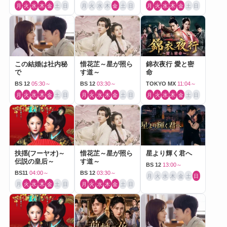
月
火
水
木
金
土
日
月
火
水
木
金
土
日
月
火
水
木
金
土
日
この結婚は社内秘
惜花芷～星が照ら
錦衣夜行 愛と密
で
す道～
命
BS 12
05:30～
BS 12
03:30～
TOKYO MX
11:04～
月
火
水
木
金
土
日
月
火
水
木
金
土
日
月
火
水
木
金
土
日
扶揺(フーヤオ)～
惜花芷～星が照ら
星より輝く君へ
伝説の皇后～
す道～
BS 12
13:00～
BS11
04:00～
BS 12
03:30～
月
火
水
木
金
土
日
月
火
水
木
金
土
日
月
火
水
木
金
土
日