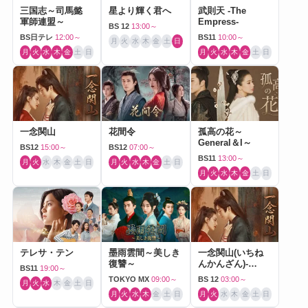
三国志～司馬懿
星より輝く君へ
武則天 -The
軍師連盟～
Empress-
BS 12
13:00～
BS日テレ
12:00～
BS11
10:00～
月
火
水
木
金
土
日
月
火
水
木
金
土
日
月
火
水
木
金
土
日
一念関山
花間令
孤高の花～
General＆I～
BS12
15:00～
BS12
07:00～
BS11
13:00～
月
火
水
木
金
土
日
月
火
水
木
金
土
日
月
火
水
木
金
土
日
テレサ・テン
墨雨雲間～美しき
一念関山(いちね
復讐～
んかんざん)-
BS11
19:00～
Journey to Love-
TOKYO MX
09:00～
BS 12
03:00～
月
火
水
木
金
土
日
月
火
水
木
金
土
日
月
火
水
木
金
土
日