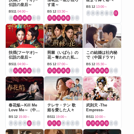
伝説の皇后～
す道～
BS 12
13:00～
BS11
04:00～
BS 12
03:30～
月
火
水
木
金
土
日
月
火
水
木
金
土
日
月
火
水
木
金
土
日
扶揺(フーヤオ)～
荊棘（いばら）の
この結婚は社内秘
伝説の皇后～
花～奪われた私～
で（中国ドラマ）
（中国ドラマ）
BS11
04:00～
BS 12
07:00～
BS 12
05:30～
月
火
水
木
金
土
日
月
火
水
木
金
土
日
月
火
水
木
金
土
日
春花焔～Kill Me
テレサ・テン 歌
武則天 -The
Love Me～（中国
姫を愛した人々
Empress-
ドラマ）
BS 12
15:00～
BS11
19:00～
BS11
10:00～
月
火
水
木
金
土
日
月
火
水
木
金
土
日
月
火
水
木
金
土
日