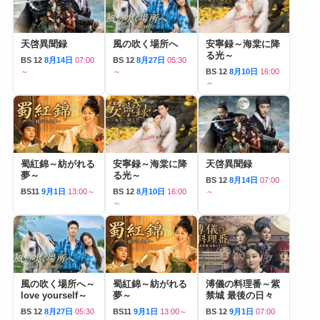
天啓異聞録
風の吹く場所へ
安寧録～海棠に降
る光～
BS 12
8月14日
07:00
BS 12
8月27日
05:30
～
～
BS 12
8月10日
16:00
～
蜀紅錦～紡がれる
安寧録～海棠に降
天啓異聞録
夢～
る光～
BS 12
8月14日
07:00
BS11
9月1日
13:00～
BS 12
8月10日
16:00
～
～
風の吹く場所へ～
蜀紅錦～紡がれる
溥儀の料理番～紫
love yourself～
夢～
禁城 最後の日々
BS 12
8月27日
05:30
BS11
9月1日
13:00～
BS 12
9月1日
07:00