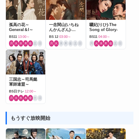
孤高の花～
一念関山(いちね
驪妃(りひ)-The
General＆I～
んかんざん)-
Song of Glory-
Journey to Love-
BS11
13:00～
BS 12
03:00～
BS11
04:00～
月
火
水
木
金
土
日
月
火
水
木
金
土
日
月
火
水
木
金
土
日
三国志～司馬懿
軍師連盟～
BS日テレ
12:00～
月
火
水
木
金
土
日
もうすぐ放映開始