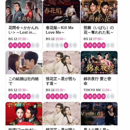
花間令＜かかんれ
春花焔～Kill Me
荊棘（いばら）の
い＞～Lost in
Love Me～
花～奪われた私～
Love～
BS 12
07:00～
BS 12
15:00～
BS 12
07:00～
月
火
水
木
金
土
日
月
火
水
木
金
土
日
月
火
水
木
金
土
日
この結婚は社内秘
惜花芷～星が照ら
錦衣夜行 愛と密
で
す道～
命
BS 12
05:30～
BS 12
03:30～
TOKYO MX
11:04～
月
火
水
木
金
土
日
月
火
水
木
金
土
日
月
火
水
木
金
土
日
扶揺(フーヤオ)～
惜花芷～星が照ら
星より輝く君へ