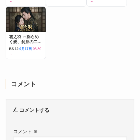
～
～
雲之羽 ～揺らめ
く愛、刹那の二人
～
BS 12
9月17日
03:30
～
コメント
コメントする
コメント
※