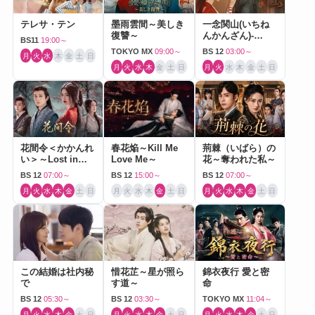
テレサ・テン
墨雨雲間～美しき
一念関山(いちね
復讐～
んかんざん)-
BS11
19:00～
Journey to Love-
TOKYO MX
09:00～
BS 12
03:00～
月
火
水
木
金
土
日
月
火
水
木
金
土
日
月
火
水
木
金
土
日
花間令＜かかんれ
春花焔～Kill Me
荊棘（いばら）の
い＞～Lost in
Love Me～
花～奪われた私～
Love～
BS 12
07:00～
BS 12
15:00～
BS 12
07:00～
月
火
水
木
金
土
日
月
火
水
木
金
土
日
月
火
水
木
金
土
日
この結婚は社内秘
惜花芷～星が照ら
錦衣夜行 愛と密
で
す道～
命
BS 12
05:30～
BS 12
03:30～
TOKYO MX
11:04～
月
火
水
木
金
土
日
月
火
水
木
金
土
日
月
火
水
木
金
土
日