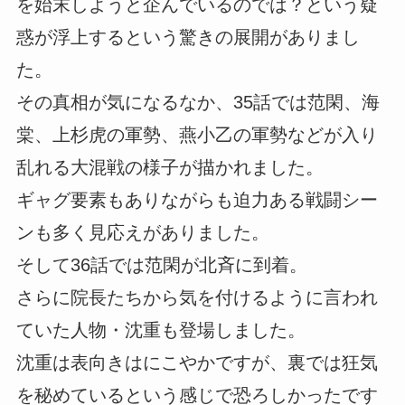
を始末しようと企んでいるのでは？という疑
惑が浮上するという驚きの展開がありまし
た。
その真相が気になるなか、35話では范閑、海
棠、上杉虎の軍勢、燕小乙の軍勢などが入り
乱れる大混戦の様子が描かれました。
ギャグ要素もありながらも迫力ある戦闘シー
ンも多く見応えがありました。
そして36話では范閑が北斉に到着。
さらに院長たちから気を付けるように言われ
ていた人物・沈重も登場しました。
沈重は表向きはにこやかですが、裏では狂気
を秘めているという感じで恐ろしかったです