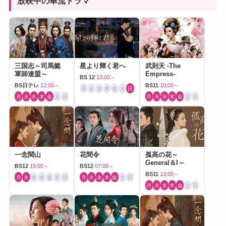
放映中の華流ドラマ
三国志～司馬懿
星より輝く君へ
武則天 -The
軍師連盟～
Empress-
BS 12
13:00～
BS日テレ
12:00～
BS11
10:00～
月
火
水
木
金
土
日
月
火
水
木
金
土
日
月
火
水
木
金
土
日
一念関山
花間令
孤高の花～
General＆I～
BS12
15:00～
BS12
07:00～
BS11
13:00～
月
火
水
木
金
土
日
月
火
水
木
金
土
日
月
火
水
木
金
土
日