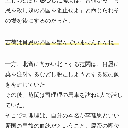
五竹の強さに感心した海棠は、苦荷から「肖
恩を殺し奴の帰国を阻止せよ」と命じられそ
の場を後にするのだった。
苦荷は肖恩の帰国を望んでいませんもんね…
一方、北斉に向かい北上する范閑は、肖恩に
薬を注射するなどし脱走しようとする彼の動
きを封じていた。
その後、范閑は司理理の馬車を訪ね2人で話し
ていた。
そこで司理理は、自分の本名が李離思といい
慶国の皇族の血統だということ、慶帝の即位