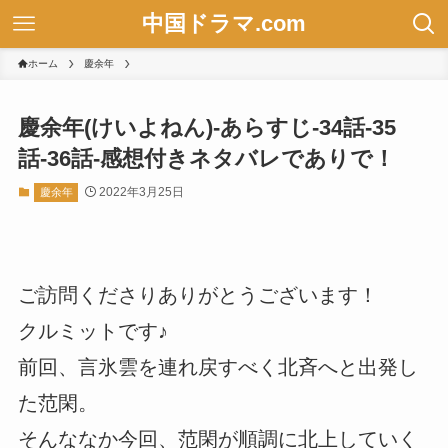
中国ドラマ.com
ホーム
慶余年
慶余年(けいよねん)-あらすじ-34話-35
話-36話-感想付きネタバレでありで！
2022年3月25日
慶余年
ご訪問くださりありがとうございます！
クルミットです♪
前回、言氷雲を連れ戻すべく北斉へと出発し
た范閑。
そんななか今回、范閑が順調に北上していく