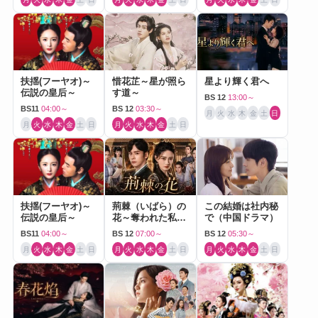
扶揺(フーヤオ)～
惜花芷～星が照ら
星より輝く君へ
伝説の皇后～
す道～
BS 12
13:00～
BS11
04:00～
BS 12
03:30～
月
火
水
木
金
土
日
月
火
水
木
金
土
日
月
火
水
木
金
土
日
扶揺(フーヤオ)～
荊棘（いばら）の
この結婚は社内秘
伝説の皇后～
花～奪われた私～
で（中国ドラマ）
（中国ドラマ）
BS11
04:00～
BS 12
07:00～
BS 12
05:30～
月
火
水
木
金
土
日
月
火
水
木
金
土
日
月
火
水
木
金
土
日