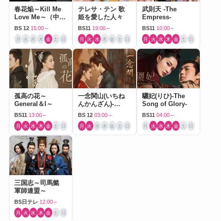
春花焔～Kill Me
テレサ・テン 歌
武則天 -The
Love Me～（中国
姫を愛した人々
Empress-
ドラマ）
BS 12
15:00～
BS11
19:00～
BS11
10:00～
月
火
水
木
金
土
日
月
火
水
木
金
土
日
月
火
水
木
金
土
日
孤高の花～
一念関山(いちね
驪妃(りひ)-The
General＆I～
んかんざん)-
Song of Glory-
Journey to Love-
BS11
13:00～
BS 12
03:00～
BS11
04:00～
月
火
水
木
金
土
日
月
火
水
木
金
土
日
月
火
水
木
金
土
日
三国志～司馬懿
軍師連盟～
BS日テレ
12:00～
月
火
水
木
金
土
日