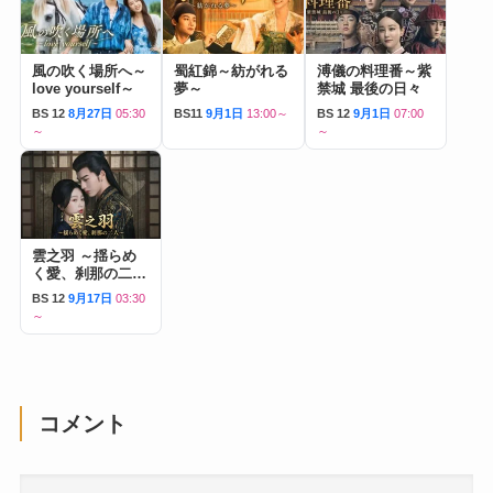
風の吹く場所へ～
蜀紅錦～紡がれる
溥儀の料理番～紫
love yourself～
夢～
禁城 最後の日々
BS 12
8月27日
05:30
BS11
9月1日
13:00～
BS 12
9月1日
07:00
～
～
雲之羽 ～揺らめ
く愛、刹那の二人
～
BS 12
9月17日
03:30
～
コメント