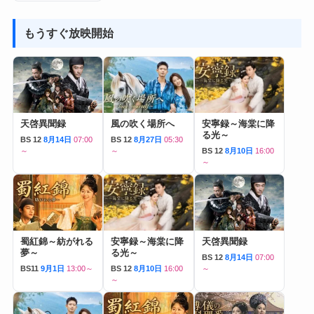
もうすぐ放映開始
天啓異聞録
風の吹く場所へ
安寧録～海棠に降
る光～
BS 12
8月14日
07:00
BS 12
8月27日
05:30
～
～
BS 12
8月10日
16:00
～
蜀紅錦～紡がれる
安寧録～海棠に降
天啓異聞録
夢～
る光～
BS 12
8月14日
07:00
BS11
9月1日
13:00～
BS 12
8月10日
16:00
～
～